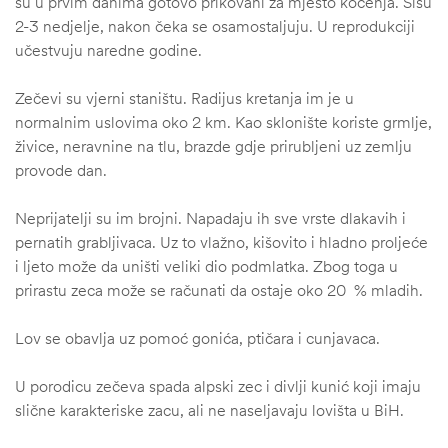
su u prvim danima gotovo prikovani za mjesto koćenja. Sišu
2-3 nedjelje, nakon čeka se osamostaljuju. U reprodukciji
učestvuju naredne godine.
Zečevi su vjerni staništu. Radijus kretanja im je u
normalnim uslovima oko 2 km. Kao sklonište koriste grmlje,
živice, neravnine na tlu, brazde gdje prirubljeni uz zemlju
provode dan.
Neprijatelji su im brojni. Napadaju ih sve vrste dlakavih i
pernatih grabljivaca. Uz to vlažno, kišovito i hladno proljeće
i ljeto može da uništi veliki dio podmlatka. Zbog toga u
prirastu zeca može se računati da ostaje oko 20 % mladih.
Lov se obavlja uz pomoć gonića, ptičara i cunjavaca.
U porodicu zečeva spada alpski zec i divlji kunić koji imaju
ČI
slične karakteriske zacu, ali ne naseljavaju lovišta u BiH.