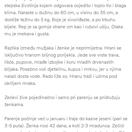
stepska životinja kojem odgovara ocjedito i toplo tlo i blaga
klima. Naraste u dužinu do 80 cm, u visinu do 35 cm, a
dostiže težinu do 5 kg. Boje je sivoriđaste, a po trbuhu
bijele. Rep je sa gornje strane crn kao i rubovi ušiju. Dlaka
mu je mekana i gusta.
Razlika između mužjaka i ženke je neprimijetna. Hrani se
isključivo hranom biljnog porijekla. Jede sve vrste trava,
lišće, pupove, mlađe izbojke i koru mladih drvenastih
biljaka. Posebno voli djetelinu, kupus i mrkvu, jer u njima
nalazi dosta vode. Rado liže so. Hranu traži i uzima pod
okriljem mraka.
štem
Zečevi žive pojedinačno i samo pri parenju se pridružuju
ženkama.
džbu
Parenje počinje već u januaru i traje do kasne jeseni (pari se
3-5 puta). Ženka nosi 42 dana, a koti 2-3 mladunca. Zečići