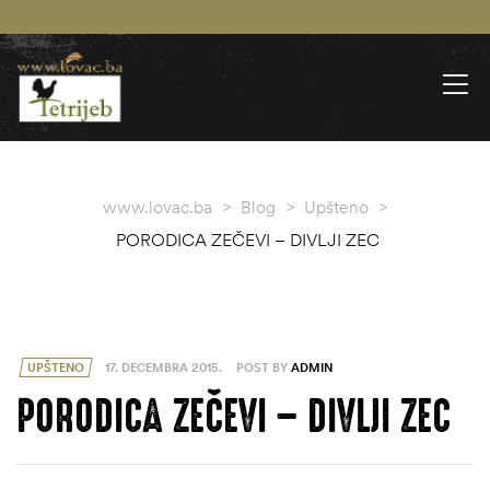
www.lovac.ba
>
Blog
>
Upšteno
>
PORODICA ZEČEVI – DIVLJI ZEC
UPŠTENO
17. DECEMBRA 2015.
POST BY
ADMIN
PORODICA ZEČEVI – DIVLJI ZEC