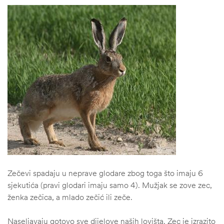
Zečevi spadaju u neprave glodare zbog toga što imaju 6
sjekutića (pravi glodari imaju samo 4). Mužjak se zove zec,
ženka zečica, a mlado zečić ili zeče.
Naseljavaju gotovo sve dijelove naših lovišta. Zec je izrazito