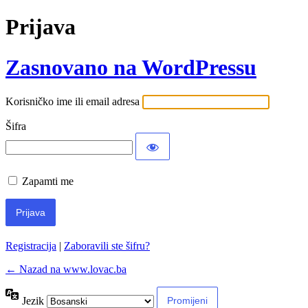
Prijava
Zasnovano na WordPressu
Korisničko ime ili email adresa
Šifra
Zapamti me
Registracija
|
Zaboravili ste šifru?
← Nazad na www.lovac.ba
Jezik