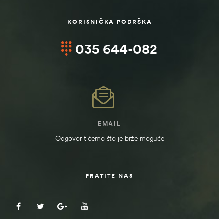
KORISNIČKA PODRŠKA
035 644-082
EMAIL
Odgovorit ćemo što je brže moguće
štem
PRATITE NAS
džbu