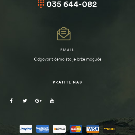
035 644-082
EMAIL
Odgovorit ćemo što je brže moguće
PRATITE NAS
štem
džbu