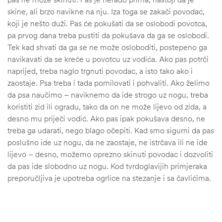
skine, ali brzo navikne na nju. Iza toga se zakači povodac,
koji je nešto duži. Pas će pokušati da se oslobodi povotca,
pa prvog dana treba pustiti da pokušava da ga se oslobodi.
Tek kad shvati da ga se ne može osloboditi, postepeno ga
navikavati da se kreće u povotcu uz vodića. Ako pas potrči
naprijed, treba naglo trgnuti povodac, a isto tako ako i
zaostaje. Psa treba i tada pomilovati i pohvaliti. Ako želimo
da psa naučimo – naviknemo da ide strogo uz nogu, treba
koristiti zid ili ogradu, tako da on ne može lijevo od zida, a
desno mu priječi vodić. Ako pas ipak pokušava desno, ne
treba ga udarati, nego blago očepiti. Kad smo sigurni da pas
poslušno ide uz nogu, da ne zaostaje, ne istrčava ili ne ide
lijevo – desno, možemo oprezno skinuti povodac i dozvoliti
da pas ide slobodno uz nogu. Kod tvrdoglavijih primjeraka
preporučljiva je upotreba ogrlice na stezanje i sa čavlićima.