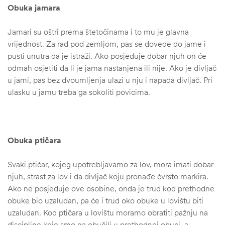
Obuka jamara
Jamari su oštri prema štetočinama i to mu je glavna
vrijednost. Za rad pod zemljom, pas se dovede do jame i
pusti unutra da je istraži. Ako posjeduje dobar njuh on će
odmah osjetiti da li je jama nastanjena ili nije. Ako je divljač
u jami, pas bez dvoumljenja ulazi u nju i napada divljač. Pri
ulasku u jamu treba ga sokoliti povicima.
Obuka ptičara
Svaki ptičar, kojeg upotrebljavamo za lov, mora imati dobar
njuh, strast za lov i da divljač koju pronađe čvrsto markira.
Ako ne posjeduje ove osobine, onda je trud kod prethodne
obuke bio uzaludan, pa će i trud oko obuke u lovištu biti
uzaludan. Kod ptičara u lovištu moramo obratiti pažnju na
discipline koje smo ga obučili u prethodnoj obuci, a