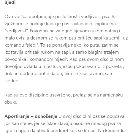
Sjedi
Ova vježba upotpunjuje poslušnost i vodljivost psa. Sa
vježbom se počinje kada je pas savladao disciplinu na
“vodljivost”. Povodnik se zategne lijevom rukom natrag i
malo uvis, a desnom se rukom psu pritišću sapi ka zemlji uz
komandu “sjedi”. To se ponavlja nekoliko puta, zatim se
izostavlja pritisak rukom na sapi, a samo blagim trzajem
povodnika i komandom “sjedi”. Kad pas ovom disciplinom
dovoljno ovlada u mjestu, vježbu pokušavamo iz pokreta ,
dok ne dođemo dotle da on, čim se zaustavimo, sam
sjedne.
Kad su ove discipline usavršene, prelazi se na namjensku
obuku.
Aportiranje – donošenje
U ovoj disciplini pas se obučava
još kao štene, jer se iskorištavaju osobine mladog psa za
igru i nagon da uhvati predmet koji se kreće. Na komandu