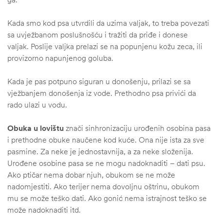
Kada smo kod psa utvrdili da uzima valjak, to treba povezati
sa uvježbanom poslušnošću i tražiti da priđe i donese
valjak. Poslije valjka prelazi se na popunjenu kožu zeca, ili
provizorno napunjenog goluba.
Kada je pas potpuno siguran u donošenju, prilazi se sa
vježbanjem donošenja iz vode. Prethodno psa privići da
rado ulazi u vodu.
Obuka u lovištu
znači sinhronizaciju urođenih osobina pasa
i prethodne obuke naučene kod kuće. Ona nije ista za sve
pasmine. Za neke je jednostavnija, a za neke složenija.
Urođene osobine pasa se ne mogu nadoknaditi – dati psu.
Ako ptičar nema dobar njuh, obukom se ne može
nadomjestiti. Ako terijer nema dovoljnu oštrinu, obukom
mu se može teško dati. Ako gonić nema istrajnost teško se
može nadoknaditi itd.