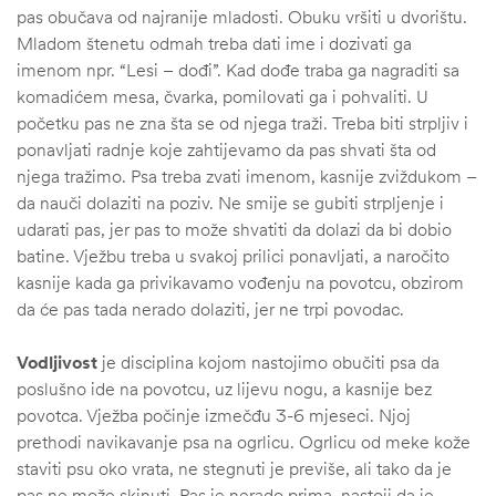
pas obučava od najranije mladosti. Obuku vršiti u dvorištu.
Mladom štenetu odmah treba dati ime i dozivati ga
imenom npr. “Lesi – dođi”. Kad dođe traba ga nagraditi sa
komadićem mesa, čvarka, pomilovati ga i pohvaliti. U
početku pas ne zna šta se od njega traži. Treba biti strpljiv i
ponavljati radnje koje zahtijevamo da pas shvati šta od
njega tražimo. Psa treba zvati imenom, kasnije zviždukom –
da nauči dolaziti na poziv. Ne smije se gubiti strpljenje i
udarati pas, jer pas to može shvatiti da dolazi da bi dobio
batine. Vježbu treba u svakoj prilici ponavljati, a naročito
kasnije kada ga privikavamo vođenju na povotcu, obzirom
da će pas tada nerado dolaziti, jer ne trpi povodac.
Vodljivost
je disciplina kojom nastojimo obučiti psa da
poslušno ide na povotcu, uz lijevu nogu, a kasnije bez
povotca. Vježba počinje izmečđu 3-6 mjeseci. Njoj
ČI
prethodi navikavanje psa na ogrlicu. Ogrlicu od meke kože
staviti psu oko vrata, ne stegnuti je previše, ali tako da je
pas ne može skinuti. Pas je nerado prima, nastoji da je