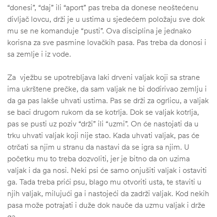
“donesi”, “daj” ili “aport” pas treba da donese neoštećenu
divljač lovcu, drži je u ustima u sjedećem položaju sve dok
mu se ne komanduje “pusti”. Ova disciplina je jednako
korisna za sve pasmine lovačkih pasa. Pas treba da donosi i
sa zemlje i iz vode.
Za vježbu se upotrebljava laki drveni valjak koji sa strane
ima ukrštene prečke, da sam valjak ne bi dodirivao zemlju i
da ga pas lakše uhvati ustima. Pas se drži za ogrlicu, a valjak
se baci drugom rukom da se kotrlja. Dok se valjak kotrlja,
pas se pusti uz poziv “drži” ili “uzmi”. On će nastojati da u
trku uhvati valjak koji nije stao. Kada uhvati valjak, pas će
otrčati sa njim u stranu da nastavi da se igra sa njim. U
početku mu to treba dozvoliti, jer je bitno da on uzima
valjak i da ga nosi. Neki psi će samo onjušiti valjak i ostaviti
ga. Tada treba prići psu, blago mu otvoriti usta, te staviti u
njih valjak, milujući ga i nastojeći da zadrži valjak. Kod nekih
pasa može potrajati i duže dok nauče da uzmu valjak i drže
ga.