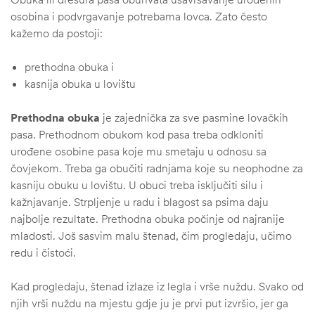
osobina i podvrgavanje potrebama lovca. Zato često
kažemo da postoji:
prethodna obuka i
kasnija obuka u lovištu
Prethodna obuka
je zajednička za sve pasmine lovačkih
pasa. Prethodnom obukom kod pasa treba odkloniti
urođene osobine pasa koje mu smetaju u odnosu sa
čovjekom. Treba ga obučiti radnjama koje su neophodne za
kasniju obuku u lovištu. U obuci treba isključiti silu i
kažnjavanje. Strpljenje u radu i blagost sa psima daju
najbolje rezultate. Prethodna obuka počinje od najranije
mladosti. Još sasvim malu štenad, čim progledaju, učimo
redu i čistoći.
Kad progledaju, štenad izlaze iz legla i vrše nuždu. Svako od
njih vrši nuždu na mjestu gdje ju je prvi put izvršio, jer ga