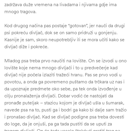
zadržava duže vremena na livadama i njivama gdje ima
mnogo tragova.
Kod drugog načina pas postaje “gotovan”, jer nauči da drugi
psi pokreću divljač, dok se on samo pridruži u gonjenju.
Kasnije je sam, skoro neupotrebljiv ili se mora učiti kako se
divljač diže i pokreće.
Mladog psa treba prvo naučiti na lovište. On se izvodi u ono
lovište koje nema mnogo divljači i to u predvečerje kad
divljač nije počela izlaziti tražeći hranu. Pas se prvo vodi u
povotcu, a onda ga povremeno puštamo da trčkara uz nas i
da upoznaje predmete oko sebe, pa tek onda izvođenje u
cilju pronalaženja divljači. Dobar vodić će nastojati da
pronađe puteljak – stazicu kojom je divljač ušla u šumarak,
navede psa na to, pusti ga i bodri ga kako bi dalje sam tražio
i pronašao divljač. Kad se divljač podigne psa treba dovesti
do loge, da je onjuši, pa ga tada pustiti da se uputi za
tragom divljači. On će tada veselo štekćući pratiti trag na