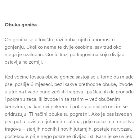
Obuka gonića
Od gonića se u lovištu traži dobar njuh i upornost u
gonjenju. Ukoliko nema te dvije osobine, sav trud oko
njega je uzaludan. Gonić traži po tragovima koju divljač
ostavlja na zemlji.
Kod većine lovaca obuka gonića sastoji se u tome da mlade
pse, poslije 6 mjeseci, bez ikakve prethodne obuke, izvode
ujutro na livade pune zečijih tragova i puštaju ih da pronađu
i pokrenu zeca, ili izvode ih sa starim – već obučenim
kerovima, pa kad ovi pokrenu i potjeraju divljač oni im se
pridružuju. Ti načini obuke su pogrešni. Ako je pas izveden
prvi put u lovište u jutarnjim satima, gdje nailazi na mnoštvo
tragova – starijih noćnih i novih jutarnjih, postaje nervozan,
poštekćuje prije nego pokrene divljač i sl. Kasnije se uvijek