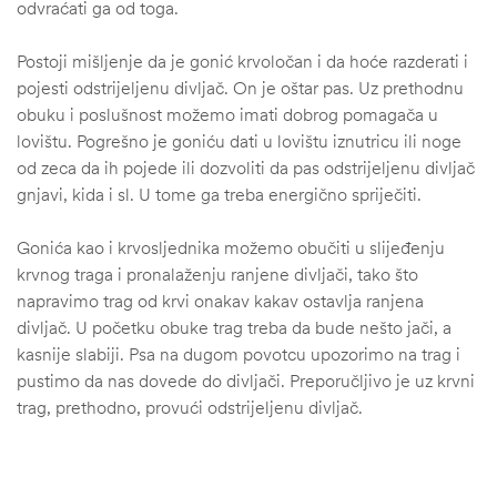
odvraćati ga od toga.
Postoji mišljenje da je gonić krvoločan i da hoće razderati i
pojesti odstrijeljenu divljač. On je oštar pas. Uz prethodnu
obuku i poslušnost možemo imati dobrog pomagača u
lovištu. Pogrešno je goniću dati u lovištu iznutricu ili noge
od zeca da ih pojede ili dozvoliti da pas odstrijeljenu divljač
gnjavi, kida i sl. U tome ga treba energično spriječiti.
Gonića kao i krvosljednika možemo obučiti u slijeđenju
krvnog traga i pronalaženju ranjene divljači, tako što
napravimo trag od krvi onakav kakav ostavlja ranjena
divljač. U početku obuke trag treba da bude nešto jači, a
kasnije slabiji. Psa na dugom povotcu upozorimo na trag i
pustimo da nas dovede do divljači. Preporučljivo je uz krvni
trag, prethodno, provući odstrijeljenu divljač.