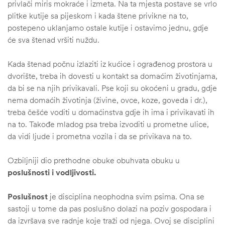
privlači miris mokraće i izmeta. Na ta mjesta postave se vrlo
plitke kutije sa pijeskom i kada štene privikne na to,
postepeno uklanjamo ostale kutije i ostavimo jednu, gdje
će sva štenad vršiti nuždu.
Kada štenad počnu izlaziti iz kućice i ograđenog prostora u
dvorište, treba ih dovesti u kontakt sa domaćim životinjama,
da bi se na njih privikavali. Pse koji su okoćeni u gradu, gdje
nema domaćih životinja (živine, ovce, koze, goveda i dr.),
treba češće voditi u domaćinstva gdje ih ima i privikavati ih
na to. Takođe mladog psa treba izvoditi u prometne ulice,
da vidi ljude i prometna vozila i da se privikava na to.
Ozbiljniji dio prethodne obuke obuhvata obuku u
štem
poslušnosti i vodljivosti.
džbu
Poslušnost
je disciplina neophodna svim psima. Ona se
sastoji u tome da pas poslušno dolazi na poziv gospodara i
da izvršava sve radnje koje traži od njega. Ovoj se disciplini