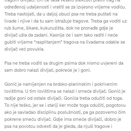
određenoj udaljenosti i vratiti se za izvjesno vrijeme vodiću.
Treba nastojati, da u daljoj obuci psa ne treba puštati na
livade i njive i da tu sam istražuje tragove. Treba ga voditi uz
rub šume, šikare, kukuruzišta, dok ne pronađe gdje je
divljač ušla da zadani. Kasnije će i sam tako raditi i neće
gubiti vrijeme “rasplitanjem” tragova na livadama odakle se
divljač već povukla.
Psa ne treba voditi sa drugim psima dok nismo uvjereni da
sam dobro nalazi divljač, pokreće je i goni.
Gonić je namijenjen na brdsko-planinskim i pokrivenim
lovištima. U tim lovištima se nalazi i srneća divljač. Gonić je
radije goni od ostale divljači. Gonića treba odučiti od toga.
To nije teško, jer se i stariji ker može toga odučiti, pogotovu
ako je savladao disciplinu poslušnosti, pa ga pozovemo čim
pokrene srneću divljač. Gdje ima srneće divljači, dobro je
psa na povotcu odvesti da je gleda, da njuši tragove i