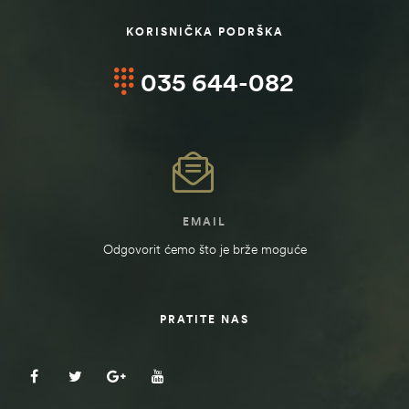
KORISNIČKA PODRŠKA
035 644-082
EMAIL
Odgovorit ćemo što je brže moguće
štem
PRATITE NAS
džbu