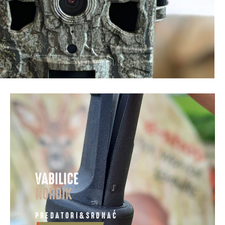
E
VABILICE
NORDIK
PREDATORI&SRDNAĆ