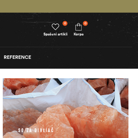
0
0
Spašeni artikli
Korpa
REFERENCE
SO ZA DIVLJAČ