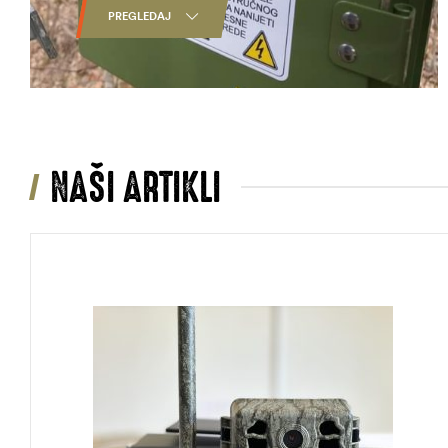
PREGLEDAJ
NAŠI ARTIKLI
štem
džbu