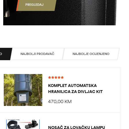
PREGLEDAJ
O
NAJBOLJI PRODAVAČ
NAJBOLJE OCIJENJENO
Ocjenjeno
KOMPLET AUTOMATSKA
5.00
od 5
HRANILICA ZA DIVLJAC KIT
PH 22L
470,00
KM
NOSAČ ZA LOVAČKU LAMPU