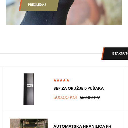
PREGLEDAJ
ISTAKNUT
Ocjenjeno
SEF ZA ORUŽJE 5 PUŠAKA
5.00
od 5
500,00
KM
550,00
KM
AUTOMATSKA HRANILICA PH