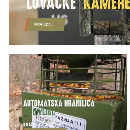
LOVAČKE
KAMER
PREGLEDAJ
AUTOMATSKA HRANILICA
ZA DIVLJAČ
KOMPLET 470KM