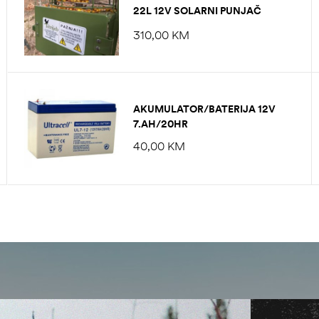
22L 12V SOLARNI PUNJAČ
BEZ SPREMNIKA
310,00
KM
AKUMULATOR/BATERIJA 12V
7.AH/20HR
40,00
KM