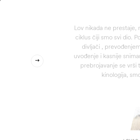
Lov nikada ne prestaje, ni
ciklus čiji smo svi dio.
divljači , prevođenj
uvođenje i kasnije sniman
prebrojavanje se vrši
kinologija, sm