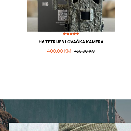
Ocjenjeno
H6 TETRIJEB LOVAČKA KAMERA
5.00
od 5
400,00
KM
450,00
KM
ČI