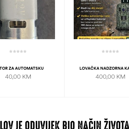
TOR ZA AUTOMATSKU
LOVAČKA NADZORNA K
HRANILICU DC 12V
TETRIJEB A8
40,00
KM
400,00
KM
DODAJ U KORPU
DODAJ U KORPU
LOV JE ODUVIJEK BIO NAČIN ŽIVOT