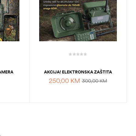
AMERA
AKCIJA! ELEKTRONSKA ZAŠTITA
OD DIVLJIH SVINJA I OSTALIH
250,00
KM
300,00
KM
ŠTETOČINA U POLJU
DODAJ U KORPU
A