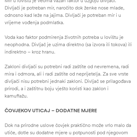
Mir u lovištu je veoma važan faktor u uzgoju divljači.
Divljači je potreban mir, naročito dok ženke nose mlade,
odnosno kad leže na jajima. Divljači je potreban mir i u
vrijeme vođenja podmlatka.
Voda kao faktor podmirenja životnih potreba u lovištu je
neophodna. Divljač je uzima direktno (sa izvora ili tokova) ili
indirektno – kroz hranu.
Zakloni divljači su potrebni radi zaštite od nevremena, radi
mira i odmora, ali i radi zaštite od neprijetelja. Za sve vrste
divljači nisu potrebni jednaki zakloni. Divljač se prilagođava
prirodi, a i zaštitnu boju vješto koristi kao zaklon i
kamuflažu.
štem
ČOVJEKOV UTICAJ – DODATNE MJERE
džbu
Dok na prirodne uslove čovjek praktično može vrlo malo da
utiče, dotle su dodatne mjere u potpunosti pod njegovom