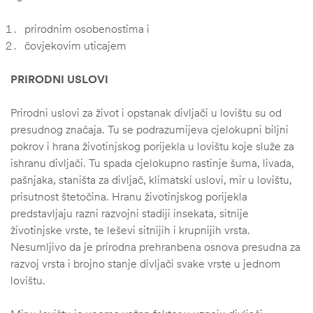
prirodnim osobenostima i
čovjekovim uticajem
PRIRODNI USLOVI
Prirodni uslovi za život i opstanak divljači u lovištu su od
presudnog značaja. Tu se podrazumijeva cjelokupni biljni
pokrov i hrana životinjskog porijekla u lovištu koje služe za
ishranu divljači. Tu spada cjelokupno rastinje šuma, livada,
pašnjaka, staništa za divljač, klimatski uslovi, mir u lovištu,
prisutnost štetočina. Hranu životinjskog porijekla
predstavljaju razni razvojni stadiji insekata, sitnije
životinjske vrste, te leševi sitnijih i krupnijih vrsta.
Nesumljivo da je prirodna prehranbena osnova presudna za
razvoj vrsta i brojno stanje divljači svake vrste u jednom
lovištu.