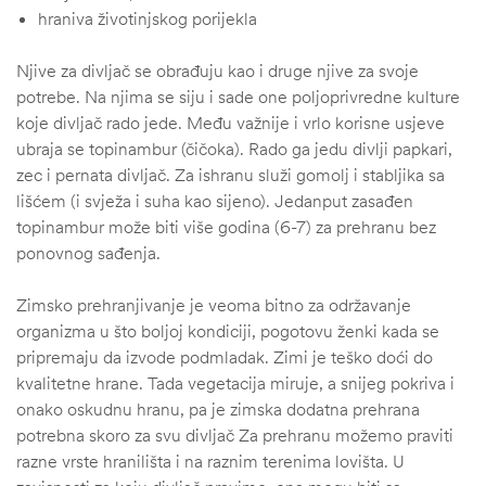
hraniva životinjskog porijekla
Njive za divljač se obrađuju kao i druge njive za svoje
potrebe. Na njima se siju i sade one poljoprivredne kulture
koje divljač rado jede. Među važnije i vrlo korisne usjeve
ubraja se topinambur (čičoka). Rado ga jedu divlji papkari,
zec i pernata divljač. Za ishranu služi gomolj i stabljika sa
lišćem (i svježa i suha kao sijeno). Jedanput zasađen
topinambur može biti više godina (6-7) za prehranu bez
ponovnog sađenja.
Zimsko prehranjivanje je veoma bitno za održavanje
organizma u što boljoj kondiciji, pogotovu ženki kada se
pripremaju da izvode podmladak. Zimi je teško doći do
kvalitetne hrane. Tada vegetacija miruje, a snijeg pokriva i
onako oskudnu hranu, pa je zimska dodatna prehrana
potrebna skoro za svu divljač Za prehranu možemo praviti
razne vrste hranilišta i na raznim terenima lovišta. U