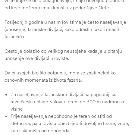
vrste koje se brzo prilagođavaju, imaju dovoljnu plodnost i
od koje možemo imati koristi uz podnošljive štete.
Posljednjih godina u našim lovištima je često naseljavanje
(unošenje) fazanske divljači, kako odraslih tako i mladih
fazančića.
Često je dolazilo do velikog neuspjeha kada je u pitanju
unošenje ove divljači u lovište.
Da bi uspjeh bio što potpuniji, mora se znati nekoliko
osnovnih momenata iz života fazana.
Za naseljavanje fazanskom divljači najpogodniji su
ravničarski i blago-valoviti tereni do 300 m nadmorske
visine
Prije naseljavanja neophodno je teren očistiti od
štetočina, pa u lovištu obezbijediti dovoljno hrane, vode,
kao i skloništa od nepogoda