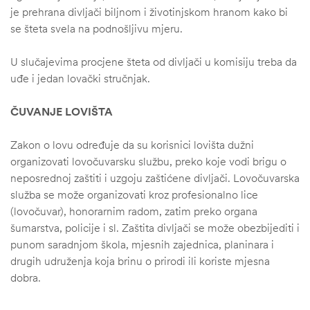
je prehrana divljači biljnom i životinjskom hranom kako bi
se šteta svela na podnošljivu mjeru.
U slučajevima procjene šteta od divljači u komisiju treba da
uđe i jedan lovački stručnjak.
ČUVANJE LOVIŠTA
Zakon o lovu određuje da su korisnici lovišta dužni
organizovati lovočuvarsku službu, preko koje vodi brigu o
neposrednoj zaštiti i uzgoju zaštićene divljači. Lovočuvarska
služba se može organizovati kroz profesionalno lice
(lovočuvar), honorarnim radom, zatim preko organa
šumarstva, policije i sl. Zaštita divljači se može obezbijediti i
punom saradnjom škola, mjesnih zajednica, planinara i
drugih udruženja koja brinu o prirodi ili koriste mjesna
dobra.