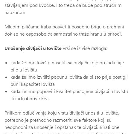
stavljanjem pod kvočke. I to treba da bude pod stručnim
nadzorom.
Mladim pilićama traba posvetiti posebnu brigu o prehrani
dok se ne osposobe da samostalno traže hranu u prirodi.
Unošenje divljači u lovište
vrši se iz više razloga:
kada želimo lovište naseliti sa divljači koje do tada nije
bilo u lovištu
kada želimo izvršiti popunu lovišta da bi što prije postigli
puni kapacitet lovišta
kada želimo popraviti kvalitet postojeće divljači u lovištu
ili radi obnove krvi.
Prilikom odlučivanja koju vrstu divljači unositi u lovište,
potrebno je prethodno razmotriti sve faktore koji su
neophodni za unošenje i opstanak te divljači. Birati one