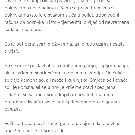
zavisnosti za koju divljač pravimo, ona mogu biti sa
pokrivkama i bez pokrivki. Kada se prave hranilišta sa
pokrivkama (što je u svakom slučaju bolje), treba voditi
računa da pokrivka u isto vrijeme štiti divljač od nevremena
kada uzima hranu.
So je potrebna svim preživarima, ali je rado uzima i ostala
divljač.
So se može postavljati u izdubljenom panju, šupljem panju,
ali i izrađenim sandučićima ukopanim u zemlju. Najčešće
se daje kamena so, ali može i kuhinjska. Smjesa od ilovače i
soli je korisna, ali se u novije vrijeme pravi specijalna
briketna so sa dodatkom drugih mineralnih materija
potrebnih divljači i izvjesnim lijekovima protiv crijevnih
parazita.
Pojilišta treba praviti tamo gdje je procjena da je divljač
ugrožena nedostatkom vode.