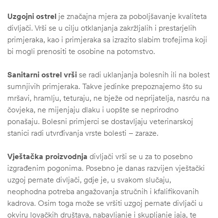
Uzgojni ostrel
je značajna mjera za poboljšavanje kvaliteta
divljači. Vrši se u cilju otklanjanja zakržljalih i prestarjelih
primjeraka, kao i primjeraka sa izrazito slabim trofejima koji
bi mogli prenositi te osobine na potomstvo.
Sanitarni ostrel vrši
se radi uklanjanja bolesnih ili na bolest
sumnjivih primjeraka. Takve jedinke prepoznajemo što su
mršavi, hramlju, teturaju, ne bježe od neprijatelja, nasrću na
čovjeka, ne mijenjaju dlaku i uopšte se neprirodno
ponašaju. Bolesni primjerci se dostavljaju veterinarskoj
stanici radi utvrđivanja vrste bolesti – zaraze.
Vještačka proizvodnja
divljači vrši se u za to posebno
izgrađenim pogonima. Posebno je danas razvijen vještački
uzgoj pernate divljači, gdje je, u svakom slučaju,
neophodna potreba angažovanja stručnih i kfalifikovanih
kadrova. Osim toga može se vršiti uzgoj pernate divljači u
okviru lovačkih društava, nabavljanje i skupljanje jaja, te