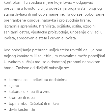
kontrolom. Tu spadaju mjere koje lovac – odgajivač
preuzima u lovištu, u cilju povećanja broja vrsta i brojnog
stanja divljači ili njihovo smanjenje. Tu dolaze: poboljšanje
prehranbene osnove, nabavka i proizvodnja hrane,
izgradnja spremišta, hranilišta, pojilišta, solila, uzgojni i
sanitarni ostrel, vještačka proizvodnja, unošenje divljači u
lovišta, sprečavanje šteta i čuvanje lovišta.
Kod poboljšanja prehrane uvijek treba utvrditi da li je ona
trajnog karaktera ili se jeftinijim zahvatima može poboljšati.
U svakom slučaju radi se o dodatnoj prehrani nabavkom
hrane. Zavisno od divljači nabavlja se:
kamena so ili briketi sa dodatcima
sijeno
kukuruz u klipu ili u zrnu
krompir ili repa
ČI
topinambur (čičoka) ili mrkva
divlji kesten, žir