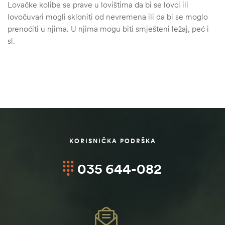
Lovačke kolibe se prave u lovištima da bi se lovci ili
lovočuvari mogli skloniti od nevremena ili da bi se moglo
prenoćiti u njima. U njima mogu biti smješteni ležaj, peć i
sl.
KORISNIČKA PODRŠKA
035 644-082