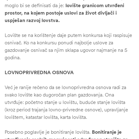
moglo bi se definisati da je:
lovište granicom utvrđeni
prostor, na kojem postoje uslovi za život divljači i
uspješan razvoj lovstva.
Lovište se na korištenje daje putem konkursa koji raspisuje
osnivač. Ko na konkursu ponudi najbolje uslove za
gazdovanje osnivač sa njim sklapa ugovor najmanje na 5
godina.
LOVNOPRIVREDNA OSNOVA
Već je ranije rečeno da se lovnoprivredna osnova radi za
svako lovište kao dugoročan plan gazdovanja. Ona
utvrđuje: početno stanje u lovištu, buduće stanje lovišta
(kroz period trajanja lovno-privredne osnove), upravljanje
lovištem, katastar lovišta, karta lovišta.
Posebno poglavlje je bonitiranje lovišta.
Bonitiranje je