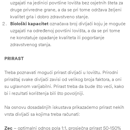
uzgajati na jedinici površine lovišta bez osjetnih šteta za
druge privredne grane, a da se pri tome održava željeni
kvalitet grla i dobro zdravstveno stanje.
Biološki kapacitet
označava broj divljači koju je moguće
uzgajati na određenoj površini lovišta, a da se pri tome
ne konstatuje opadanje kvaliteta ili pogoršanje
zdravstvenog stanja.
PRIRAST
Treba poznavati mogući prirast divljači u lovištu. Prirodni
priraštaj svake divljači zavisi od velikog broja faktora, a oni
su uglavnom varijabilni. Prirast treba da bude što veći, kako
bi i rezultati korištenja bili što povoljniji.
Na osnovu dosadašnjih iskustava prikazaćemo prirast nekih
vrsta divljači sa kojima treba računati:
ČI
Zec
– optimalni odnos pola 1:1, prosječna prirast 50-150%