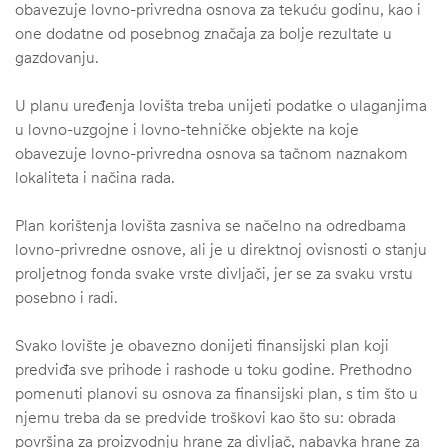
obavezuje lovno-privredna osnova za tekuću godinu, kao i
one dodatne od posebnog značaja za bolje rezultate u
gazdovanju.
U planu uređenja lovišta treba unijeti podatke o ulaganjima
u lovno-uzgojne i lovno-tehničke objekte na koje
obavezuje lovno-privredna osnova sa tačnom naznakom
lokaliteta i načina rada.
Plan korištenja lovišta zasniva se načelno na odredbama
lovno-privredne osnove, ali je u direktnoj ovisnosti o stanju
proljetnog fonda svake vrste divljači, jer se za svaku vrstu
posebno i radi.
Svako lovište je obavezno donijeti finansijski plan koji
predviđa sve prihode i rashode u toku godine. Prethodno
pomenuti planovi su osnova za finansijski plan, s tim što u
njemu treba da se predvide troškovi kao što su: obrada
površina za proizvodnju hrane za divljač, nabavka hrane za