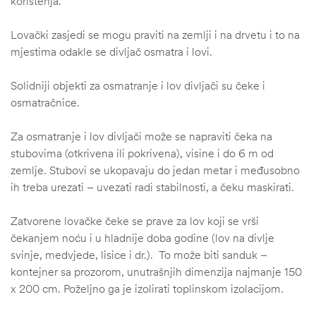
korištenja.
Lovački zasjedi se mogu praviti na zemlji i na drvetu i to na
mjestima odakle se divljač osmatra i lovi.
Solidniji objekti za osmatranje i lov divljači su čeke i
osmatračnice.
Za osmatranje i lov divljači može se napraviti čeka na
stubovima (otkrivena ili pokrivena), visine i do 6 m od
zemlje. Stubovi se ukopavaju do jedan metar i međusobno
ih treba urezati – uvezati radi stabilnosti, a čeku maskirati.
Zatvorene lovačke čeke se prave za lov koji se vrši
čekanjem noću i u hladnije doba godine (lov na divlje
svinje, medvjede, lisice i dr.). To može biti sanduk –
kontejner sa prozorom, unutrašnjih dimenzija najmanje 150
x 200 cm. Poželjno ga je izolirati toplinskom izolacijom.