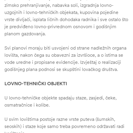
zimsko prehranjivanje, nabavka soli, izgradnja lovno-
uzgojnih i lovno-tehničkih objekata, kupovina pojedine
vrste divljači, isplata ličnih dohodaka radnika i sve ostalo što
je predviđeno lovno-privrednom osnovom i godišnjim
planom gazdovanja.
Svi planovi moraju biti usvojeni od strane nadležnih organa
lovišta, nakon čega su obavezni za izvršioce, a o istima se
vode uredne i propisane evidencije. Izvještaj o realizaciji
godišnjeg plana podnosi se skupštini lovačkog društva.
LOVNO-TEHNIČKI OBJEKTI
U lovno-tehničke objekte spadaju staze, zasjedi, čeke,
osmatračnice i kolibe.
U svim lovištima postoje razne vrste puteva (šumskih,
seoskih) i staze koje samo treba povremeno održavati radi