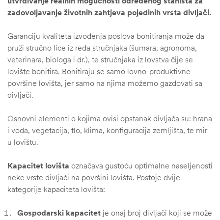
utvrđivanje realnih mogućnosti određenog staništa za
zadovoljavanje životnih zahtjeva pojedinih vrsta divljači.
Garanciju kvaliteta izvođenja poslova bonitiranja može da
pruži stručno lice iz reda stručnjaka (šumara, agronoma,
veterinara, biologa i dr.), te stručnjaka iz lovstva čije se
lovište bonitira. Bonitiraju se samo lovno-produktivne
površine lovišta, jer samo na njima možemo gazdovati sa
divljači.
Osnovni elementi o kojima ovisi opstanak divljača su: hrana
i voda, vegetacija, tlo, klima, konfiguracija zemljišta, te mir
u lovištu.
štem
Kapacitet lovišta
označava gustoću optimalne naseljenosti
neke vrste divljači na površini lovišta. Postoje dvije
džbu
kategorije kapaciteta lovišta:
Gospodarski kapacitet
je onaj broj divljači koji se može