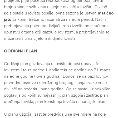
proljeće, prije početka reprodukcionog perioda, utvrdi
brojno stanje svih vrsta uzgojne divljači u lovištu. Divljač
koja ostaje u lovištu poslije lovne sezone je ustvari
matično
jato
sa kojim trebamo računati za naredni period. Način
prebrojavanja pojedine divljači treba izvršiti po stručnom
uputstvu organa koji gazduje lovištem, a prebrojavanje se
može izvršiti na cijelom ili dijelu lovišta.
GODIŠNJI PLAN
Godišnji plan gazdovanja u lovištu donosi upravljač
lovištem i to za period 1. aprila tekuće godine do 31. marta
naredne godine (lovna godina). Donosi se na bazi lovno-
privredne osnove i utvrđenog brojnog stanja svake vrste
divljači na početku lovne godine. On se sastoji iz nekoliko
poglavlja od kojih su najvažniji: plan uzgoja i zaštite, plan
uređenja lovišta, plan korištenja lovišta i finansijski plan.
U planu uzgoja i zaštite predviđaju se sve mjere na koje