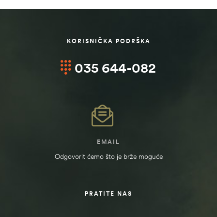
KORISNIČKA PODRŠKA
035 644-082
EMAIL
Odgovorit ćemo što je brže moguće
štem
džbu
PRATITE NAS