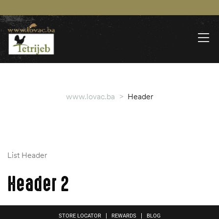
www.lovac.ba
>
Header
List Header
Header 2
STORE LOCATOR
REWARDS
BLOG