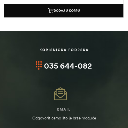
DODAJ U KORPU
KORISNIČKA PODRŠKA
035 644-082
štem
džbu
EMAIL
Odgovorit ćemo što je brže moguće