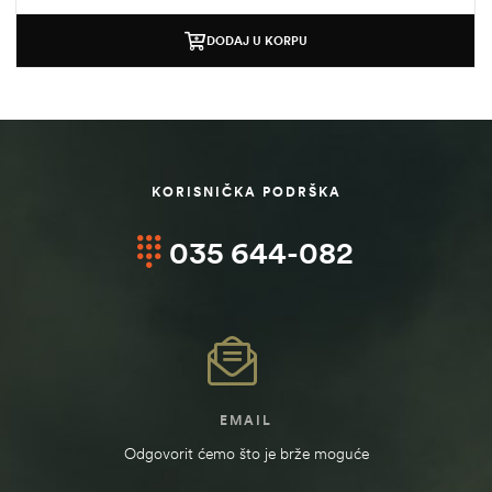
DODAJ U KORPU
KORISNIČKA PODRŠKA
035 644-082
štem
džbu
EMAIL
Odgovorit ćemo što je brže moguće