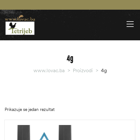
4g
www.lovac.ba
>
Proizvodi
>
4g
Prikazuje se jedan rezultat