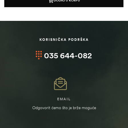
DODAJ U KORPU
KORISNIČKA PODRŠKA
035 644-082
štem
EMAIL
džbu
Odgovorit ćemo što je brže moguće