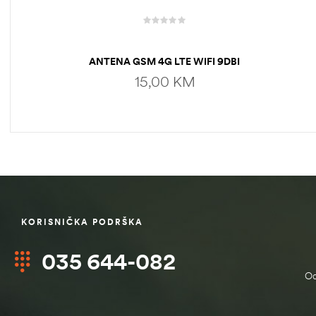
ANTENA GSM 4G LTE WIFI 9DBI
15,00
KM
DODAJ U KORPU
KORISNIČKA PODRŠKA
štem
035 644-082
džbu
Od