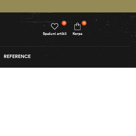
0
0
Spašeni artikli
Korpa
REFERENCE