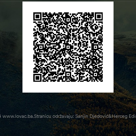
 www.lovac.ba.Stranicu održavaju: Sanjin Djedović&Herceg Edin