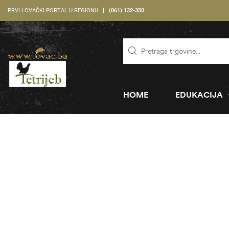
PRVI LOVAČKI PORTAL U REGIONU
(061) 132-350
HOME
EDUKACIJA