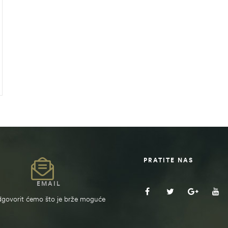
PRATITE NAS
EMAIL
govorit ćemo što je brže moguće