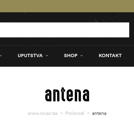
UPUTSTVA
SHOP
KONTAKT
antena
www.lovac.ba
>
Proizvodi
>
antena