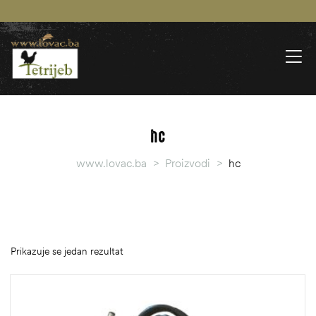
hc
www.lovac.ba
>
Proizvodi
>
hc
Prikazuje se jedan rezultat