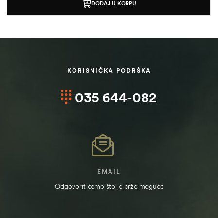
DODAJ U KORPU
KORISNIČKA PODRŠKA
035 644-082
štem
EMAIL
džbu
Odgovorit ćemo što je brže moguće