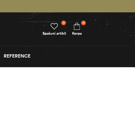
0
0
Spašeni artikli
Korpa
REFERENCE