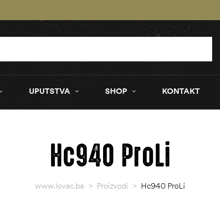
UPUTSTVA
SHOP
KONTAKT
Hc940 ProLi
www.lovac.ba
>
Proizvodi
>
Hc940 ProLi