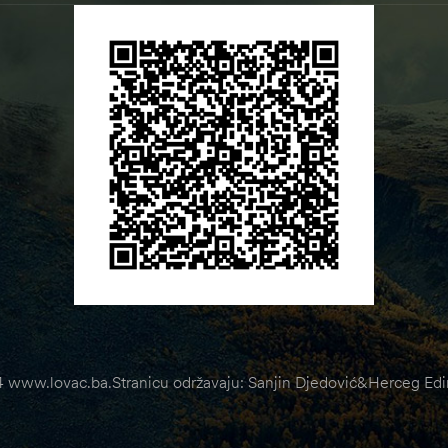
 www.lovac.ba.Stranicu održavaju: Sanjin Djedović&Herceg Edin