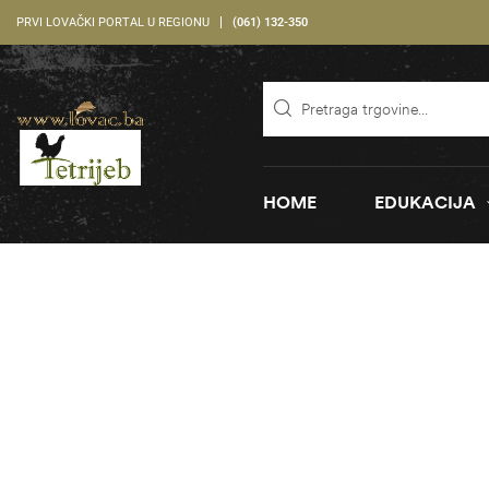
PRVI LOVAČKI PORTAL U REGIONU
(061) 132-350
HOME
EDUKACIJA