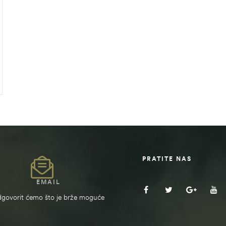
PRATITE NAS
EMAIL
govorit ćemo što je brže moguće