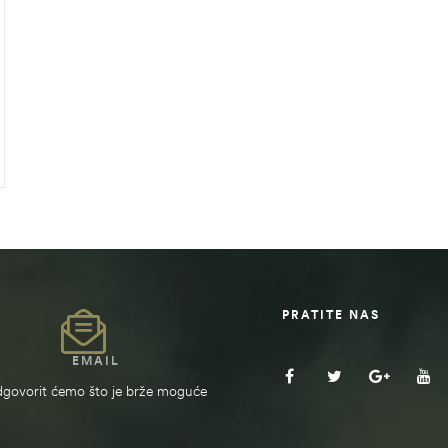
PRATITE NAS
EMAIL
govorit ćemo što je brže moguće