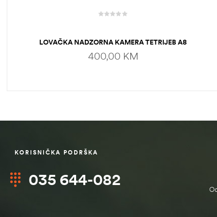
LOVAČKA NADZORNA KAMERA TETRIJEB A8
400,00
KM
DODAJ U KORPU
KORISNIČKA PODRŠKA
štem
035 644-082
džbu
Od