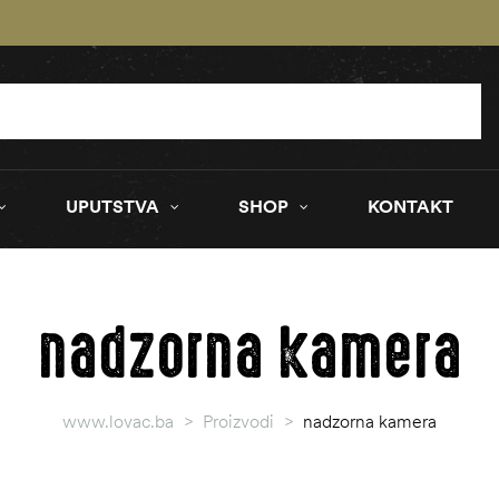
UPUTSTVA
SHOP
KONTAKT
nadzorna kamera
www.lovac.ba
>
Proizvodi
>
nadzorna kamera