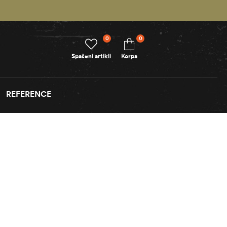
0
0
Spašeni artikli
Korpa
REFERENCE