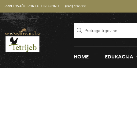
PRVI LOVAČKI PORTAL U REGIONU
(061) 132-350
HOME
EDUKACIJA