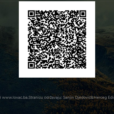
 www.lovac.ba.Stranicu održavaju: Sanjin Djedović&Herceg Edin