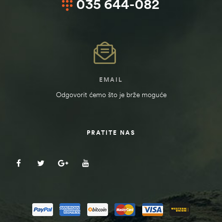
035 644-082
EMAIL
Odgovorit ćemo što je brže moguće
PRATITE NAS
ČI