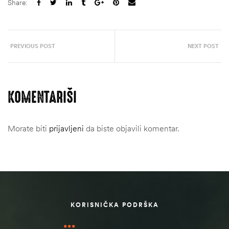
Share:
PREVIOUS POST
NEXT POST
KOMENTARIŠI
Morate biti
prijavljeni
da biste objavili komentar.
štem
džbu
KORISNIČKA PODRŠKA