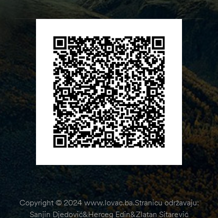
Copyright © 2024 www.lovac.ba.Stranicu održavaju:
Sanjin Djedović&Herceg Edin&Zlatan Sitarević