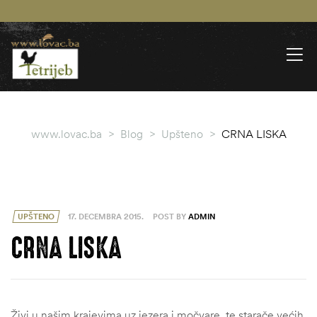
www.lovac.ba
>
Blog
>
Upšteno
>
CRNA LISKA
UPŠTENO
17. DECEMBRA 2015.
POST BY
ADMIN
CRNA LISKA
Živi u našim krajevima uz jezera i močvare, te starače većih