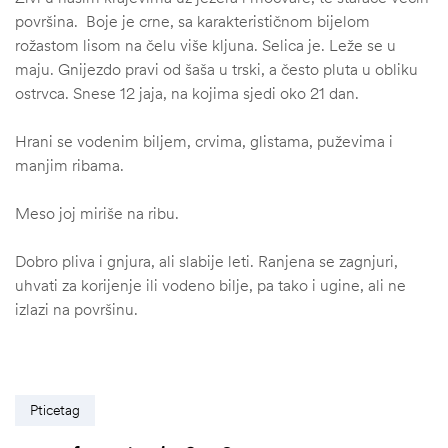
površina. Boje je crne, sa karakterističnom bijelom
rožastom lisom na čelu više kljuna. Selica je. Leže se u
maju. Gnijezdo pravi od šaša u trski, a često pluta u obliku
ostrvca. Snese 12 jaja, na kojima sjedi oko 21 dan.
Hrani se vodenim biljem, crvima, glistama, puževima i
manjim ribama.
Meso joj miriše na ribu.
Dobro pliva i gnjura, ali slabije leti. Ranjena se zagnjuri,
uhvati za korijenje ili vodeno bilje, pa tako i ugine, ali ne
izlazi na površinu.
Pticetag