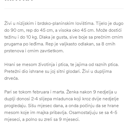
Živi u nizijskim i brdsko-planinskim lovištima. Tijelo je dugo
do 90 cm, rep do 45 cm, a visoka oko 45 cm. Može dostići
težinu i do 10 kg. Dlaka je gusta, sive boje sa prečnim crnim
prugama po leđima. Rep je valjkasto odlakan, sa 8 crnih
prstenova i crnim završetkom.
Hrani se mesom životinja i ptica, te jajima od raznih ptica.
Pretežni dio ishrane su joj sitni glodari. Živi u dupljima
drveća.
Pari se tokom februara i marta. Ženka nakon 9 nedjelja u
duplji donosi 2-4 slijepa mladunca koji kroz dvije nedjelje
progledaju. Sišu mjesec dana, a onda počinju da se hrane
mesom koje im majka pribavlja. Osamostaljuju se sa 4-5
mjeseci, a polno su zreli sa 9 mjeseci.