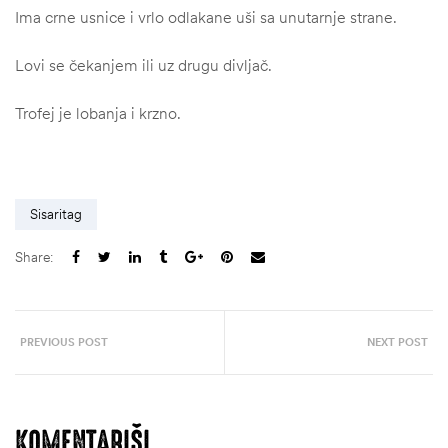
Ima crne usnice i vrlo odlakane uši sa unutarnje strane.
Lovi se čekanjem ili uz drugu divljač.
Trofej je lobanja i krzno.
Sisaritag
Share:
štem
PREVIOUS POST
NEXT POST
džbu
KOMENTARIŠI