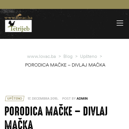
www.lovac.ba
>
Blog
>
Upšteno
>
PORODICA MAČKE – DIVLAJ MAČKA
UPŠTENO
17. DECEMBRA 2015.
POST BY
ADMIN
PORODICA MAČKE – DIVLAJ
MAČKA