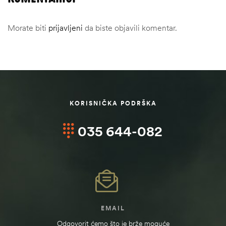
Morate biti
prijavljeni
da biste objavili komentar.
KORISNIČKA PODRŠKA
035 644-082
ČI
EMAIL
Odgovorit ćemo što je brže moguće