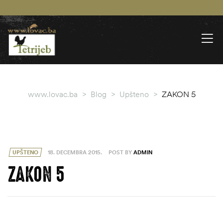
www.lovac.ba
>
Blog
>
Upšteno
>
ZAKON 5
UPŠTENO
18. DECEMBRA 2015.
POST BY
ADMIN
ZAKON 5