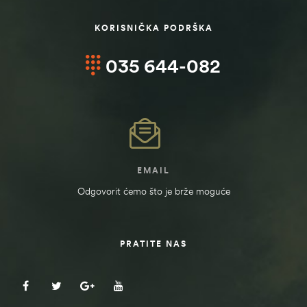
KORISNIČKA PODRŠKA
035 644-082
EMAIL
Odgovorit ćemo što je brže moguće
štem
PRATITE NAS
džbu