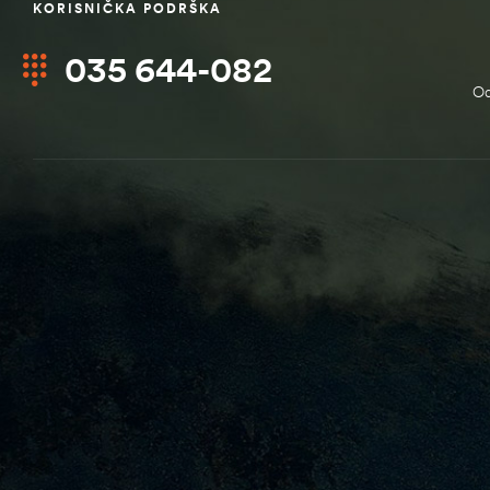
KORISNIČKA PODRŠKA
035 644-082
Od
ČI