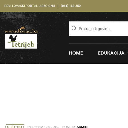
PRVI LOVAČKI PORTAL U REGIONU
(061) 132-350
HOME
EDUKACIJA
UPŠTENO
21. DECEMBRA 2015.
POST BY
ADMIN