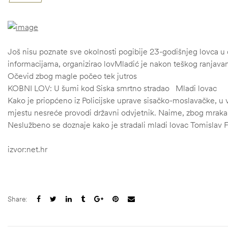
Još nisu poznate sve okolnosti pogibije 23-godišnjeg lovca u d
informacijama, organizirao lovMladić je nakon teškog ranjavanj
Očevid zbog magle počeo tek jutros
KOBNI LOV: U šumi kod Siska smrtno stradao Mladi lovac
Kako je priopćeno iz Policijske uprave sisačko-moslavačke, u v
mjestu nesreće provodi državni odvjetnik. Naime, zbog mraka 
Neslužbeno se doznaje kako je stradali mladi lovac Tomislav Fin
izvor:net.hr
Share: