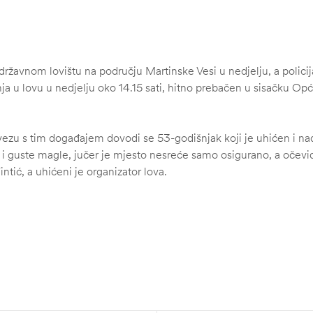
ržavnom lovištu na području Martinske Vesi u nedjelju, a policij
a u lovu u nedjelju oko 14.15 sati, hitno prebačen u sisačku Opć
ezu s tim događajem dovodi se 53-godišnjak koji je uhićen i nad 
i guste magle, jučer je mjesto nesreće samo osigurano, a očevid
tić, a uhićeni je organizator lova.