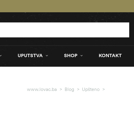
UPUTSTVA
SHOP
KONTAKT
www.lovac.ba
>
Blog
>
Upšteno
>