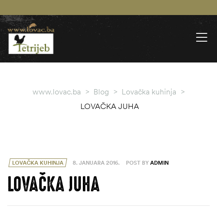
www.lovac.ba
>
Blog
>
Lovačka kuhinja
>
LOVAČKA JUHA
LOVAČKA KUHINJA
8. JANUARA 2016.
POST BY
ADMIN
LOVAČKA JUHA