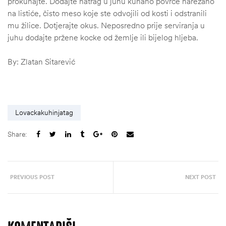
prokuhajte. Dodajte natrag u juhu kuhano povrće narezano
na listiće, čisto meso koje ste odvojili od kosti i odstranili
mu žilice. Dotjerajte okus. Neposredno prije serviranja u
juhu dodajte pržene kocke od žemlje ili bijelog hljeba.
By: Zlatan Sitarević
Lovackakuhinjatag
Share:
PREVIOUS POST
NEXT POST
ČI