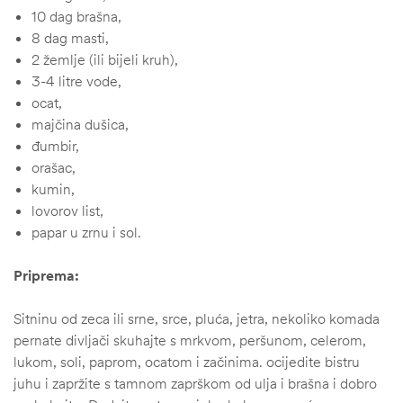
10 dag brašna,
8 dag masti,
2 žemlje (ili bijeli kruh),
3-4 litre vode,
ocat,
majčina dušica,
đumbir,
orašac,
kumin,
lovorov list,
papar u zrnu i sol.
Priprema:
štem
Sitninu od zeca ili srne, srce, pluća, jetra, nekoliko komada
džbu
pernate divljači skuhajte s mrkvom, peršunom, celerom,
lukom, soli, paprom, ocatom i začinima. ocijedite bistru
juhu i zapržite s tamnom zaprškom od ulja i brašna i dobro