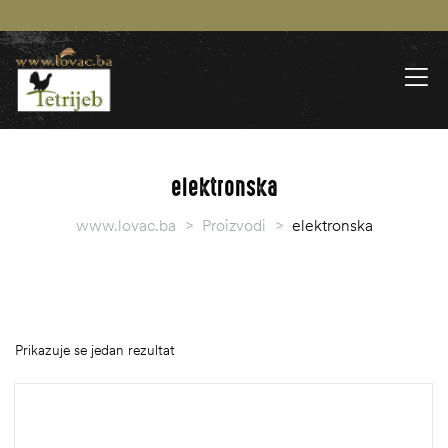
elektronska
www.lovac.ba
>
Proizvodi
>
elektronska
Prikazuje se jedan rezultat