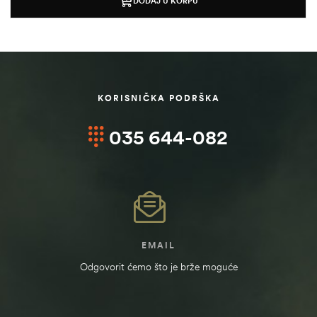
DODAJ U KORPU
KORISNIČKA PODRŠKA
035 644-082
štem
EMAIL
džbu
Odgovorit ćemo što je brže moguće