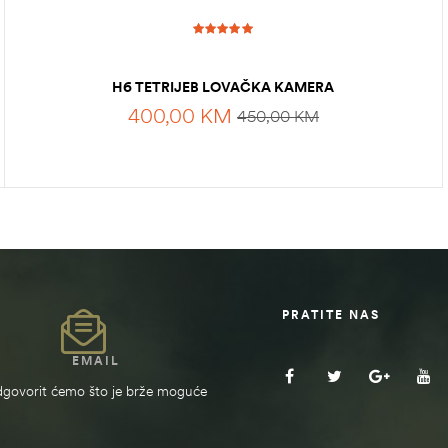
Ocjenjeno
5.00
od 5
H6 TETRIJEB LOVAČKA KAMERA
400,00
KM
450,00
KM
DODAJ U KORPU
PRATITE NAS
EMAIL
govorit ćemo što je brže moguće