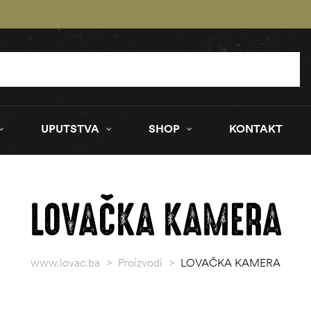
UPUTSTVA
SHOP
KONTAKT
LOVAČKA KAMERA
www.lovac.ba
>
Proizvodi
>
LOVAČKA KAMERA