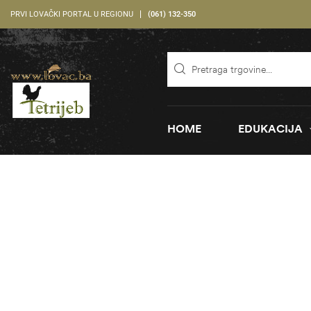
PRVI LOVAČKI PORTAL U REGIONU
(061) 132-350
HOME
EDUKACIJA