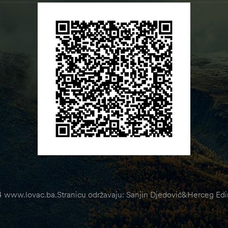
 www.lovac.ba.Stranicu održavaju: Sanjin Djedović&Herceg Edin