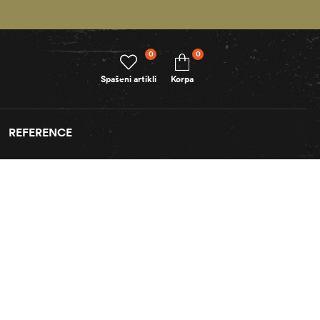
0
0
Spašeni artikli
Korpa
REFERENCE