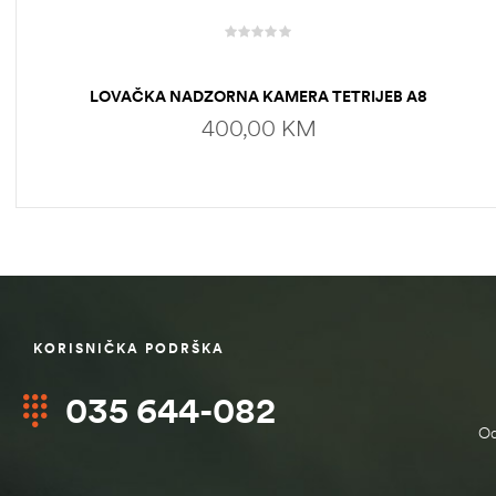
LOVAČKA NADZORNA KAMERA TETRIJEB A8
400,00
KM
DODAJ U KORPU
KORISNIČKA PODRŠKA
štem
035 644-082
džbu
Od