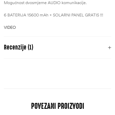
Mogućnost dvosmjerne AUDIO komunikacije.
6 BATERIJA 15600 mAh + SOLARNI PANEL GRATIS !!!
VIDEO
Recenzije (1)
7. Novembra 2024.
Ocjenjeno
5
Kamera koja ima najbolji omjer cijena i kvalitet.
od 5
ADMIN
POVEZANI PROIZVODI