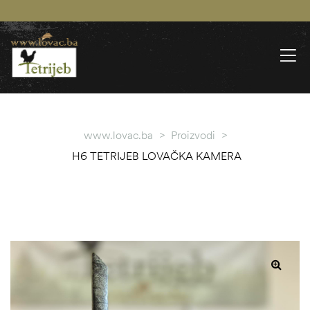
www.lovac.ba
>
Proizvodi
>
H6 TETRIJEB LOVAČKA KAMERA
SALE!