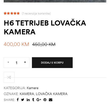
(
1
recenzija korisnika)
Korisnička
1
H6 TETRIJEB LOVAČKA
ocjena:
KAMERA
5.00
od
ukupno 5 (
400,00
KM
450,00
KM
korisnika)
Quantity:
-
+
DODAJ U KORPU
štem
KATEGORIJA:
Kamere
džbu
OZNAKE:
KAMERA
,
LOVAČKA KAMERA
SHARE: