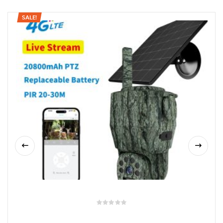
Morate biti
ulogovani
da biste objavili recenziju.
SALE!