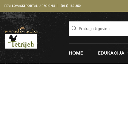
PRVI LOVAČKI PORTAL U REGIONU
(061) 132-350
HOME
EDUKACIJA