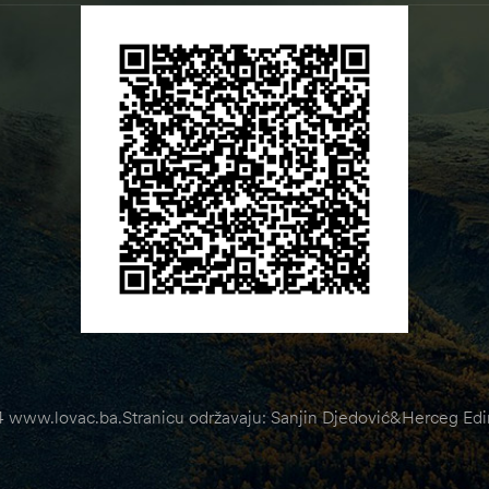
 www.lovac.ba.Stranicu održavaju: Sanjin Djedović&Herceg Edin