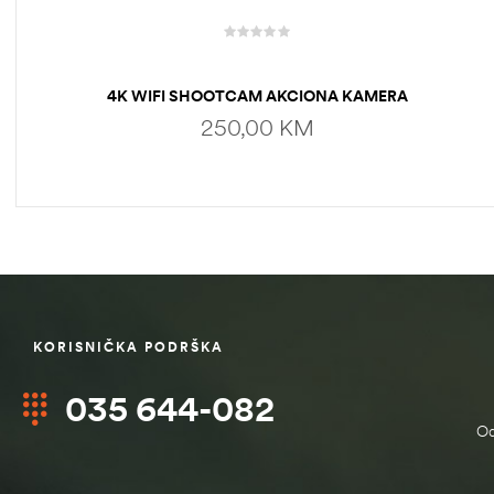
4K WIFI SHOOTCAM AKCIONA KAMERA
250,00
KM
DODAJ U KORPU
KORISNIČKA PODRŠKA
štem
035 644-082
džbu
Od