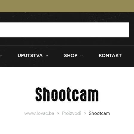
UPUTSTVA
SHOP
KONTAKT
Shootcam
www.lovac.ba
>
Proizvodi
>
Shootcam