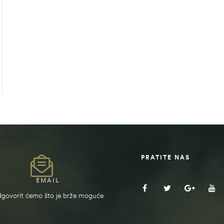
PRATITE NAS
EMAIL
govorit ćemo što je brže moguće