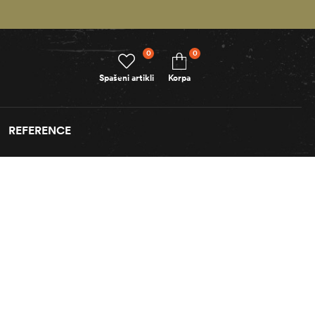
0
0
Spašeni artikli
Korpa
REFERENCE