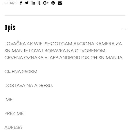
SHARE:
Opis
LOVAČKA 4K WIFI SHOOTCAM AKCIONA KAMERA ZA
SNIMANJE LOVA I BORAVKA NA OTVORENOM.
CRVENA OZNAKA +. APP ANDROID IOS. 2H SNIMANJA.
CIJENA 250KM
DOSTAVA NA ADRESU:
IME
PREZIME
ČI
ADRESA