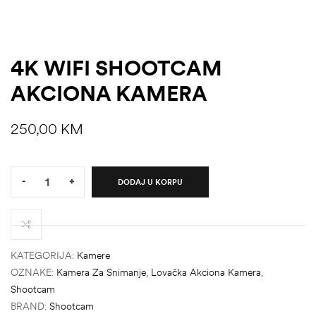
4K WIFI SHOOTCAM
AKCIONA KAMERA
250,00
KM
Quantity:
-
+
DODAJ U KORPU
štem
KATEGORIJA:
Kamere
džbu
OZNAKE:
Kamera Za Snimanje
,
Lovačka Akciona Kamera
,
Shootcam
BRAND:
Shootcam