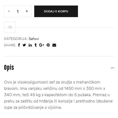
korisnika)
Quantity:
-
+
DODAJ U KORPU
KATEGORIJA:
Sefovi
SHARE:
Opis
Ovo je visokosigurnosni sef za oružje s mehaničkom
štem
bravom. Ima vanjsku veličinu od 1450 mm x 350 mm x
340 mm, teži 45 kg s kapacitetom do 5 pušaka. Premaz u
džbu
prahu za zaštitu od hrđanja ili korozije i prethodno izbušene
rupe za pričvršćivanje s vijcima.