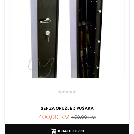
SEF ZA ORUŽJE 3 PUŠAKA
400,00
KM
450,00
KM
DODAJ U KORPU