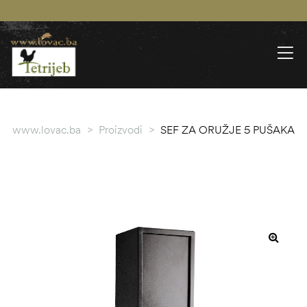
www.lovac.ba
>
Proizvodi
>
SEF ZA ORUŽJE 5 PUŠAKA
SALE!