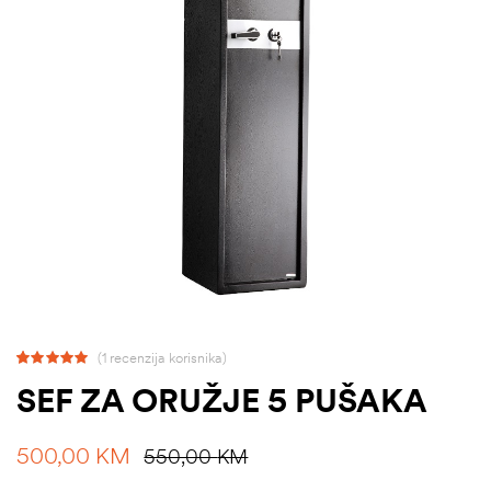
(
1
recenzija korisnika)
Korisnička
1
SEF ZA ORUŽJE 5 PUŠAKA
ocjena:
5.00
od
500,00
KM
550,00
KM
ukupno 5 (