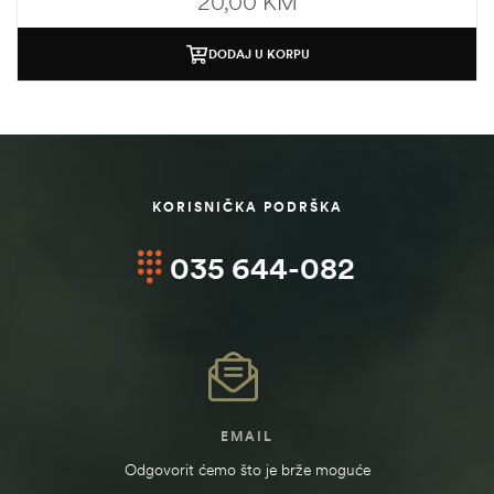
20,00
KM
DODAJ U KORPU
KORISNIČKA PODRŠKA
035 644-082
EMAIL
Odgovorit ćemo što je brže moguće