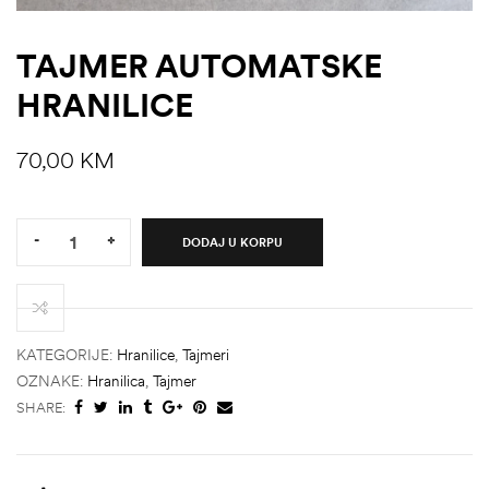
TAJMER AUTOMATSKE
HRANILICE
70,00
KM
Quantity:
-
+
DODAJ U KORPU
KATEGORIJE:
Hranilice
,
Tajmeri
štem
OZNAKE:
Hranilica
,
Tajmer
džbu
SHARE: