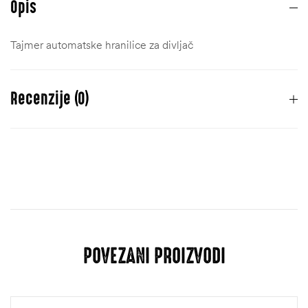
Opis
Tajmer automatske hranilice za divljač
Recenzije (0)
Još nema recenzija.
Morate biti
ulogovani
da biste objavili recenziju.
POVEZANI PROIZVODI
ČI