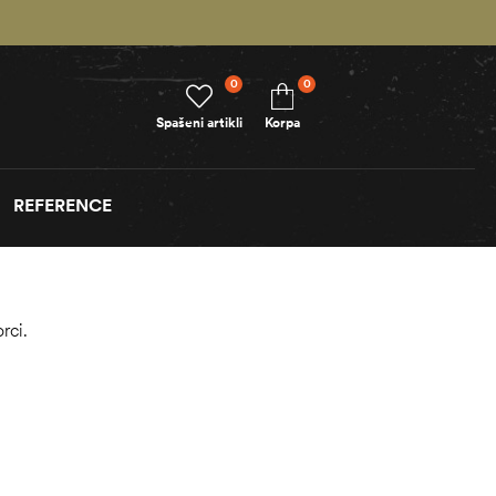
0
0
Spašeni artikli
Korpa
REFERENCE
rci.