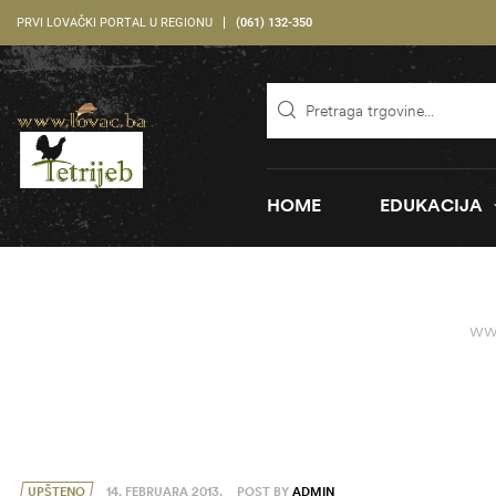
PRVI LOVAČKI PORTAL U REGIONU
(061) 132-350
HOME
EDUKACIJA
ww
UPŠTENO
14. FEBRUARA 2013.
POST BY
ADMIN