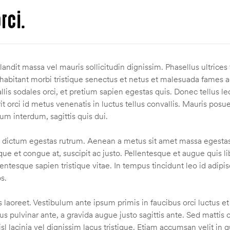
rci.
landit massa vel mauris sollicitudin dignissim. Phasellus ultrice
 habitant morbi tristique senectus et netus et malesuada fames ac
vallis sodales orci, et pretium sapien egestas quis. Donec tellus l
rit orci id metus venenatis in luctus tellus convallis. Mauris posu
um interdum, sagittis quis dui.
m dictum egestas rutrum. Aenean a metus sit amet massa egestas 
 et congue at, suscipit ac justo. Pellentesque et augue quis libe
ellentesque sapien tristique vitae. In tempus tincidunt leo id ad
s.
laoreet. Vestibulum ante ipsum primis in faucibus orci luctus et
sus pulvinar ante, a gravida augue justo sagittis ante. Sed mattis 
l lacinia vel dignissim lacus tristique. Etiam accumsan velit in