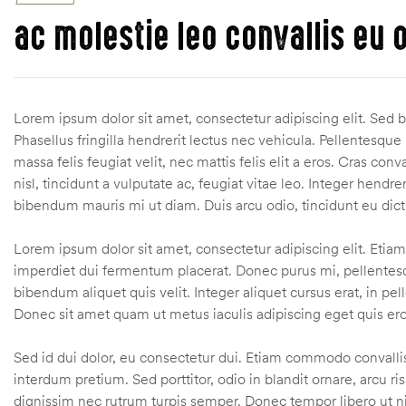
ac molestie leo convallis eu o
Lorem ipsum dolor sit amet, consectetur adipiscing elit. Sed b
Phasellus fringilla hendrerit lectus nec vehicula. Pellentesque
massa felis feugiat velit, nec mattis felis elit a eros. Cras con
nisl, tincidunt a vulputate ac, feugiat vitae leo. Integer hendre
bibendum mauris mi ut diam. Duis arcu odio, tincidunt eu dict
Lorem ipsum dolor sit amet, consectetur adipiscing elit. Etia
imperdiet dui fermentum placerat. Donec purus mi, pellentesque
bibendum aliquet quis velit. Integer aliquet cursus erat, in p
Donec sit amet quam ut metus iaculis adipiscing eget quis ero
Sed id dui dolor, eu consectetur dui. Etiam commodo convallis 
interdum pretium. Sed porttitor, odio in blandit ornare, arcu ri
dignissim nec rutrum turpis semper. Donec tempor libero ut nis