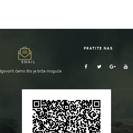
PRATITE NAS
EMAIL
govorit ćemo što je brže moguće