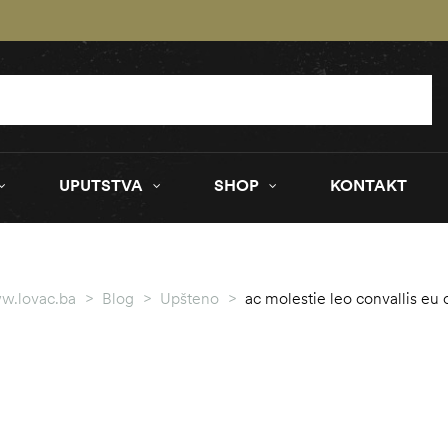
UPUTSTVA
SHOP
KONTAKT
w.lovac.ba
>
Blog
>
Upšteno
>
ac molestie leo convallis eu o