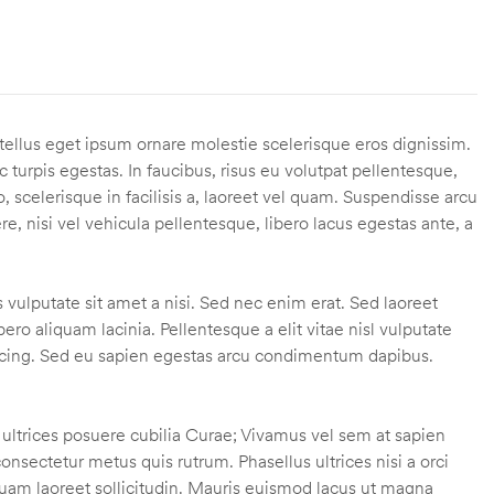
s tellus eget ipsum ornare molestie scelerisque eros dignissim.
 turpis egestas. In faucibus, risus eu volutpat pellentesque,
eo, scelerisque in facilisis a, laoreet vel quam. Suspendisse arcu
ere, nisi vel vehicula pellentesque, libero lacus egestas ante, a
vulputate sit amet a nisi. Sed nec enim erat. Sed laoreet
ro aliquam lacinia. Pellentesque a elit vitae nisl vulputate
ipiscing. Sed eu sapien egestas arcu condimentum dapibus.
 ultrices posuere cubilia Curae; Vivamus vel sem at sapien
consectetur metus quis rutrum. Phasellus ultrices nisi a orci
 quam laoreet sollicitudin. Mauris euismod lacus ut magna