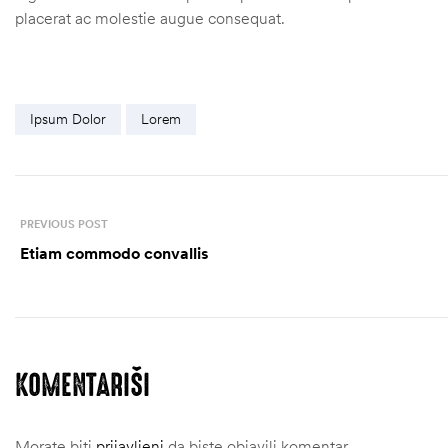
placerat ac molestie augue consequat.
Ipsum Dolor
Lorem
PREVIOUS POST
Etiam commodo convallis
štem
džbu
KOMENTARIŠI
Morate biti
prijavljeni
da biste objavili komentar.