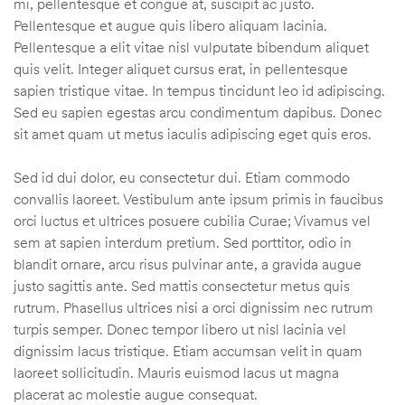
mi, pellentesque et congue at, suscipit ac justo.
Pellentesque et augue quis libero aliquam lacinia.
Pellentesque a elit vitae nisl vulputate bibendum aliquet
quis velit. Integer aliquet cursus erat, in pellentesque
sapien tristique vitae. In tempus tincidunt leo id adipiscing.
Sed eu sapien egestas arcu condimentum dapibus. Donec
sit amet quam ut metus iaculis adipiscing eget quis eros.
Sed id dui dolor, eu consectetur dui. Etiam commodo
convallis laoreet. Vestibulum ante ipsum primis in faucibus
orci luctus et ultrices posuere cubilia Curae; Vivamus vel
sem at sapien interdum pretium. Sed porttitor, odio in
blandit ornare, arcu risus pulvinar ante, a gravida augue
justo sagittis ante. Sed mattis consectetur metus quis
rutrum. Phasellus ultrices nisi a orci dignissim nec rutrum
turpis semper. Donec tempor libero ut nisl lacinia vel
dignissim lacus tristique. Etiam accumsan velit in quam
laoreet sollicitudin. Mauris euismod lacus ut magna
placerat ac molestie augue consequat.