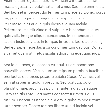
Etiam dictum egestas rutrum. Aenean a metus sit amet
massa egestas vulputate sit amet a nisi. Sed nec enim erat.
Sed laoreet imperdiet dui fermentum placerat. Donec purus
mi, pellentesque et congue at, suscipit ac justo.
Pellentesque et augue quis libero aliquam lacinia.
Pellentesque a elit vitae nisl vulputate bibendum aliquet
quis velit. Integer aliquet cursus erat, in pellentesque
sapien tristique vitae. In tempus tincidunt leo id adipiscing.
Sed eu sapien egestas arcu condimentum dapibus. Donec
sit amet quam ut metus iaculis adipiscing eget quis eros.
Sed id dui dolor, eu consectetur dui. Etiam commodo
convallis laoreet. Vestibulum ante ipsum primis in faucibus
orci luctus et ultrices posuere cubilia Curae; Vivamus vel
štem
sem at sapien interdum pretium. Sed porttitor, odio in
blandit ornare, arcu risus pulvinar ante, a gravida augue
džbu
justo sagittis ante. Sed mattis consectetur metus quis
rutrum. Phasellus ultrices nisi a orci dignissim nec rutrum
turpis semper. Donec tempor libero ut nisl lacinia vel