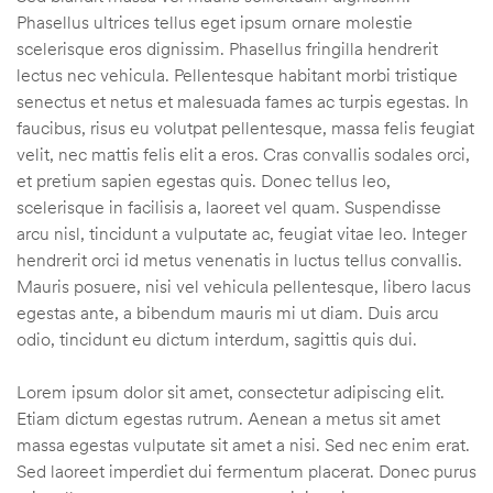
Phasellus ultrices tellus eget ipsum ornare molestie
scelerisque eros dignissim. Phasellus fringilla hendrerit
lectus nec vehicula. Pellentesque habitant morbi tristique
senectus et netus et malesuada fames ac turpis egestas. In
faucibus, risus eu volutpat pellentesque, massa felis feugiat
velit, nec mattis felis elit a eros. Cras convallis sodales orci,
et pretium sapien egestas quis. Donec tellus leo,
scelerisque in facilisis a, laoreet vel quam. Suspendisse
arcu nisl, tincidunt a vulputate ac, feugiat vitae leo. Integer
hendrerit orci id metus venenatis in luctus tellus convallis.
Mauris posuere, nisi vel vehicula pellentesque, libero lacus
egestas ante, a bibendum mauris mi ut diam. Duis arcu
odio, tincidunt eu dictum interdum, sagittis quis dui.
Lorem ipsum dolor sit amet, consectetur adipiscing elit.
Etiam dictum egestas rutrum. Aenean a metus sit amet
massa egestas vulputate sit amet a nisi. Sed nec enim erat.
Sed laoreet imperdiet dui fermentum placerat. Donec purus