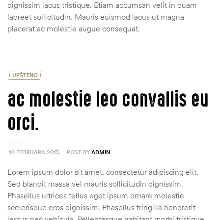
dignissim lacus tristique. Etiam accumsan velit in quam
laoreet sollicitudin. Mauris euismod lacus ut magna
placerat ac molestie augue consequat.
UPŠTENO
ac molestie leo convallis eu
orci.
14. FEBRUARA 2013.
POST BY
ADMIN
Lorem ipsum dolor sit amet, consectetur adipiscing elit.
Sed blandit massa vel mauris sollicitudin dignissim.
ČI
Phasellus ultrices tellus eget ipsum ornare molestie
scelerisque eros dignissim. Phasellus fringilla hendrerit
lectus nec vehicula. Pellentesque habitant morbi tristique