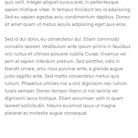
quis velit. Integer aliquet cursus erat, in pellentesque
sapien tristique vitae. In tempus tincidunt leo id adipiscing.
Sed eu sapien egestas arcu condimentum dapibus. Donec
sit amet quam ut metus iaculis adipiscing eget quis eros.
Sed id dui dolor, eu consectetur dui. Etiam commodo
convallis laoreet. Vestibulum ante ipsum primis in faucibus
orci luctus et ultrices posuere cubilia Curae; Vivamus vel
sem at sapien interdum pretium. Sed porttitor, odio in
blandit ornare, arcu risus pulvinar ante, a gravida augue
justo sagittis ante. Sed mattis consectetur metus quis
rutrum. Phasellus ultrices nisi a orci dignissim nec rutrum
turpis semper. Donec tempor libero ut nisl lacinia vel
dignissim lacus tristique. Etiam accumsan velit in quam
laoreet sollicitudin. Mauris euismod lacus ut magna
placerat ac molestie augue consequat.