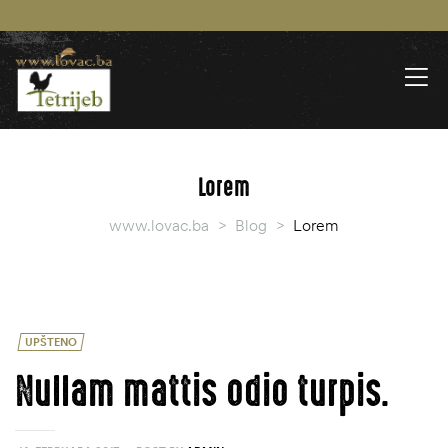
Lorem
www.lovac.ba
>
Blog
>
Lorem
UPŠTENO
Nullam mattis odio turpis.