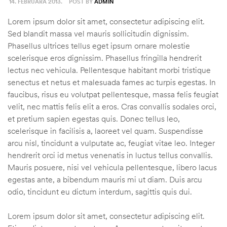
14. FEBRUARA 2013.
POST BY
ADMIN
Lorem ipsum dolor sit amet, consectetur adipiscing elit.
Sed blandit massa vel mauris sollicitudin dignissim.
Phasellus ultrices tellus eget ipsum ornare molestie
scelerisque eros dignissim. Phasellus fringilla hendrerit
lectus nec vehicula. Pellentesque habitant morbi tristique
senectus et netus et malesuada fames ac turpis egestas. In
faucibus, risus eu volutpat pellentesque, massa felis feugiat
velit, nec mattis felis elit a eros. Cras convallis sodales orci,
et pretium sapien egestas quis. Donec tellus leo,
scelerisque in facilisis a, laoreet vel quam. Suspendisse
arcu nisl, tincidunt a vulputate ac, feugiat vitae leo. Integer
hendrerit orci id metus venenatis in luctus tellus convallis.
Mauris posuere, nisi vel vehicula pellentesque, libero lacus
egestas ante, a bibendum mauris mi ut diam. Duis arcu
odio, tincidunt eu dictum interdum, sagittis quis dui.
Lorem ipsum dolor sit amet, consectetur adipiscing elit.