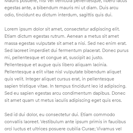
Mauris posuere, nisi vel vehicula pellentesque, libero lacus
egestas ante, a bibendum mauris mi ut diam. Duis arcu
odio, tincidunt eu dictum interdum, sagittis quis dui.
Lorem ipsum dolor sit amet, consectetur adipiscing elit.
Etiam dictum egestas rutrum. Aenean a metus sit amet
massa egestas vulputate sit amet a nisi. Sed nec enim erat.
Sed laoreet imperdiet dui fermentum placerat. Donec purus
mi, pellentesque et congue at, suscipit ac justo.
Pellentesque et augue quis libero aliquam lacinia.
Pellentesque a elit vitae nisl vulputate bibendum aliquet
quis velit. Integer aliquet cursus erat, in pellentesque
sapien tristique vitae. In tempus tincidunt leo id adipiscing.
Sed eu sapien egestas arcu condimentum dapibus. Donec
sit amet quam ut metus iaculis adipiscing eget quis eros.
Sed id dui dolor, eu consectetur dui. Etiam commodo
convallis laoreet. Vestibulum ante ipsum primis in faucibus
orci luctus et ultrices posuere cubilia Curae; Vivamus vel