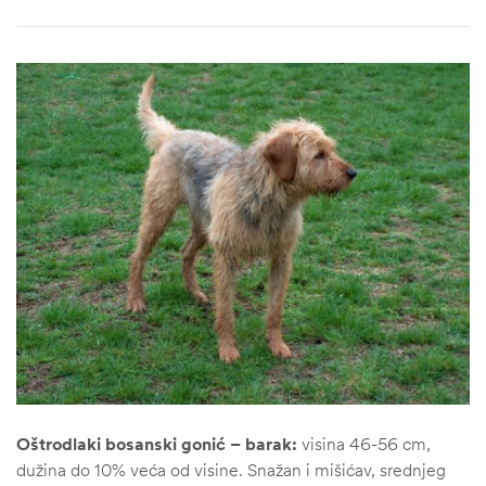
Oštrodlaki bosanski gonić – barak:
visina 46-56 cm,
dužina do 10% veća od visine. Snažan i mišićav, srednjeg