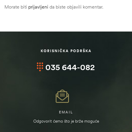
Morate biti
prijavljeni
da biste objavili komentar.
KORISNIČKA PODRŠKA
035 644-082
EMAIL
ČI
Odgovorit ćemo što je brže moguće