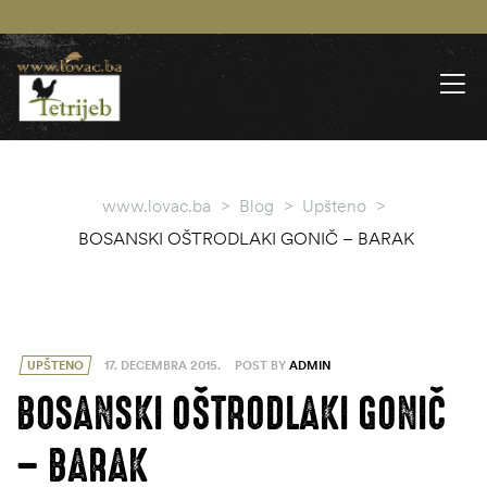
www.lovac.ba
>
Blog
>
Upšteno
>
BOSANSKI OŠTRODLAKI GONIČ – BARAK
UPŠTENO
17. DECEMBRA 2015.
POST BY
ADMIN
BOSANSKI OŠTRODLAKI GONIČ
– BARAK