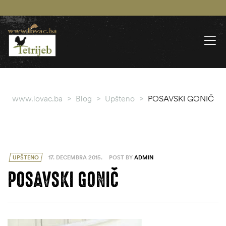
www.lovac.ba
>
Blog
>
Upšteno
>
POSAVSKI GONIČ
UPŠTENO
17. DECEMBRA 2015.
POST BY
ADMIN
POSAVSKI GONIČ