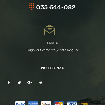
035 644-082
EMAIL
Odgovorit ćemo što je brže moguće
PRATITE NAS
ČI