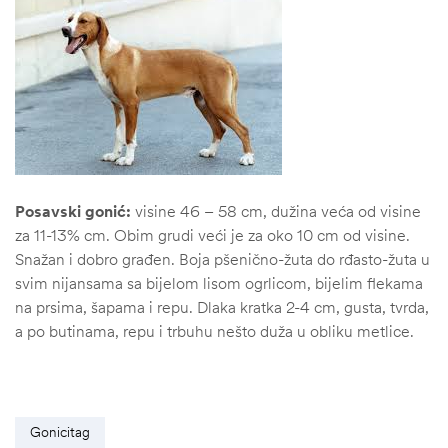
Posavski gonić:
visine 46 – 58 cm, dužina veća od visine
za 11-13% cm. Obim grudi veći je za oko 10 cm od visine.
Snažan i dobro građen. Boja pšenično-žuta do rđasto-žuta u
svim nijansama sa bijelom lisom ogrlicom, bijelim flekama
na prsima, šapama i repu. Dlaka kratka 2-4 cm, gusta, tvrda,
a po butinama, repu i trbuhu nešto duža u obliku metlice.
Gonicitag