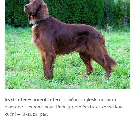
Irski seter – crveni seter:
je sličan engleskom samo
plameno – crvene boje. Radi ljepote često se koristi kao
kućni – luksuzni pas.