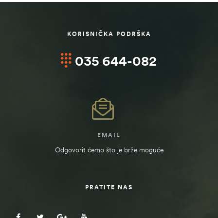
KORISNIČKA PODRŠKA
035 644-082
EMAIL
Odgovorit ćemo što je brže moguće
PRATITE NAS
ČI