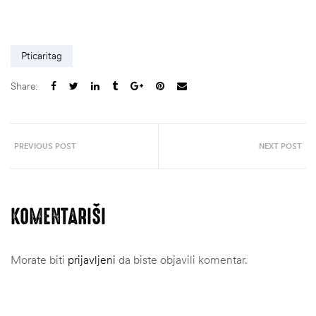
Pticaritag
Share:
PREVIOUS POST
NEXT POST
KOMENTARIŠI
štem
Morate biti
prijavljeni
da biste objavili komentar.
džbu