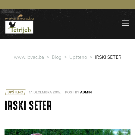
www.lovac.ba
>
Blog
>
Upšteno
>
IRSKI SETER
UPŠTENO
17. DECEMBRA 2015.
POST BY
ADMIN
IRSKI SETER