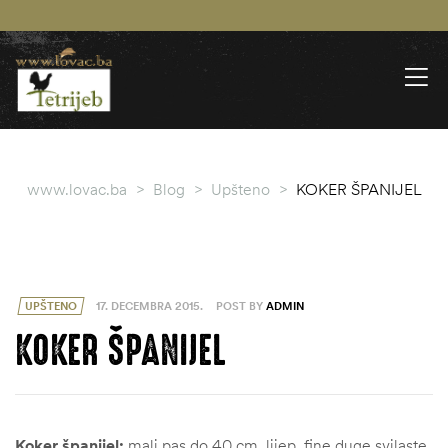
www.lovac.ba
>
Blog
>
Upšteno
>
KOKER ŠPANIJEL
UPŠTENO
17. DECEMBRA 2015.
POST BY
ADMIN
KOKER ŠPANIJEL
Koker španijel:
mali pas do 40 cm, lijep, fine duge svilaste