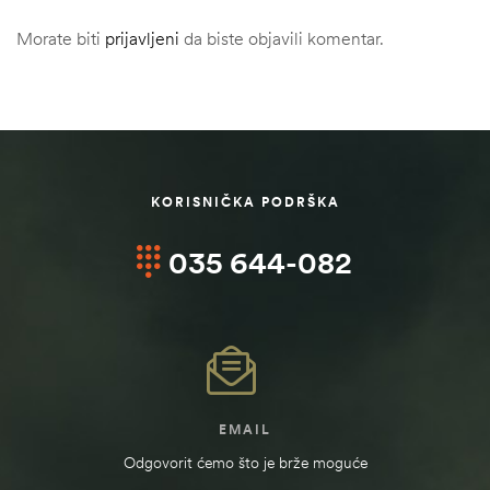
Morate biti
prijavljeni
da biste objavili komentar.
KORISNIČKA PODRŠKA
035 644-082
štem
džbu
EMAIL
Odgovorit ćemo što je brže moguće