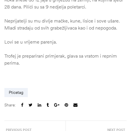
28 dana. Pilići su sa 9 nedjelja poletarci.
Neprijatelji su mu divlje mačke, kune, lisice i sove ušare.
Mladi stradaju od svih grabežljivaca kao i od nepogoda.
Lovi se u vrijeme parenja.
Trofej je preparirani primjerak, glava sa vratom i repnim
perima.
Pticetag
Share:
ČI
PREVIOUS POST
NEXT POST