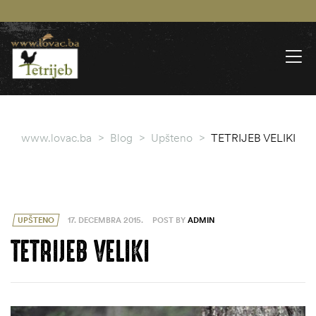
www.lovac.ba
>
Blog
>
Upšteno
>
TETRIJEB VELIKI
UPŠTENO
17. DECEMBRA 2015.
POST BY
ADMIN
TETRIJEB VELIKI