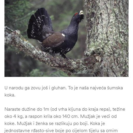
U narodu ga zovu još i gluhan. To je naša najveća šumska
koka.
Naraste dužine do 1m (od vrha kljuna do kraja repa), težine
oko 4 kg, a raspon krila oko 140 cm. Mužjak je veći od
koke. Mužjak i ženka se razlikuju po boji. Koka je
jednostavne rđasto-sive boje po cijelom tijelu sa crnim