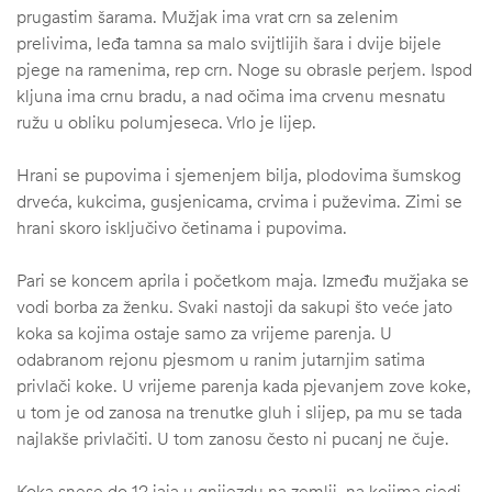
prugastim šarama. Mužjak ima vrat crn sa zelenim
prelivima, leđa tamna sa malo svijtlijih šara i dvije bijele
pjege na ramenima, rep crn. Noge su obrasle perjem. Ispod
kljuna ima crnu bradu, a nad očima ima crvenu mesnatu
ružu u obliku polumjeseca. Vrlo je lijep.
Hrani se pupovima i sjemenjem bilja, plodovima šumskog
drveća, kukcima, gusjenicama, crvima i puževima. Zimi se
hrani skoro isključivo četinama i pupovima.
Pari se koncem aprila i početkom maja. Između mužjaka se
vodi borba za ženku. Svaki nastoji da sakupi što veće jato
koka sa kojima ostaje samo za vrijeme parenja. U
odabranom rejonu pjesmom u ranim jutarnjim satima
štem
privlači koke. U vrijeme parenja kada pjevanjem zove koke,
džbu
u tom je od zanosa na trenutke gluh i slijep, pa mu se tada
najlakše privlačiti. U tom zanosu često ni pucanj ne čuje.
Koka snese do 12 jaja u gnijezdu na zemlji, na kojima sjedi