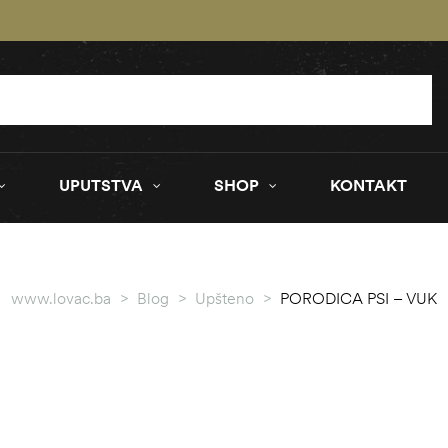
UPUTSTVA
SHOP
KONTAKT
www.lovac.ba
>
Blog
>
Upšteno
>
PORODICA PSI – VUK