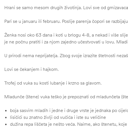
Hrani se samo mesom drugih životinja. Lovi sve od gmizavaca 
Pari se u januaru ili februaru. Poslije parenja čopori se razbi
Ženka nosi oko 63 dana i koti u brlogu 4-8, a nekad i više slij
je ne počnu pratiti i za njom zajedno učestvovati u lovu. Mlad
U prirodi nema neprijatelja. Zbog svoje izrazite štetnosti nezaš
Lovi se čekanjem i hajkom.
Trofej od vuka su kosti lubanje i krzno sa glavom.
Mladunče (štene) vuka teško je prepoznati od mladunčeta (štene
boja sasvim mladih i jedne i druge vrste je jednaka po cijelo
ČI
lisičići su znatno življi od vučića i iste su veličine
dužina repa liščeta je nešto veća. Naime, ako štenetu, ko