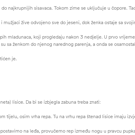
do najkrupnijih sisavaca. Tokom zime se uključuje u čopore. Tad
jaju i mužjaci žive odvojeno sve do jeseni, dok ženka ostaje sa sv
epih mladunaca, koji progledaju nakon 3 nedjelje. U prvo vrijeme 
i su sa ženkom do njenog narednog parenja, a onda se osamostaljuj
tićen je.
ta) lisice. Da bi se izbjegla zabuna treba znati:
m tijelu, osim vrha repa. Tu na vrhu repa štenad lisice imaju izvj
je postavimo na leđa, provučemo rep između nogu u pravcu pupka