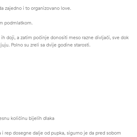
a zajedno i to organizovano love.
ojim podmlatkom.
ih doji, a zatim počinje donositi meso razne divljači, sve dok
u. Polno su zreli sa dvije godine starosti.
esnu količinu bijelih dlaka
 i rep dosegne dalje od pupka, sigurno je da pred sobom