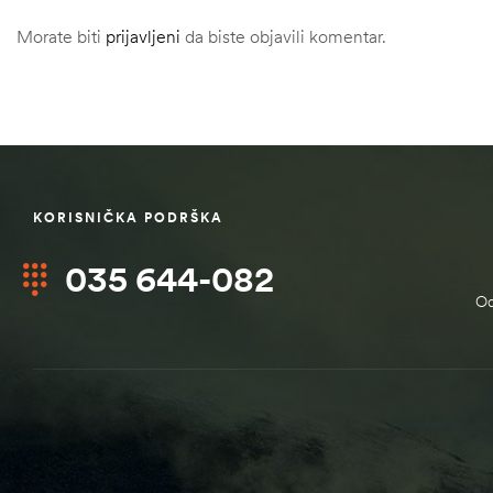
Morate biti
prijavljeni
da biste objavili komentar.
KORISNIČKA PODRŠKA
035 644-082
Od