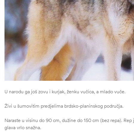
U narodu ga još zovu i kurjak, ženku vučica, a mlado vuče.
štem
Živi u šumovitim predjelima brdsko-planinskog područja.
džbu
Naraste u visinu do 90 cm, dužine do 150 cm (bez repa). Rep j
glava vrlo snažna.