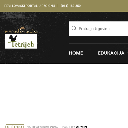
PRVI LOVAČKI PORTAL U REGIONU
(061) 132-350
HOME
EDUKACIJA
UPŠTENO
17. DECEMBRA 2015.
POST BY
ADMIN