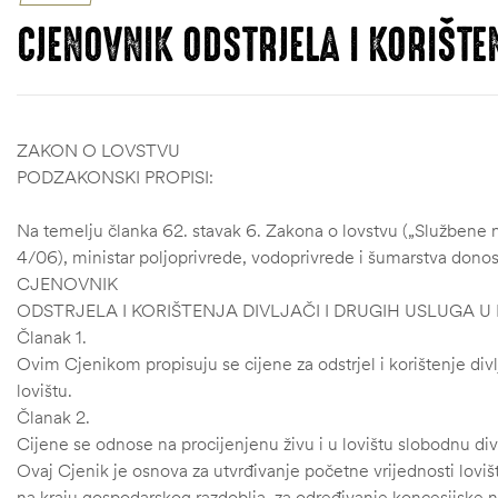
CJENOVNIK ODSTRJELA I KORIŠTEN
ZAKON O LOVSTVU
PODZAKONSKI PROPISI:
Na temelju članka 62. stavak 6. Zakona o lovstvu („Službene n
4/06), ministar poljoprivrede, vodoprivrede i šumarstva donos
CJENOVNIK
ODSTRJELA I KORIŠTENJA DIVLJAČI I DRUGIH USLUGA U
Članak 1.
Ovim Cjenikom propisuju se cijene za odstrjel i korištenje divl
lovištu.
Članak 2.
Cijene se odnose na procijenjenu živu i u lovištu slobodnu div
Ovaj Cjenik je osnova za utvrđivanje početne vrijednosti lovišta
na kraju gospodarskog razdoblja, za određivanje koncesijske na