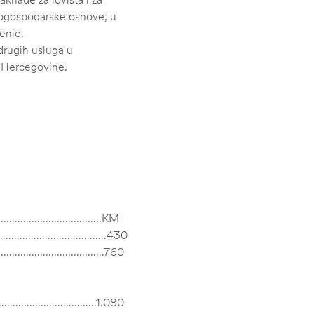
vnogospodarske osnove, u
renje.
 drugih usluga u
i Hercegovine.
………………………………..KM
…………………………………….430
………………………………………760
…………………………………1.080