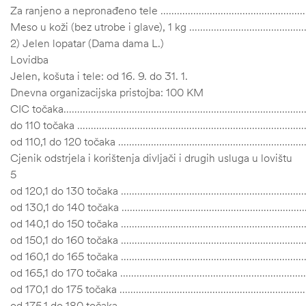
Za ranjeno a nepronađeno tele ………………………………………
Meso u koži (bez utrobe i glave), 1 kg ………………………
2) Jelen lopatar (Dama dama L.)
Lovidba
Jelen, košuta i tele: od 16. 9. do 31. 1.
Dnevna organizacijska pristojba: 100 KM
CIC točaka……………………………………………………………………………
do 110 točaka ……………………………………………………………………
od 110,1 do 120 točaka ………………………………………………………
Cjenik odstrjela i korištenja divljači i drugih usluga u lovištu
5
od 120,1 do 130 točaka ………………………………………………………
od 130,1 do 140 točaka ………………………………………………………
od 140,1 do 150 točaka ……………………………………………………
od 150,1 do 160 točaka ……………………………………………………
od 160,1 do 165 točaka ……………………………………………………
od 165,1 do 170 točaka ……………………………………………………
od 170,1 do 175 točaka ………………………………………………………
od 175,1 do 180 točaka ……………………………………………………