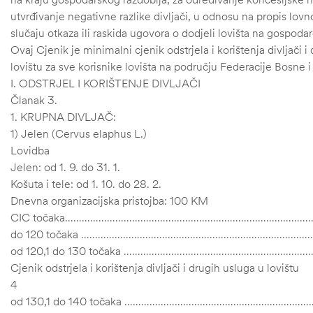
utvrđivanje negativne razlike divljači, u odnosu na propis lo
slučaju otkaza ili raskida ugovora o dodjeli lovišta na gospoda
Ovaj Cjenik je minimalni cjenik odstrjela i korištenja divljači i
lovištu za sve korisnike lovišta na području Federacije Bosne 
I. ODSTRJEL I KORIŠTENJE DIVLJAČI
Članak 3.
1. KRUPNA DIVLJAČ:
1) Jelen (Cervus elaphus L.)
Lovidba
Jelen: od 1. 9. do 31. 1.
Košuta i tele: od 1. 10. do 28. 2.
Dnevna organizacijska pristojba: 100 KM
CIC točaka……………………………………………………………………………
štem
do 120 točaka ……………………………………………………………………
od 120,1 do 130 točaka ……………………………………………………
džbu
Cjenik odstrjela i korištenja divljači i drugih usluga u lovištu
4
od 130,1 do 140 točaka ………………………………………………………