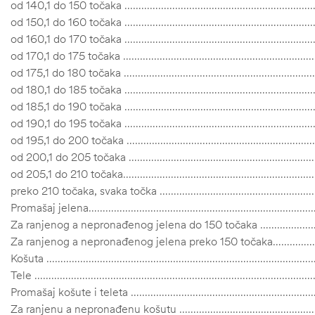
od 140,1 do 150 točaka ………………………………………………………
od 150,1 do 160 točaka ………………………………………………………
od 160,1 do 170 točaka ……………………………………………………
od 170,1 do 175 točaka ……………………………………………………
od 175,1 do 180 točaka ……………………………………………………
od 180,1 do 185 točaka ……………………………………………………
od 185,1 do 190 točaka ……………………………………………………
od 190,1 do 195 točaka ……………………………………………………
od 195,1 do 200 točaka ……………………………………………………
od 200,1 do 205 točaka ……………………………………………………
od 205,1 do 210 točaka………………………………………………………
preko 210 točaka, svaka točka …………………………………………
Promašaj jelena……………………………………………………………………
Za ranjenog a nepronađenog jelena do 150 točaka …
Za ranjenog a nepronađenog jelena preko 150 točaka…
Košuta ……………………………………………………………………………………
Tele ………………………………………………………………………………………
ČI
Promašaj košute i teleta …………………………………………………
Za ranjenu a nepronađenu košutu …………………………………