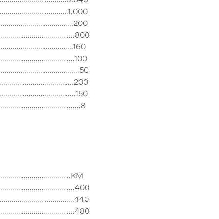
………………………………………1.000
………………………………….200
……………………………………………800
……………………………….160
…………………………………100
………………………………………….50
………………………………………..200
………………………………………..150
…………………………………………………8
………………………………..KM
……………………………………400
……………………………………….440
……………………………………….480