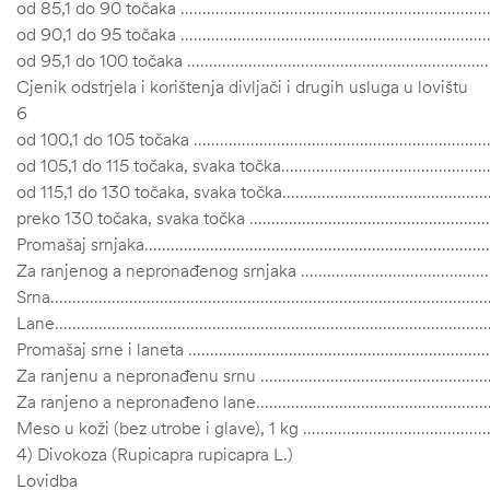
od 85,1 do 90 točaka ………………………………………………………
od 90,1 do 95 točaka ………………………………………………………
od 95,1 do 100 točaka ………………………………………………………
Cjenik odstrjela i korištenja divljači i drugih usluga u lovištu
6
od 100,1 do 105 točaka ……………………………………………………
od 105,1 do 115 točaka, svaka točka………………………………
od 115,1 do 130 točaka, svaka točka…………………………………
preko 130 točaka, svaka točka ………………………………………
Promašaj srnjaka……………………………………………………………………
Za ranjenog a nepronađenog srnjaka …………………………
Srna………………………………………………………………………………………
Lane………………………………………………………………………………………
Promašaj srne i laneta ……………………………………………………
Za ranjenu a nepronađenu srnu ……………………………………
Za ranjeno a nepronađeno lane……………………………………
Meso u koži (bez utrobe i glave), 1 kg …………………………
4) Divokoza (Rupicapra rupicapra L.)
Lovidba