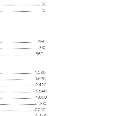
………………………………………..150
…………………………………………………6
………………………………..KM
……………………………………400
………………………………….660
…………………………………1.080
…………………………………1.620
……………………………………2.420
……………………………………3.240
……………………………………4.060
……………………………………5.400
…………………………………7.020
……………………………………8.640