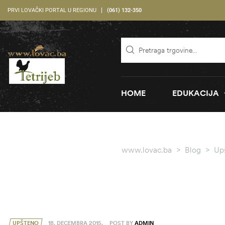
PRVI LOVAČKI PORTAL U REGIONU
(061) 132-350
HOME
EDUKACIJA
www.lovac.ba
>
Blog
>
Up
UPŠTENO
18. DECEMBRA 2015.
POST BY
ADMIN