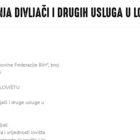
JA DIVLJAČI I DRUGIH USLUGA U L
ovine Federacije BiH“, broj
i
 LOVIŠTU
jači i druge usluge u
ljač.
 i vrijednosti lovišta
knade za lovišta i za