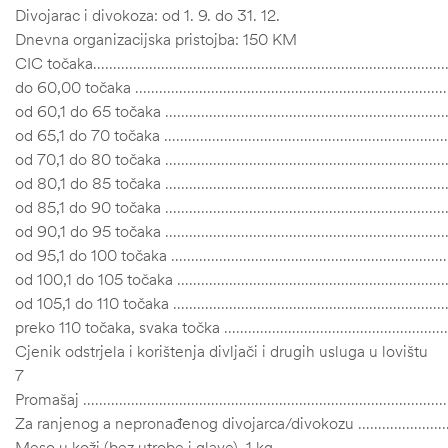
Divojarac i divokoza: od 1. 9. do 31. 12.
Dnevna organizacijska pristojba: 150 KM
CIC točaka……………………………………………………………………………
do 60,00 točaka …………………………………………………………………
od 60,1 do 65 točaka ………………………………………………………
od 65,1 do 70 točaka ………………………………………………………
od 70,1 do 80 točaka ……………………………………………………………
od 80,1 do 85 točaka …………………………………………………………
od 85,1 do 90 točaka …………………………………………………………
od 90,1 do 95 točaka …………………………………………………………
od 95,1 do 100 točaka …………………………………………………………
od 100,1 do 105 točaka ……………………………………………………
od 105,1 do 110 točaka ………………………………………………………
preko 110 točaka, svaka točka …………………………………………
Cjenik odstrjela i korištenja divljači i drugih usluga u lovištu
7
Promašaj ……………………………………………………………………………
Za ranjenog a nepronađenog divojarca/divokozu ………
Meso u koži (bez utrobe i glave), 1 kg …………………………