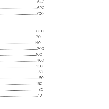
……………………………………….540
……………………………………….620
……………………………………..700
………………………………………800
………………………………………….70
……………………………………..140
…………………………………………200
………………………………..100
……………………………………………400
…………………………………100
………………………………….50
………………………………………….50
…………………………………………150
……………………………………………80
…………………………………………….10