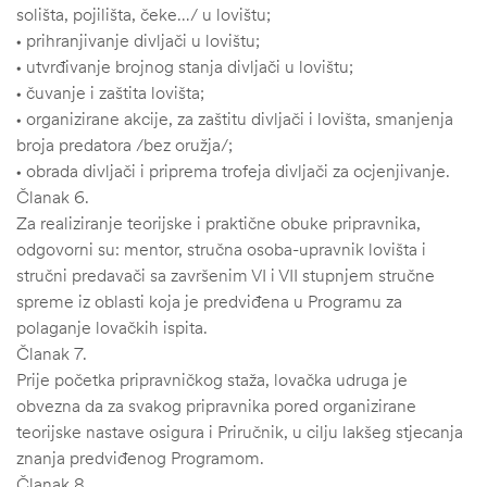
solišta, pojilišta, čeke…/ u lovištu;
• prihranjivanje divljači u lovištu;
• utvrđivanje brojnog stanja divljači u lovištu;
• čuvanje i zaštita lovišta;
• organizirane akcije, za zaštitu divljači i lovišta, smanjenja
broja predatora /bez oružja/;
• obrada divljači i priprema trofeja divljači za ocjenjivanje.
Članak 6.
Za realiziranje teorijske i praktične obuke pripravnika,
odgovorni su: mentor, stručna osoba-upravnik lovišta i
stručni predavači sa završenim VI i VII stupnjem stručne
spreme iz oblasti koja je predviđena u Programu za
polaganje lovačkih ispita.
Članak 7.
Prije početka pripravničkog staža, lovačka udruga je
obvezna da za svakog pripravnika pored organizirane
teorijske nastave osigura i Priručnik, u cilju lakšeg stjecanja
znanja predviđenog Programom.
Članak 8.