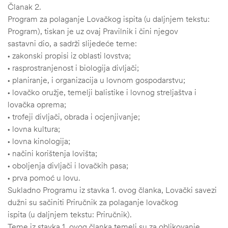
Članak 2.
Program za polaganje Lovačkog ispita (u daljnjem tekstu:
Program), tiskan je uz ovaj Pravilnik i čini njegov
sastavni dio, a sadrži slijedeće teme:
• zakonski propisi iz oblasti lovstva;
• rasprostranjenost i biologija divljači;
• planiranje, i organizacija u lovnom gospodarstvu;
• lovačko oružje, temelji balistike i lovnog streljaštva i
lovačka oprema;
• trofeji divljači, obrada i ocjenjivanje;
• lovna kultura;
• lovna kinologija;
• načini korištenja lovišta;
• oboljenja divljači i lovačkih pasa;
štem
• prva pomoć u lovu.
džbu
Sukladno Programu iz stavka 1. ovog članka, Lovački savezi
dužni su sačiniti Priručnik za polaganje lovačkog
ispita (u daljnjem tekstu: Priručnik).
Teme iz stavka 1. ovog članka temelj su za oblikovanje