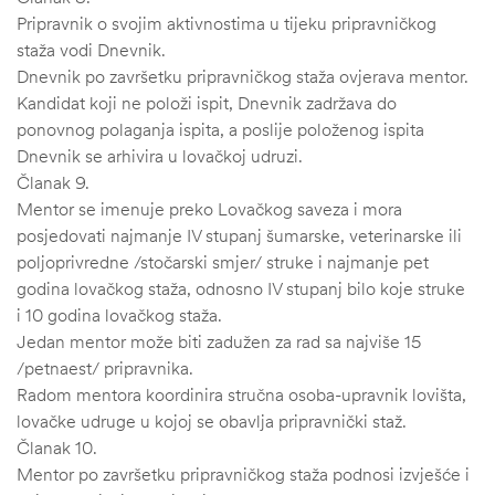
Pripravnik o svojim aktivnostima u tijeku pripravničkog
staža vodi Dnevnik.
Dnevnik po završetku pripravničkog staža ovjerava mentor.
Kandidat koji ne položi ispit, Dnevnik zadržava do
ponovnog polaganja ispita, a poslije položenog ispita
Dnevnik se arhivira u lovačkoj udruzi.
Članak 9.
Mentor se imenuje preko Lovačkog saveza i mora
posjedovati najmanje IV stupanj šumarske, veterinarske ili
poljoprivredne /stočarski smjer/ struke i najmanje pet
godina lovačkog staža, odnosno IV stupanj bilo koje struke
i 10 godina lovačkog staža.
Jedan mentor može biti zadužen za rad sa najviše 15
/petnaest/ pripravnika.
Radom mentora koordinira stručna osoba-upravnik lovišta,
lovačke udruge u kojoj se obavlja pripravnički staž.
Članak 10.
Mentor po završetku pripravničkog staža podnosi izvješće i