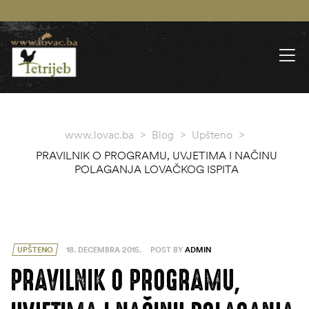
www.lovac.ba
>
Blog
>
Upšteno
>
PRAVILNIK O PROGRAMU, UVJETIMA I NAČINU
POLAGANJA LOVAČKOG ISPITA
UPŠTENO
18. DECEMBRA 2015.
POST BY
ADMIN
PRAVILNIK O PROGRAMU,