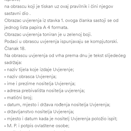
na obrascu koji je tiskan uz ovaj pravilnik i čini njegov
sastavni dio .
Obrazac uvjerenja iz stavka 1. ovoga članka sastoji se od
jednog lista papira A 4 formata.
Obrazac uvjerenja toniran je u zelenoj boji.
Podaci u obrascu uvjerenja ispunjavaju se kompjutorski.
Članak 18.
Na obrascu uvjerenja od vrha prema dnu je tekst slijedećeg
sadržaja:
• naziv tijela koje izdaje Uvjerenje;
• naziv obrasca Uvjerenja;
• ime i prezime nositelja Uvjerenja;
• adresa prebivališta nositelja uvjerenja;
• matični broj;
• datum, mjesto i država rođenja nositelja Uvjerenja;
• državljanstvo nositelja Uvjerenja;
• mjesto i datum kada je nositelj Uvjerenja položio ispit;
• M. P. i potpis ovlaštene osobe;