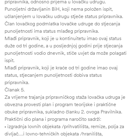
pripravnika, odnosno prijema u lovačku udrugu.
Punoljetni državljanin BiH, koji nema položen ispit,
učlanjenjem u lovačku udrugu stječe status pripravnika.
Član lovačkog podmlatka lovačke udruge do stjecanja
punoljetnosti ima status mlađeg pripravnika.
Mlađi pripravnik, koji je u kontinuitetu imao ovaj status
duže od tri godine, a u posljednjoj godini prije stjecanja
punoljetnosti vodio dnevnik, stiče uvjet da može polagati
ispit.
Mlađi pripravnik, koji je kraće od tri godine imao ovaj
status, stjecanjem punoljetnosti dobiva status
pripravnika.
Članak 5.
Za vrijeme trajanja pripravničkog staža lovačka udruga je
obvezna provesti plan i program teorijske i praktične
obuke pripravnika, sukladno članku 2. ovoga Pravilnika.
Praktični dio plana i programa naročito sadrži:
• izgradnja lovnih objekata /prihvatilišta, remize, polja za
divljač….i lovno-tehničkih objekata /hranilišta,