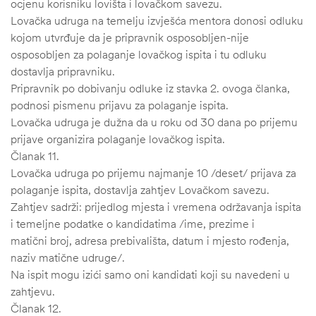
ocjenu korisniku lovišta i lovačkom savezu.
Lovačka udruga na temelju izvješća mentora donosi odluku
kojom utvrđuje da je pripravnik osposobljen-nije
osposobljen za polaganje lovačkog ispita i tu odluku
dostavlja pripravniku.
Pripravnik po dobivanju odluke iz stavka 2. ovoga članka,
podnosi pismenu prijavu za polaganje ispita.
Lovačka udruga je dužna da u roku od 30 dana po prijemu
prijave organizira polaganje lovačkog ispita.
Članak 11.
Lovačka udruga po prijemu najmanje 10 /deset/ prijava za
polaganje ispita, dostavlja zahtjev Lovačkom savezu.
Zahtjev sadrži: prijedlog mjesta i vremena održavanja ispita
i temeljne podatke o kandidatima /ime, prezime i
matični broj, adresa prebivališta, datum i mjesto rođenja,
naziv matične udruge/.
Na ispit mogu izići samo oni kandidati koji su navedeni u
zahtjevu.
Članak 12.