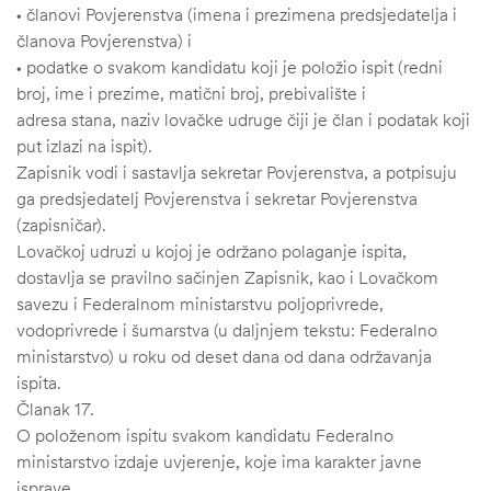
• članovi Povjerenstva (imena i prezimena predsjedatelja i
članova Povjerenstva) i
• podatke o svakom kandidatu koji je položio ispit (redni
broj, ime i prezime, matični broj, prebivalište i
adresa stana, naziv lovačke udruge čiji je član i podatak koji
put izlazi na ispit).
Zapisnik vodi i sastavlja sekretar Povjerenstva, a potpisuju
ga predsjedatelj Povjerenstva i sekretar Povjerenstva
(zapisničar).
Lovačkoj udruzi u kojoj je održano polaganje ispita,
dostavlja se pravilno sačinjen Zapisnik, kao i Lovačkom
savezu i Federalnom ministarstvu poljoprivrede,
vodoprivrede i šumarstva (u daljnjem tekstu: Federalno
ministarstvo) u roku od deset dana od dana održavanja
ispita.
Članak 17.
O položenom ispitu svakom kandidatu Federalno
ministarstvo izdaje uvjerenje, koje ima karakter javne
isprave,