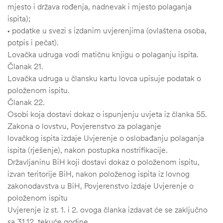
mjesto i država rođenja, nadnevak i mjesto polaganja
ispita);
• podatke u svezi s izdanim uvjerenjima (ovlaštena osoba,
potpis i pečat).
Lovačka udruga vodi matičnu knjigu o polaganju ispita.
Članak 21.
Lovačka udruga u člansku kartu lovca upisuje podatak o
položenom ispitu.
Članak 22.
Osobi koja dostavi dokaz o ispunjenju uvjeta iz članka 55.
Zakona o lovstvu, Povjerenstvo za polaganje
lovačkog ispita izdaje Uvjerenje o oslobađanju polaganja
ispita (rješenje), nakon postupka nostrifikacije.
Državljaninu BiH koji dostavi dokaz o položenom ispitu,
izvan teritorije BiH, nakon položenog ispita iz lovnog
zakonodavstva u BiH, Povjerenstvo izdaje Uvjerenje o
položenom ispitu
Uvjerenje iz st. 1. i 2. ovoga članka izdavat će se zaključno
sa 31.12. tekuće godine.