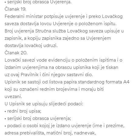
• serijski broj obrasca Uvjerenja.
Članak 19.
Federalni ministar potpisuje uvjerenje i preko Lovačkog
saveza dostavlja lovcu Uvjerenje o položenom ispitu.
Broj uvjerenja Stručna služba Lovačkog saveza upisuje u
zapisnik, a kopiju zapisnika zajedno sa Uvjerenjem
dostavlja lovačkoj udruzi.
Članak 20.
Lovački savezi vode evidenciju o položenim ispitima i o
izdanim uvjerenjima na obrascu upisnika koji je tiskan
uz ovaj Pravilnik i čini njegov sastavni dio.
Upisnik se sastoji od listova papira standardnog formata A4
koji su označeni rednim brojevima i moraju biti
uvezani.
U Upisnik se upisuju slijedeći podaci:
• redni broj upisa;
• serijski broj obrasca uvjerenja;
• podaci o osobi kojoj je izdano uvjerenje (ime i prezime,
adresa prebivališta, matični broj, nadnevak,