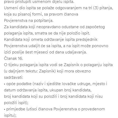
pravo pristupiti usmenom dijelu ispita.
Usmeni dio ispita se polaže odgovaranjem na tri (3) pitanja,
koja su pisanoj formi, sa pravom članova
Povjerenstva na potpitanja.
Za kandidata koji neopravdano odustane od započetog
polaganja ispita, smatra se da nije položio ispit.
Kandidata koji ometa održavanje ispita predsjednik
Povjerenstva udaljit će sa ispita, a na ispit može ponovno
izići poslije šest mjeseci od dana udaljavanja.
Članak 16.
O tijeku polaganja ispita vodi se Zapisnik o polaganju ispita
(u daljnjem tekstu: Zapisnik) koji mora obvezno
sadržavati:
• opće podatke (naziv i sjedište lovačke udruge, mjesto i
datum održavanja ispita, ukupan broj kandidata,
broj kandidata koji su položili i broj kandidata koji nisu
položili ispit);
• primjedbe (utisci članova Povjerenstva o provedenom
ispitu);