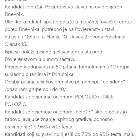
Kandidat je dužan Povjerenstvu staviti na uvid ovjeren
Dnevnik.
Ukoliko kandidat ispit ne polaže u matičnoj lovačkoj udruzi,
pored Dnevnika, potrebno je da Povjerenstvu stavi
na uvid i Odluku iz članka 10. stavak 2. ovoga Pravilnika.
Članak 15.
Ispit se polaže pisano rješavanjem testa pred
Povjerenstvom u punom sastavu.
Pripravnik odgovara na 50 pitanja formuliranih u 10 grupa,
sukladno pitanjima iz Priručnika.
Odabir pitanja vrši Povjerenstvo po principu “neviđeno”
/odabirom grupe od l do 10/.
Kandidat se ocjenjuje ocjenom: POLOŽIO ili NIJE
POLOŽIO.
Kandidat se ocjenjuje ocjenom “položio” ako je pokazao
zadovoljavajuće znanje ispitnog gradiva, odnosno
pravilno riješio 95% i više testa.
Kandidati koji su pravilno riješili od 75% do 95% testa imaju