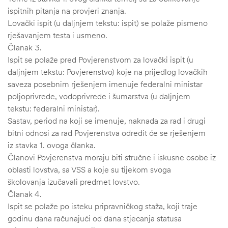
ispitnih pitanja na provjeri znanja.
Lovački ispit (u daljnjem tekstu: ispit) se polaže pismeno
rješavanjem testa i usmeno.
Članak 3.
Ispit se polaže pred Povjerenstvom za lovački ispit (u
daljnjem tekstu: Povjerenstvo) koje na prijedlog lovačkih
saveza posebnim rješenjem imenuje federalni ministar
poljoprivrede, vodoprivrede i šumarstva (u daljnjem
tekstu: federalni ministar).
Sastav, period na koji se imenuje, naknada za rad i drugi
bitni odnosi za rad Povjerenstva odredit će se rješenjem
iz stavka 1. ovoga članka.
Članovi Povjerenstva moraju biti stručne i iskusne osobe iz
oblasti lovstva, sa VSS a koje su tijekom svoga
školovanja izučavali predmet lovstvo.
Članak 4.
ČI
Ispit se polaže po isteku pripravničkog staža, koji traje
godinu dana računajući od dana stjecanja statusa