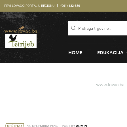
PRVI LOVAČKI PORTAL U REGIONU
(061) 132-350
HOME
EDUKACIJA
www.lovac.ba
UPŠTENO
18. DECEMBRA 2015.
POST BY
ADMIN