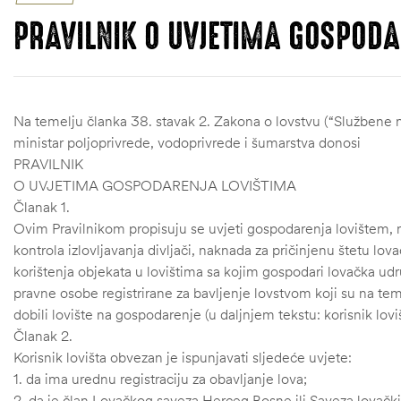
PRAVILNIK O UVJETIMA GOSPODA
Na temelju članka 38. stavak 2. Zakona o lovstvu (“Službene n
ministar poljoprivrede, vodoprivrede i šumarstva donosi
PRAVILNIK
O UVJETIMA GOSPODARENJA LOVIŠTIMA
Članak 1.
Ovim Pravilnikom propisuju se uvjeti gospodarenja lovištem, na
kontrola izlovljavanja divljači, naknada za pričinjenu štetu lova
korištenja objekata u lovištima sa kojim gospodari lovačka ud
pravne osobe registrirane za bavljenje lovstvom koji su na t
dobili lovište na gospodarenje (u daljnjem tekstu: korisnik loviš
Članak 2.
Korisnik lovišta obvezan je ispunjavati sljedeće uvjete:
1. da ima urednu registraciju za obavljanje lova;
2. da je član Lovačkog saveza Herceg Bosne ili Saveza lovački