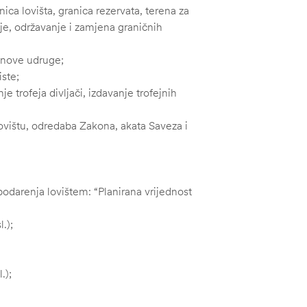
anica lovišta, granica rezervata, terena za
nje, održavanje i zamjena graničnih
članove udruge;
iste;
nje trofeja divljači, izdavanje trofejnih
 lovištu, odredaba Zakona, akata Saveza i
podarenja lovištem: “Planirana vrijednost
.);
.);