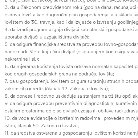
3. da u Zakonom predviđenom roku (godina dana, računajući 
osnovu lovišta kao dugoročni plan gospodarenja, a u skladu 
lovištem do 30. travnja, kao i da izvješće o izvršenju godišnj
4. da izradi program uzgoja divljači kao planski i gospodarski a
uporaba divljači u uzgajalištima divljači;
5. da osigura financijska sredstva za provedbu lovno-gospodarsk
nadoknadu štete koju čini divljač (osiguranjem kod osigurav
nekretnine i sl.);
6. da mjerama korištenja lovišta održava normalan kapacitet po
kod drugih gospodarskih grana na području lovišta;
7. da u gospodarenju lovištem osigura suradnju stručnih osoba z
zakonskih odredbi (članak 42. Zakona o lovstvu);
8. da donese i redovno usklađuje sa stanjem na tržištu opći akt
štem
9. da osigura provedbu preventivnih dijagnostičkih, kurativnih 
ostalim prostorima gdje se divljač uzgaja ili obitava radi zdravs
džbu
10. da vode evidencije o izvršenim radovima i provedenim mje
istim, članak 50. Zakona o lovstvu;
11. da sredstva ostvarena u gospodarenju lovištem koristi namj