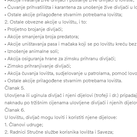
• Čuvanje prihvatilišta i karantena za unošenje žive divljači u l
• Ostale akcije prilagođene stvarnim potrebama lovišta;
2. Ostale obvezne akcije u lovištu, i to:
• Proljetno brojanje divljači;
• Akcije smanjenja broja predatora;
• Akcije uništavanja pasa i mačaka koji se po lovištu kreću bez 
• Iznošenje animalne soli;
• Akcija osiguranja hrane za zimsku prihranu divljači;
• Zimsko prihranjivanje divljači;
• Akcija čuvanja lovišta, sudjelovanje u patrolama, pomoć lovo
• Ostale akcije prilagođene stvarnim potrebama lovišta.
Članak 5.
Ulovljena ili uginula divljač i njeni dijelovi (trofeji i dr.) pripad
naknadu po tržišnim cijenama ulovljene divljači i njenih dijelov
Članak 6.
U lovištu, divljač mogu loviti i koristiti njene dijelove:
1. Članovi udruge;
2. Radnici Stručne službe korisnika lovišta i Saveza;