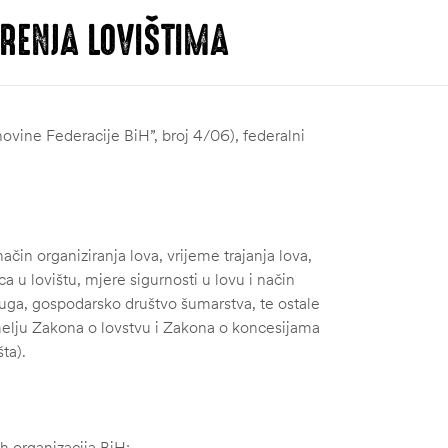
RENJA LOVIŠTIMA
ovine Federacije BiH”, broj 4/06), federalni
čin organiziranja lova, vrijeme trajanja lova,
ca u lovištu, mjere sigurnosti u lovu i način
ruga, gospodarsko društvo šumarstva, te ostale
emelju Zakona o lovstvu i Zakona o koncesijama
ta).
h organizacija BiH;