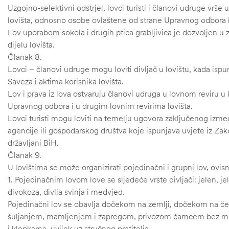
Uzgojno-selektivni odstrjel, lovci turisti i članovi udruge vrše 
lovišta, odnosno osobe ovlaštene od strane Upravnog odbora ko
Lov uporabom sokola i drugih ptica grabljivica je dozvoljen u
dijelu lovišta.
Članak 8.
Lovci – članovi udruge mogu loviti divljač u lovištu, kada is
Saveza i aktima korisnika lovišta.
Lov i prava iz lova ostvaruju članovi udruga u lovnom reviru u
Upravnog odbora i u drugim lovnim revirima lovišta.
Lovci turisti mogu loviti na temelju ugovora zaključenog između
agencije ili gospodarskog društva koje ispunjava uvjete iz Zak
državljani BiH.
Članak 9.
U lovištima se može organizirati pojedinačni i grupni lov, ovisno 
1. Pojedinačnim lovom love se sljedeće vrste divljači: jelen, jel
divokoza, divlja svinja i medvjed.
Pojedinačni lov se obavlja dočekom na zemlji, dočekom na ček
šuljanjem, mamljenjem i zapregom, privozom čamcem bez mo
i klopkama, uvijek uz stručnog pratitelja.