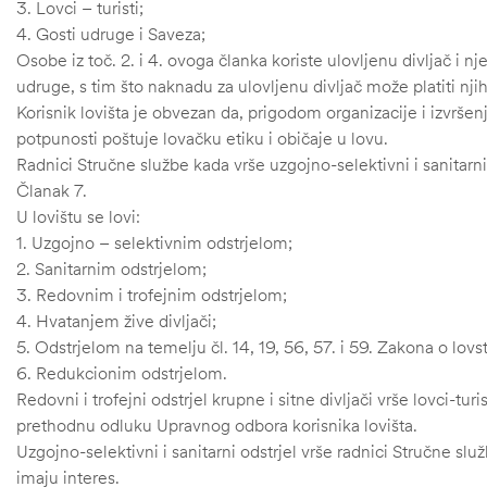
3. Lovci – turisti;
4. Gosti udruge i Saveza;
Osobe iz toč. 2. i 4. ovoga članka koriste ulovljenu divljač i n
udruge, s tim što naknadu za ulovljenu divljač može platiti nji
Korisnik lovišta je obvezan da, prigodom organizacije i izvršenj
potpunosti poštuje lovačku etiku i običaje u lovu.
Radnici Stručne službe kada vrše uzgojno-selektivni i sanitarni
Članak 7.
U lovištu se lovi:
1. Uzgojno – selektivnim odstrjelom;
2. Sanitarnim odstrjelom;
3. Redovnim i trofejnim odstrjelom;
4. Hvatanjem žive divljači;
5. Odstrjelom na temelju čl. 14, 19, 56, 57. i 59. Zakona o lovs
6. Redukcionim odstrjelom.
Redovni i trofejni odstrjel krupne i sitne divljači vrše lovci-turi
prethodnu odluku Upravnog odbora korisnika lovišta.
Uzgojno-selektivni i sanitarni odstrjel vrše radnici Stručne služb
imaju interes.