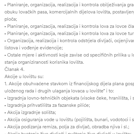
• Planiranje, organizacija, realizacija i kontrola obilježivanja gr
obuku lovačkih pasa, komercijalnih dijelova lovišta, postavlje
ploča;
• Planiranje, organizacija, realizacija i kontrola lova za lovce 
• Planiranje, organizacija, realizacija i kontrola lova za lovce tur
• Organizacija, realizacija i kontrola odstrjela divljači, ocjenjiva
listova i vođenje evidencije;
• Ostale mjere i aktivnosti koje zavise od specifičnih prilika u
stanja organiziranosti korisnika lovišta.
Članak 4.
Akcije u lovištu su:
1. Akcije obuhvaćene stavkom iz financijskog dijela plana gos
uloženog rada i drugih ulaganja lovaca u lovište” i to:
• Izgradnja lovno-tehničkih objekata (visoke čeke, hranilišta, i sl
• Izgradnja prihvatilišta za fazanske piliće;
• Akcija izgradnje solišta;
• Akcija osiguranja vode u lovištu (pojilišta, bunari, vodotoci i sl
• Akcija podizanja remiza, polja za divljač, obradba njiva i sl.;
• Akcija hvatanja žive divljači i puštanje žive divljači u lovište;