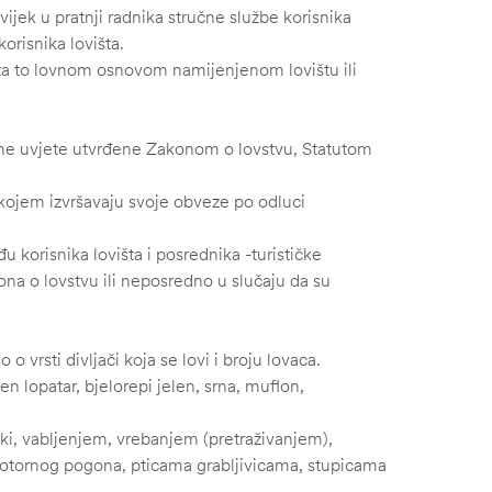
uvijek u pratnji radnika stručne službe korisnika
risnika lovišta.
 za to lovnom osnovom namijenjenom lovištu ili
pune uvjete utvrđene Zakonom o lovstvu, Statutom
 kojem izvršavaju svoje obveze po odluci
 korisnika lovišta i posrednika -turističke
ona o lovstvu ili neposredno u slučaju da su
o vrsti divljači koja se lovi i broju lovaca.
en lopatar, bjelorepi jelen, srna, muflon,
i, vabljenjem, vrebanjem (pretraživanjem),
tornog pogona, pticama grabljivicama, stupicama