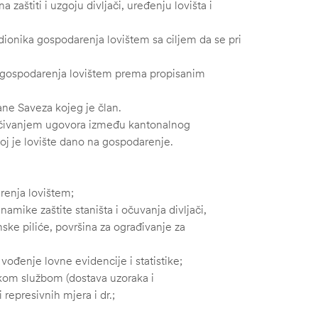
 zaštiti i uzgoju divljači, uređenju lovišta i
ionika gospodarenja lovištem sa ciljem da se pri
va gospodarenja lovištem prema propisanim
rane Saveza kojeg je član.
ljučivanjem ugovora između kantonalnog
oj je lovište dano na gospodarenje.
renja lovištem;
namike zaštite staništa i očuvanja divljači,
anske piliće, površina za ograđivanje za
i vođenje lovne evidencije i statistike;
rskom službom (dostava uzoraka i
 represivnih mjera i dr.;