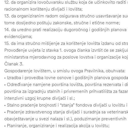
12. da organizira lovočuvarsku službu koja će učinkovito raditi na
racionalnom korištenju divljači i lovišta;
13. da organiziranim radom osigurava stručno usavršavanje sud
tome dosljedno poštuju zakonske, stručne i etične norme;
14. da uredno prati realizaciju dugoročnog i godišnjih plano
evidencijama;
15. da ima stručno mišljenje za korištenje lovišta izdanu od st
Provođenje uvjeta iz stavka 1. ovoga članka izvršit će se zak
ministarstva mjerodavnog za poslove lovstva i organizacije koj
Članak 3.
Gospodarenje lovištem, u smislu ovoga Pravilnika, obuhvata:
• Izradba i provedba lovne osnove i godišnjih planova gospoda
• Određivanje namjene površina lovišta, površina rezervata i di
površina za izgradnju stalnih i privremenih prihvatilišta za faz
intenzivni uzgoj krupne divljači i sl.;
• Stalno praćenje brojnosti i “stanja” fondova divljači u lovištu 
• Praćenje zdravstvenog stanja divljači i suradnja sa veterina
ČI
obavještavanje u svezi nalaza i sl.), poduzimanje preventivnih i
• Planiranje, organiziranje i realizacija akcija u lovištu;