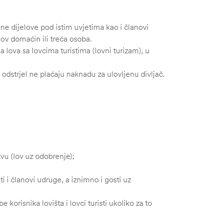
jene dijelove pod istim uvjetima kao i članovi
hov domaćin ili treća osoba.
a lova sa lovcima turistima (lovni turizam), u
 odstrjel ne plaćaju naknadu za ulovljenu divljač.
tvu (lov uz odobrenje);
sti i članovi udruge, a iznimno i gosti uz
e korisnika lovišta i lovci turisti ukoliko za to