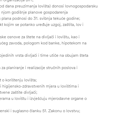
od dana preuzimanja lovišta) donosi lovnogospodarsku
sa njom godišnje planove gospodarenja
eg plana podnosi do 31. svibnja tekuće godine;
kt kojim se potanko uređuje uzgoj, zaštita, lov i
e osnove za štete na divljači i lovištu, kao i
ajućeg zavoda, pologom kod banke, hipotekom na
jedinih vrsta divljači i time utiče na obujam šteta
a planiranje i realizacije stručnih poslova i
 o korištenju lovišta;
i higijensko-zdravstvenih mjera u lovištima i
tvene zaštite divljači;
rama u lovištu i izvješćuju mjerodavne organe o
enski i suglasno članku 51. Zakonu o lovstvu;