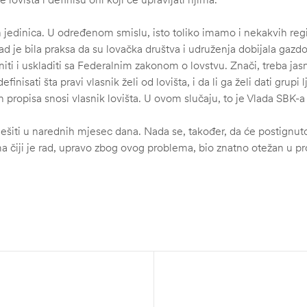
jedinica. U određenom smislu, isto toliko imamo i nekakvih regi
ad je bila praksa da su lovačka društva i udruženja dobijala gazd
ti i uskladiti sa Federalnim zakonom o lovstvu. Znači, treba jasno 
efinisati šta pravi vlasnik želi od lovišta, i da li ga želi dati gru
 propisa snosi vlasnik lovišta. U ovom slučaju, to je Vlada SBK-a 
riješiti u narednih mjesec dana. Nada se, također, da će postignu
 čiji je rad, upravo zbog ovog problema, bio znatno otežan u pro