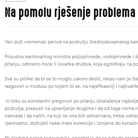
Na pomolu rješenje problema
Već duži vremenski period na području Srednjobosanskog kan
Prisustvo kantonalnog ministra poljoprivrede, vodoprivrede i š
pitanju, odnosno hoće li lovačka društva, koja egzistiraju na p
Sve su prilike da bi se to moglo uskoro desiti, rekao nam je S
razgovori o modusu po kojem bi se, na najefikasniji i najkvalit
-U toku su konstantni pregovori po pitanju iznalaženja najboljeg
područja, prepusti na upravljanje drugima i da od toga nema nik
naknada i da način, na koji će ona biti ostvarivana, treba uskl
vjerovatno, doživjeti neke male korekcije i izmjene do konačn
Po riječima našeg sagovornika, prioritet je da se odrede granice 