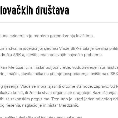
 lovačkih društava
tona evidentan je problem gospodarenja lovištima.
umarstva na jučerašnjoj sjednici Vlade SBK-a bila je idealna prili
odručju SBK-a, riješiti jedan od svojih najvećih problema.
alkan Merdžanić, ministar poljoprivrede, vodoprivrede i šumarstv
etniji način, stavila tačka na pitanje gospodarenja lovištima u SBK
 rješenja. Vlada se mora izjasniti o tome šta hoće, zapravo, od lo
akvu korist, ili želi da stvari organizuje drugačije. Razmišljanja
aditi sa zakonskim propisima. Trenutno je u fazi jedan prijedlog o
og rješenja, naglasio je ministar Merdžanić.
lovišta i definišu oni koji će upravljati njima.