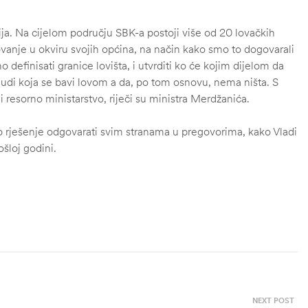
ja. Na cijelom području SBK-a postoji više od 20 lovačkih
ovanje u okviru svojih općina, na način kako smo to dogovarali
definisati granice lovišta, i utvrditi ko će kojim dijelom da
pi ljudi koja se bavi lovom a da, po tom osnovu, nema ništa. S
i resorno ministarstvo, riječi su ministra Merdžanića.
to rješenje odgovarati svim stranama u pregovorima, kako Vladi
šloj godini.
NEXT POST