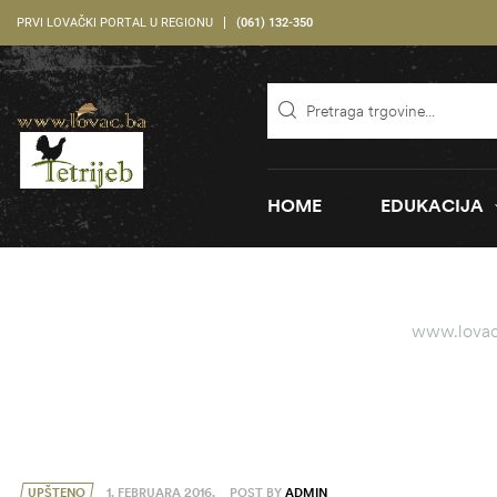
PRVI LOVAČKI PORTAL U REGIONU
(061) 132-350
HOME
EDUKACIJA
www.lovac
UPŠTENO
1. FEBRUARA 2016.
POST BY
ADMIN