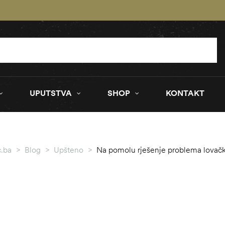
UPUTSTVA
SHOP
KONTAKT
.ba
>
Blog
>
Upšteno
>
Na pomolu rješenje problema lovačk