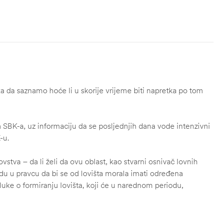
ka da saznamo hoće li u skorije vrijeme biti napretka po tom
a SBK-a, uz informaciju da se posljednjih dana vode intenzivni
-u.
vstva – da li želi da ovu oblast, kao stvarni osnivač lovnih
 idu u pravcu da bi se od lovišta morala imati određena
dluke o formiranju lovišta, koji će u narednom periodu,