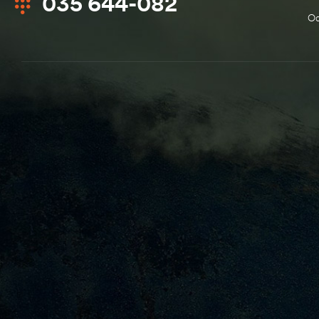
035 644-082
Od