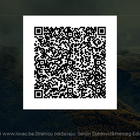
 www.lovac.ba.Stranicu održavaju: Sanjin Djedović&Herceg Edin