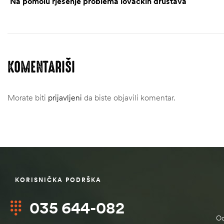
Na pomolu rješenje problema lovačkih društava
KOMENTARIŠI
Morate biti
prijavljeni
da biste objavili komentar.
KORISNIČKA PODRŠKA
ČI
035 644-082
Od