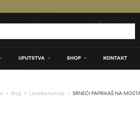
UPUTSTVA
SHOP
KONTAKT
ba
>
Blog
>
Lovačka kuhinja
>
SRNEĆI PAPRIKAŠ NA MOST