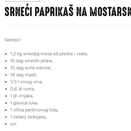
SRNEĆI PAPRIKAŠ NA MOSTARSK
Sastojci:
1,2 kg srnećeg mesa od plećke i vrata,
15 dag srnećih jetara,
10 dag suhe slanine,
14 dag masti,
1/2 l crnog vina,
0,6 dl ruma,
1 dl vinjaka,
1 glavica luka,
1 vitica peršinovog lista,
1 češanj češnjaka,
sol.