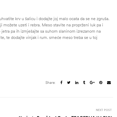
uhvatite krv u šalicu i dodajte joj malo ocata da se ne zgruša.
i možete uzeti i rebra. Meso stavite na proprženi luk pa i
ite jetra pa ih izmješajte sa suhom slaninom izrezanom na
jte, te dodajte vinjak i rum. srneće meso treba se u toj
Share:
NEXT POST