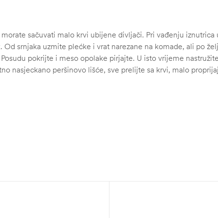
morate sačuvati malo krvi ubijene divljači. Pri vađenju iznutrica 
. Od srnjaka uzmite plećke i vrat narezane na komade, ali po željj
. Posudu pokrijte i meso opolake pirjajte. U isto vrijeme nastruž
no nasjeckano peršinovo lišće, sve prelijte sa krvi, malo proprija