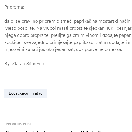
Priprema:
da bi se pravilno pripremio srneći paprikaš na mostarski način, 
Meso posolite. Na vrućoj masti propržite sjeckani luk i češnjak
njega dobro propržite, prelijte ga crnim vinom i dodajte papar
kockice i sve zajedno primješajte paprikašu. Zatim dodajte i sit
mješavini kuhati još oko jedan sat, dok posve ne omekša.
By: Zlatan Sitarević
Lovackakuhinjatag
štem
džbu
PREVIOUS POST