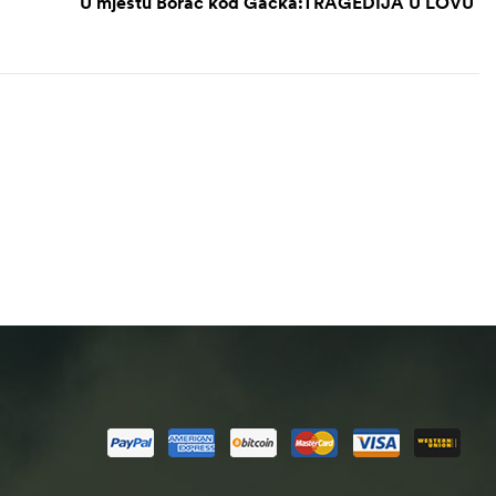
U mjestu Borač kod Gacka:TRAGEDIJA U LOVU