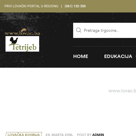
PRVI LOVAČKI PORTAL U REGIONU
(061) 132-350
HOME
EDUKACIJA
www.lovac.
LOVAČKA KUHINJA
24. MARTA 2016.
POST BY
ADMIN