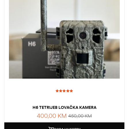
Ocjenjeno
5.00
od 5
H6 TETRIJEB LOVAČKA KAMERA
400,00
KM
450,00
KM