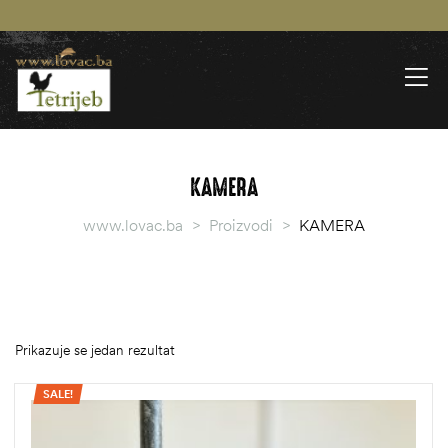
KAMERA
www.lovac.ba
>
Proizvodi
>
KAMERA
Prikazuje se jedan rezultat
SALE!