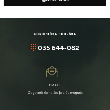
DODAJ U KORPU
KORISNIČKA PODRŠKA
035 644-082
štem
EMAIL
džbu
Odgovorit ćemo što je brže moguće