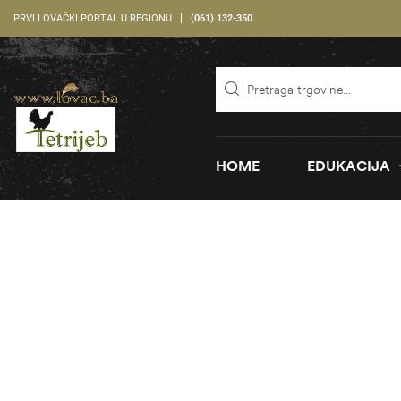
PRVI LOVAČKI PORTAL U REGIONU
(061) 132-350
HOME
EDUKACIJA