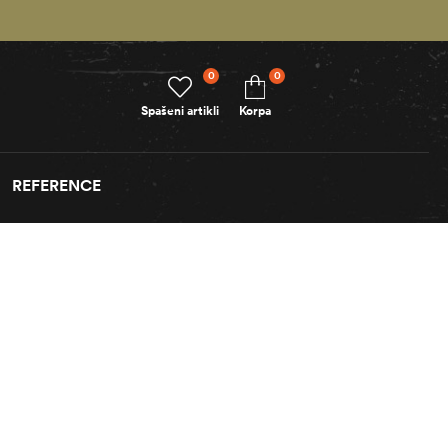
0
0
Spašeni artikli
Korpa
REFERENCE