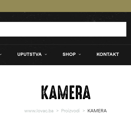
UPUTSTVA
SHOP
KONTAKT
KAMERA
www.lovac.ba
>
Proizvodi
>
KAMERA