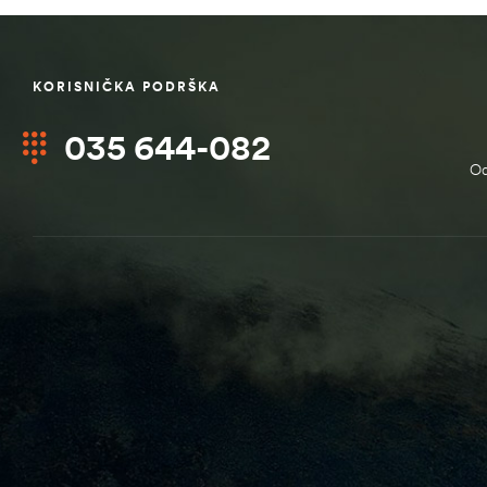
KORISNIČKA PODRŠKA
035 644-082
Od
štem
džbu