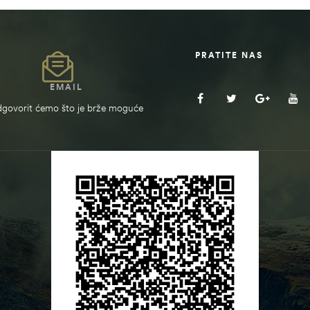
PRATITE NAS
EMAIL
govorit ćemo što je brže moguće