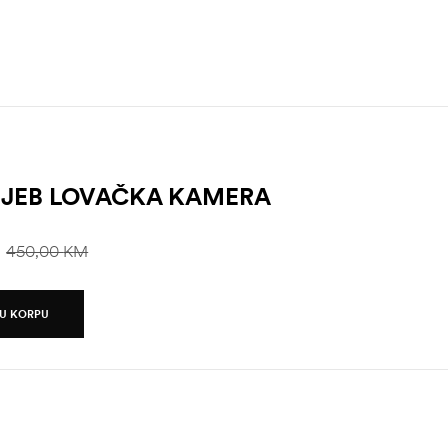
IJEB LOVAČKA KAMERA
M
450,00
KM
U KORPU