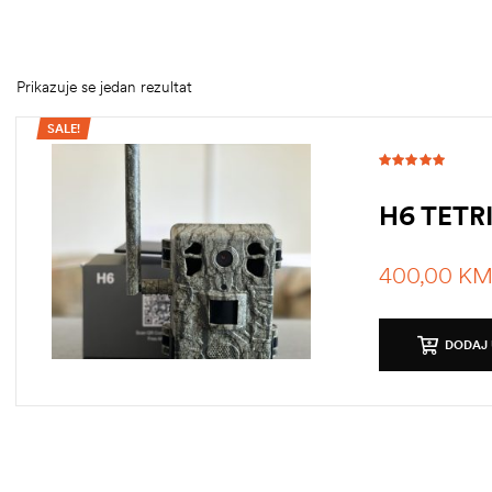
Prikazuje se jedan rezultat
SALE!
Ocjenjeno
5.00
od 5
H6 TETR
400,00
K
DODAJ 