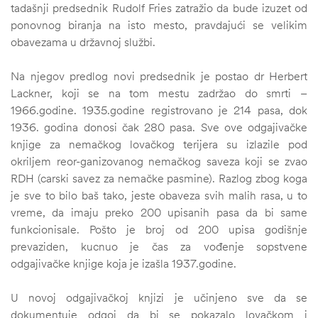
tadašnji predsednik Rudolf Fries zatražio da bude izuzet od
ponovnog biranja na isto mesto, pravdajući se velikim
obavezama u državnoj službi.
Na njegov predlog novi predsednik je postao dr Herbert
Lackner, koji se na tom mestu zadržao do smrti –
1966.godine. 1935.godine registrovano je 214 pasa, dok
1936. godina donosi čak 280 pasa. Sve ove odgajivačke
knjige za nemačkog lovačkog terijera su izlazile pod
okriljem reor-ganizovanog nemačkog saveza koji se zvao
RDH (carski savez za nemačke pasmine). Razlog zbog koga
je sve to bilo baš tako, jeste obaveza svih malih rasa, u to
vreme, da imaju preko 200 upisanih pasa da bi same
funkcionisale. Pošto je broj od 200 upisa godišnje
prevaziden, kucnuo je čas za vođenje sopstvene
odgajivačke knjige koja je izašla 1937.godine.
U novoj odgajivačkoj knjizi je učinjeno sve da se
dokumentuje odgoj da bi se pokazalo lovačkom i