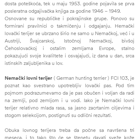
dosta poteškoća, tek u maju 1953. godine pojavila se prva
posleratna odgajivačka knjiga za godine 1946 – 1949.
Osnovane su republičke i pokrajinske grupe. Ponovo su
formirani pravilnici o takmičenju i odgajanju. Hemački
lovački terijer se ubrzano širio ne samo u Nemačkoj, već i u
Austriji, Švajcarskoj, Istočnoj Nemačkoj, bivšoj
Čehoslovaćkoj i ostalim zemljama Evrope, stalno
pokazujući svoje kvaliltete i osvajajući, iz dana u dan, srca
istinskih zaljubljenika u lov.
Nemački lovni terijer
( German hunting terrier ) FCI 103, je
poznat kao svestrano upotrebljiv lovački pas. Pod tim
pojmom podrazumevamo da je pas obučen i voljan da radi
na zemlji, pod zemljom i u vodi. Iako je Nemački lovni
terijer relativno mlada rasa, sa jasno zacrtanim ciljevima i
stogom selekcijom, postignuti su odlični rezultati.
Obuka lovnog terijera treba da počne sa navršena tri
meseca, i to tako što će se štenetu davati sveže kože