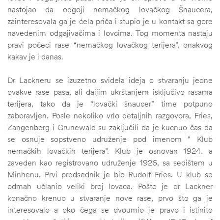
nastojao da odgoji nemačkog lovačkog Šnaucera,
zainteresovala ga je ćela priča i stupio je u kontakt sa gore
navedenim odgajivačima i lovcima. Tog momenta nastaju
pravi počeci rase “nemačkog lovačkog terijera”, onakvog
kakav je i danas.
Dr Lackneru se izuzetno svidela ideja o stvaranju jedne
ovakve rase pasa, ali daijim ukrštanjem isključivo rasama
terijera, tako da je “lovački šnaucer” time potpuno
zaboravljen. Posle nekoliko vrlo detaljnih razgovora, Fries,
Zangenberg i Grunewald su zaključili da je kucnuo čas da
se osnuje sopstveno udruženje pod imenom ” Klub
nemačkih lovačkih terijera”. Klub je osnovan 1924. a
zaveden kao registrovano udruženje 1926, sa sedištem u
Minhenu. Prvi predsednik je bio Rudolf Fries. U klub se
odmah učlanio veliki broj lovaca. Pošto je dr Lackner
konačno krenuo u stvaranje nove rase, prvo što ga je
interesovalo a oko čega se dvoumio je pravo i istinito