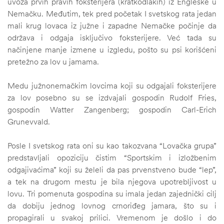
uvoza prvih pravih foksterijera (kratkodlakih) iz Engleske u
Nemačku. Međutim, tek pred početak I svetskog rata jedan
mali krug lovaca iz južne i zapadne Nemačke počinje da
održava i odgaja isključivo foksterijere. Već tada su
načinjene manje izmene u izgledu, pošto su psi korišćeni
pretežno za lov u jamama.
Medu južnonemačkim lovcima koji su odgajali foksterijere
za lov posebno su se izdvajali gospodin Rudolf Fries,
gospodin Watter Zangenberg; gospodin Carl-Erich
Grunevvald.
Posle I svetskog rata oni su kao takozvana “Lovačka grupa”
predstavljali opoziciju čistim “Sportskim i izložbenim
odgajivaćima” koji su želeli da pas prvenstveno bude “lep”,
a tek na drugom mestu je bila njegova upotrebljivost u
lovu. Tri pomenuta gospodina su imala jedan zajednički cilj
da dobiju jednog lovnog crnoriđeg jamara, što su i
propagirali u svakoj prilici. Vremenom je došlo i do