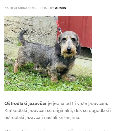
17. DECEMBRA 2015.
POST BY
ADMIN
Oštrodlaki jazavčar
je jedna od tri vrste jazavčara.
Kratkodlaki jazavčari su originalni, dok su dugodlaki i
oštrodlaki jazavčari nastali križanjima.