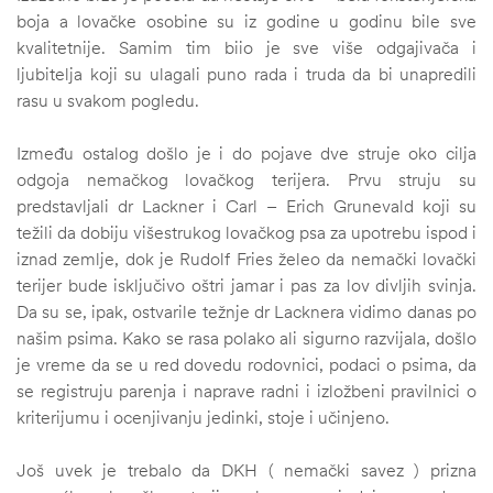
boja a lovačke osobine su iz godine u godinu bile sve
kvalitetnije. Samim tim biio je sve više odgajivača i
ljubitelja koji su ulagali puno rada i truda da bi unapredili
rasu u svakom pogledu.
Između ostalog došlo je i do pojave dve struje oko cilja
odgoja nemačkog lovačkog terijera. Prvu struju su
predstavljali dr Lackner i Carl – Erich Grunevald koji su
težili da dobiju višestrukog lovačkog psa za upotrebu ispod i
iznad zemlje, dok je Rudolf Fries želeo da nemački lovački
terijer bude isključivo oštri jamar i pas za lov divljih svinja.
Da su se, ipak, ostvarile težnje dr Lacknera vidimo danas po
našim psima. Kako se rasa polako ali sigurno razvijala, došlo
je vreme da se u red dovedu rodovnici, podaci o psima, da
se registruju parenja i naprave radni i izložbeni pravilnici o
kriterijumu i ocenjivanju jedinki, stoje i učinjeno.
Još uvek je trebalo da DKH ( nemački savez ) prizna