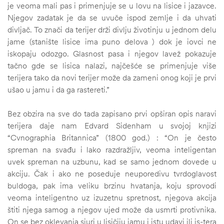
je veoma mali pas i primenjuje se u lovu na lisice i jazavce.
Njegov zadatak je da se uvuče ispod zemlje i da uhvati
divljač. To znači da terijer drži divlju životinju u jednom delu
jame (stanište lisice ima puno delova ) dok je iovci ne
iskopaju odozgo. Glasnost pasa i njegov lavež pokazuje
tačno gde se lisica nalazi, najčešće se primenjuje više
terijera tako da novi terijer može da zameni onog koji je prvi
ušao u jamu i da ga rastereti.”
Bez obzira na sve do tada zapisano prvi opširan opis naravi
terijera daje nam Edvard Sidenham u svojoj knjizi
“Cvnographia Britannica” (1800 god.) : “On je često
spreman na svađu i lako razdražljiv, veoma inteligentan
uvek spreman na uzbunu, kad se samo jednom dovede u
akciju. Čak i ako ne poseduje neuporedivu tvrdoglavost
buldoga, pak ima veliku brzinu hvatanja, koju sprovodi
veoma inteligentno uz izuzetnu spretnost, njegova akcija
štiti njega samog a njegov ujed može da usmrti protivnika.
On se bez oklevanja sjuri u lisičiju jamu i istu udavi ili is-tera