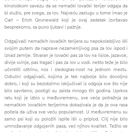
kinološkom savezu da se nemački lovački terijer odgaja da
bi služio, pre svega, za lov. Najveću zaslugu u tome imao je
Carl – Erich Qrunewald koji je ovaj zadatak izvršavao
besprekorno, sa puno ljubavi i pažnje.
Odgajivači nemačkih lovačkih terijera su nepokolebljivo išli
svojim putem da naprave nezamenljivog psa za lov ispod i
iznad zemlje. Stvaran je lovački pas za lov na lisice, jazavce,
divlje svinje, pas tragač i pas za lov u vodi. nešto teže je bilo
učvrstiti oštrinu, nos i sledoglas-nost na jednom mestu.
Odlučni odgajivači, kojima je tek najbolje bilo dovoljno
dobro, i koji su bezobzirno isključivali iz odgoja sve što nije
bilo savršeno, postigli su zaista mnogo tih godina. Uprkos
ratu koji je izbio u međuvremenu, sve veća potražnja za
nemačkim lovačkim terijerima dokazivala je da je ova rasa
počela da uživa sve veću popularnost. U međuvremenu su
samo psi koji su položili ispite išli u priplod. Cilj nije bilo
umnožavanje odgojenih pasa, već njihov kvalitet. Težilo se