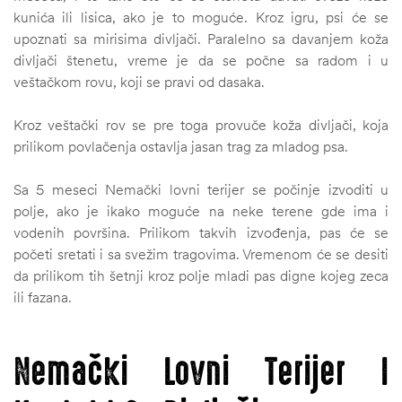
kunića ili lisica, ako je to moguće. Kroz igru, psi će se
upoznati sa mirisima divljači. Paralelno sa davanjem koža
divljači štenetu, vreme je da se počne sa radom i u
veštačkom rovu, koji se pravi od dasaka.
Kroz veštački rov se pre toga provuče koža divljači, koja
prilikom povlačenja ostavlja jasan trag za mladog psa.
Sa 5 meseci Nemački lovni terijer se počinje izvoditi u
polje, ako je ikako moguće na neke terene gde ima i
vodenih površina. Prilikom takvih izvođenja, pas će se
početi sretati i sa svežim tragovima. Vremenom će se desiti
da prilikom tih šetnji kroz polje mladi pas digne kojeg zeca
ili fazana.
Nemački Lovni Terijer I