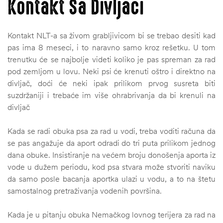
Kontakt Sa Divljači
Kontakt NLT-a sa živom grabljivicom bi se trebao desiti kad
pas ima 8 meseci, i to naravno samo kroz rešetku. U tom
trenutku će se najbolje videti koliko je pas spreman za rad
pod zemljom u lovu. Neki psi će krenuti oštro i direktno na
divljač, doći će neki ipak prilikom prvog susreta biti
suzdržaniji i trebaće im više ohrabrivanja da bi krenuli na
divljač
Kada se radi obuka psa za rad u vodi, treba voditi računa da
se pas angažuje da aport odradi do tri puta prilikom jednog
dana obuke. Insistiranje na većem broju donošenja aporta iz
vode u dužem periodu, kod psa stvara može stvoriti naviku
da samo posle bacanja aportka ulazi u vodu, a to na štetu
samostalnog pretraživanja vodenih površina.
Kada je u pitanju obuka Nemačkog lovnog terijera za rad na