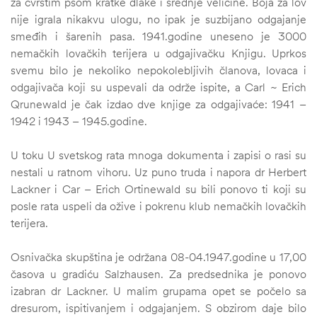
za čvrstim psom kratke dlake i srednje veličine. Boja za lov
nije igrala nikakvu ulogu, no ipak je suzbijano odgajanje
smeđih i šarenih pasa. 1941.godine uneseno je 3000
nemačkih lovačkih terijera u odgajivačku Knjigu. Uprkos
svemu bilo je nekoliko nepokolebljivih članova, lovaca i
odgajivača koji su uspevali da održe ispite, a Carl ~ Erich
Qrunewald je čak izdao dve knjige za odgajivaće: 1941 –
1942 i 1943 – 1945.godine.
U toku U svetskog rata mnoga dokumenta i zapisi o rasi su
nestali u ratnom vihoru. Uz puno truda i napora dr Herbert
Lackner i Car – Erich Ortinewald su bili ponovo ti koji su
posle rata uspeli da ožive i pokrenu klub nemačkih lovačkih
terijera.
Osnivačka skupština je održana 08-04.1947.godine u 17,00
časova u gradiću Salzhausen. Za predsednika je ponovo
izabran dr Lackner. U malim grupama opet se počelo sa
dresurom, ispitivanjem i odgajanjem. S obzirom daje bilo