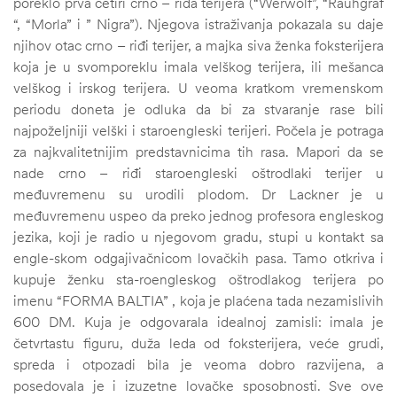
poreklo prva četiri crno – rida terijera (“Werwolf”, “Rauhgraf
“, “Morla” i ” Nigra”). Njegova istraživanja pokazala su daje
njihov otac crno – riđi terijer, a majka siva ženka foksterijera
koja je u svomporeklu imala velškog terijera, ili mešanca
velškog i irskog terijera. U veoma kratkom vremenskom
periodu doneta je odluka da bi za stvaranje rase bili
najpoželjniji velški i staroengleski terijeri. Počela je potraga
za najkvalitetnijim predstavnicima tih rasa. Mapori da se
nade crno – riđi staroengleski oštrodlaki terijer u
međuvremenu su urodili plodom. Dr Lackner je u
međuvremenu uspeo da preko jednog profesora engleskog
jezika, koji je radio u njegovom gradu, stupi u kontakt sa
engle-skom odgajivačnicom lovačkih pasa. Tamo otkriva i
kupuje ženku sta-roengleskog oštrodlakog terijera po
imenu “FORMA BALTIA” , koja je plaćena tada nezamislivih
600 DM. Kuja je odgovarala idealnoj zamisli: imala je
četvrtastu figuru, duža leda od foksterijera, veće grudi,
spreda i otpozadi bila je veoma dobro razvijena, a
posedovala je i izuzetne lovačke sposobnosti. Sve ove