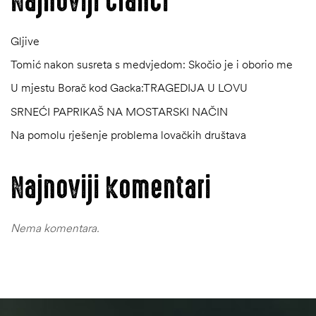
Najnoviji članci
Gljive
Tomić nakon susreta s medvjedom: Skočio je i oborio me
U mjestu Borač kod Gacka:TRAGEDIJA U LOVU
SRNEĆI PAPRIKAŠ NA MOSTARSKI NAČIN
Na pomolu rješenje problema lovačkih društava
Najnoviji komentari
Nema komentara.