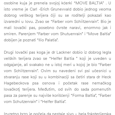
osobine kuja je prenela svojoj kćerki “MOVE BALTIA” . U
isto vreme je Carl -Erich Grunevvald dobio jednog veoma
dobrog velškog terijera čiji su se roditelji pokazali kao
izvaredni u lovu. Zvao se “Farber vom Schiitzenrain”. Bio je
mali lovački pas, posebno čvrste naravi, enormno jak i
smiren. Parenjem “Farber vom Shutuenrain” i “Move Baltia”
dobijen je poznati “Ilio Palatia”.
Drugi lovački pas koga je dr Lackner dobio iz dobrog legla
velških terijera zvao se “Helfer Baltia ” koji je uveden u
odgajanje, ali svakako ne u istoj meri u kojoj je bio “Farber
vom Schiitzenrain”. Ovim su navedeni svi psi učesnici u
stvaranju rase koji su u kombinaciji sa četiri stara dr Heck
Hagebeckova psa osnova i početak rase nemačkog
lovačkotj terijera. Međutim, od svih do sada pomenutih
pasa za parenje su najviše korišćenji “Forma Baltia”, “Farber
vom Schutzenrain” i “Helfer Baltia”.
Izuzetno brzo je počela da nestaje sivo – bela foksterijerska