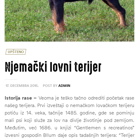
UPŠTENO
Njemački lovni terijer
17. DECEMBRA 2015.
POST BY
ADMIN
Istorija
rase –
Veoma je teško tačno odrediti početak rase
našeg terijera. Prvi izveštaji o nemačkom lovačkom terijeru
potiču iz 14. veka, tačnije 1485. godine, gde se pominju
mali psi koji služe za lov na divlje životinje pod zemljom.
Međutim, već 1686. u knjizi “Gentlemen s recreatinos”
izvesni gospodin Bllum daje opis tadašnjih terijera: “Terijer