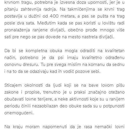
krvnom tragu, potrebna je izvesna doza upornosti, jer je u
pitanju zahtevnija radnja. Na takmičenjima se krvni trag
postavlja u dužini od 400 metara, a pas se pušta na trag
posle dva sata. Međutim kada se pas koristi u lovištu radi
pronalaženja ranjene divljači, obečno prođe mnogo više
sati pre nego se pas dovede na mesto nastrela divljači.
Da bi se kompletna obuka mogla odraditi na kvalitetan
način, potrebno je da psi imaju kvalitetno odrađenu
osnovnu dresuru. Tu pre svega mislim na komanu da sednu
i na to da se odazivaju kad ih vodič pozove sebi.
Sticajem okolnosti da ljudi koji se na bave lovom pišu
zakone i propise, trenutno je u praksi značajno otežano
obučavati lovne terijere, a neke aktivnosti koje su u ranijem
periodu činili nezaobilazan deo obuke sada su u potpunosti
onemogućeni.
Na kraju moram napomenuti da je rasa nemački lovni