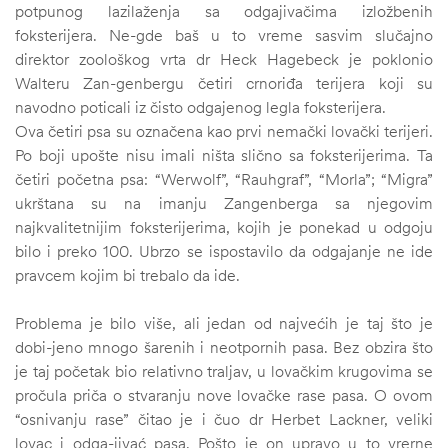
potpunog lazilaženja sa odgajivačima izložbenih
foksterijera. Ne-gde baš u to vreme sasvim slučajno
direktor zoološkog vrta dr Heck Hagebeck je poklonio
Walteru Zan-genbergu četiri crnoriđa terijera koji su
navodno poticali iz čisto odgajenog legla foksterijera.
Ova četiri psa su označena kao prvi nemački lovački terijeri.
Po boji upošte nisu imali ništa slično sa foksterijerima. Ta
četiri početna psa: “Werwolf”, “Rauhgraf”, “Morla”; “Migra”
ukrštana su na imanju Zangenberga sa njegovim
najkvalitetnijim foksterijerima, kojih je ponekad u odgoju
bilo i preko 100. Ubrzo se ispostavilo da odgajanje ne ide
pravcem kojim bi trebalo da ide.
Problema je bilo više, ali jedan od najvećih je taj što je
dobi-jeno mnogo šarenih i neotpornih pasa. Bez obzira što
je taj početak bio relativno traljav, u lovačkim krugovima se
pročula priča o stvaranju nove lovačke rase pasa. O ovom
“osnivanju rase” čitao je i čuo dr Herbet Lackner, veliki
lovac i odga-jivać pasa. Pošto je on upravo u to vrerne