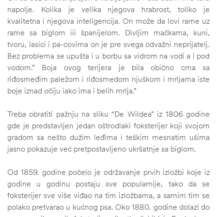
napolje. Kolika je velika njegova hrabrost, toliko je
kvalitetna i njegova inteligencija. On može da lovi rame uz
rame sa biglom iii španijelom. Divljim mačkama, kuni,
tvoru, lasici i pa-covima on je pre svega odvažni neprijatelj.
Bez problema se upušta i u borbu sa vidrom na vodi a i pod
vodom.” Boja ovog terijera je bila obično cma sa
riđosmeđim paležom i riđosmedom njuškom i mrljama iste
boje iznad očiju iako ima i belih mrlja.”
Treba obratiti pažnju na sliku “De Wildea” iz 1806 godine
gde je predstavljen jedan oštrodlaki foksterijer koji svojom
gradom sa nešto dužim leđima i teškim mesnatim ušima
jasno pokazuje već pretpostavljeno ukršatnje sa biglom.
Od 1859. godine počelo je održavanje prvih izložbi koje iz
godine u godinu postaju sve popularnije, tako da se
foksterijer sve više viđao na tim izložbama, a samim tim se
polako pretvarao u kućnog psa. Oko 1880. godine dolazi do