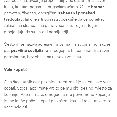
Oštrodlaki jazavčar je prepoznatljiv po dužem mišičavom
tijelu, kratkim nogama i dugačkim ušima. On je
hrabar
,
pametan, živahan, energičan,
zabavan i ponekad
tvrdoglav
. Iako je sitnog rasta, očekujte da će ponekad
zalajati na strance i na puno veće pse. To je zato jer
procjenjuju da su im oni neprijatelji.
Često ih se naziva agresivnim psima i lajavcima, no, ako je
pas
pravilno socijaliziran
i odgojen, bit će prijatelj sa svim
pasminama, bez obzira na njihovu veličinu.
Vole kopati!
Ono što vlasnik ove pasmine treba znati je da oni jako vole
štem
kopati. Stoga, ako imate vrt, to će mu biti idealno mjesto za
kopanje. Ako nemate, omogućite mu povremeno kopanje
džbu
jer će inače početi kopati po vašem kauču i rezultat vam se
neće svidjeti.