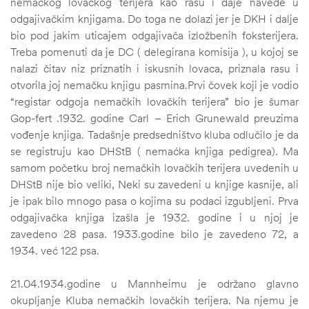
nemaćkog lovačkog terijera kao rasu i daje navede u
odgajivačkim knjigama. Do toga ne dolazi jer je DKH i dalje
bio pod jakim uticajem odgajivača izložbenih foksterijera.
Treba pomenuti da je DC ( delegirana komisija ), u kojoj se
nalazi čitav niz priznatih i iskusnih lovaca, priznala rasu i
otvorila joj nemačku knjigu pasmina.Prvi čovek koji je vodio
“registar odgoja nemačkih lovačkih terijera” bio je šumar
Gop-fert .1932. godine Carl – Erich Grunewald preuzima
vođenje knjiga. Tadašnje predsedništvo kluba odlučilo je da
se registruju kao DHStB ( nemaćka knjiga pedigrea). Ma
samom početku broj nemačkih lovačkih terijera uvedenih u
DHStB nije bio veliki, Neki su zavedeni u knjige kasnije, ali
je ipak bilo mnogo pasa o kojima su podaci izgubljeni. Prva
odgajivačka knjiga izašla je 1932. godine i u njoj je
zavedeno 28 pasa. 1933.godine bilo je zavedeno 72, a
1934. već 122 psa.
21.04.1934.godine u Mannheimu je održano glavno
okupljanje Kluba nemačkih lovačkih terijera. Na njemu je