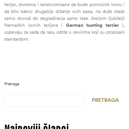
terijer, stvorena i selekcionisana da bude pomoćnik lovcu i
da bilo kakvo drugačije držanje ovih pasa, na duže staze
samo dovodi do degradiranja same rase. Srećom ljubitelji
Nemačkih lovnih terijera (
German hunting terrier
),
uspevaju za sada da rasu održe u okvirima koji su propisani
standardom.
Pretraga
PRETRAGA