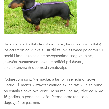
Jazavčar kratkodlaki te ostale vrste (dugodlaki, oštrodlaki)
još od srednjeg vijeka su služili za lov jazavaca po čemu su
dobili i ime. Iako se čine bezopasnima zbog veličine,
jazavčari sustrastveni lovci te odlični psi čuvari,
a karakterizira ih upornost i znatiželja.
Podrijetlom su iz Njemačke, a tamo ih se jedino i zove
Dackel ili Tackel. Jazavčar kratkodlaki ne razlikuje se puno
od ostalih tipova ove vrste. To su mali psi koji žive od 12 do
15 godina, a ponekad i više. Prema tome radi se o
dugovječnoj pasmini.