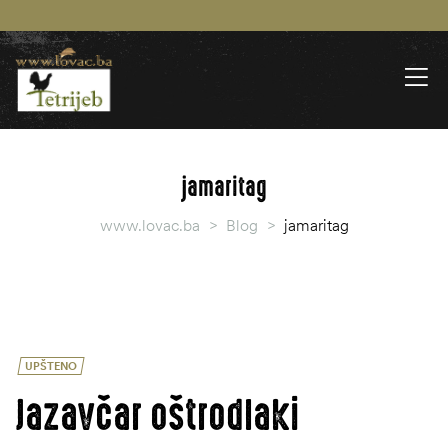
jamaritag
www.lovac.ba
>
Blog
>
jamaritag
UPŠTENO
Jazavčar oštrodlaki