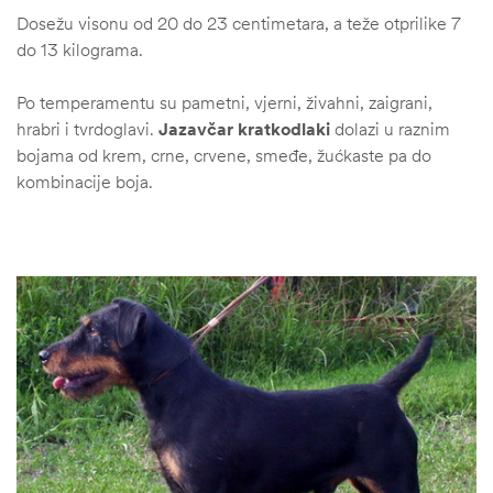
Dosežu visonu od 20 do 23 centimetara, a teže otprilike 7
do 13 kilograma.
Po temperamentu su pametni, vjerni, živahni, zaigrani,
hrabri i tvrdoglavi.
Jazavčar kratkodlaki
dolazi u raznim
bojama od krem, crne, crvene, smeđe, žućkaste pa do
kombinacije boja.