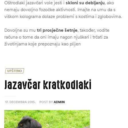
Oštrodlaki jazavčari vole jesti i
skloni su debljanju
, ako
nemaju dovoljno fozočke aktivnosti. Imajte na umu da s
viškom kolograma dolaze problemi s kostima i zglobovima.
Dovoljne su mu
tri prosječne šetnje
, također, vodite
računa o tome da oni imaju nagon njuškari i trčati za
životinjama koje prepoznaju kao plijen
UPŠTENO
Jazavčar kratkodlaki
17. DECEMBRA 2015.
POST BY
ADMIN
ČI