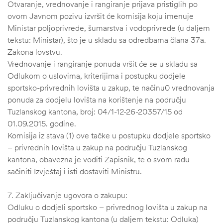
Otvaranje, vrednovanje i rangiranje prijava pristiglih po
ovom Javnom pozivu izvršit će komisija koju imenuje
Ministar poljoprivrede, šumarstva i vodoprivrede (u daljem
tekstu: Ministar), što je u skladu sa odredbama člana 37a.
Zakona lovstvu.
Vrednovanje i rangiranje ponuda vršit će se u skladu sa
Odlukom o uslovima, kriterijima i postupku dodjele
sportsko-privrednih lovišta u zakup, te načinu0 vrednovanja
ponuda za dodjelu lovišta na korištenje na području
Tuzlanskog kantona, broj: 04/1-12-26-20357/15 od
01.09.2015. godine.
Komisija iz stava (1) ove tačke u postupku dodjele sportsko
– privrednih lovišta u zakup na području Tuzlanskog
kantona, obavezna je voditi Zapisnik, te o svom radu
sačiniti Izvještaj i isti dostaviti Ministru.
7. Zaključivanje ugovora o zakupu:
Odluku o dodjeli sportsko – privrednog lovišta u zakup na
području Tuzlanskog kantona (u daljem tekstu: Odluka)