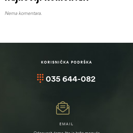
Nema komentara.
KORISNIČKA PODRŠKA
035 644-082
EMAIL
Odgovorit ćemo što je brže moguće