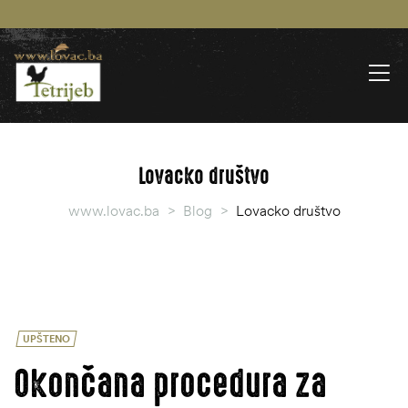
Lovacko društvo
www.lovac.ba
>
Blog
>
Lovacko društvo
UPŠTENO
Okončana procedura za