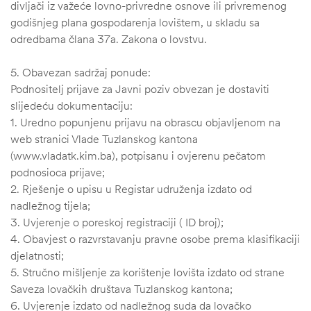
divljači iz važeće lovno-privredne osnove ili privremenog
godišnjeg plana gospodarenja lovištem, u skladu sa
odredbama člana 37a. Zakona o lovstvu.
5. Obavezan sadržaj ponude:
Podnositelj prijave za Javni poziv obvezan je dostaviti
slijedeću dokumentaciju:
1. Uredno popunjenu prijavu na obrascu objavljenom na
web stranici Vlade Tuzlanskog kantona
(www.vladatk.kim.ba), potpisanu i ovjerenu pečatom
podnosioca prijave;
2. Rješenje o upisu u Registar udruženja izdato od
nadležnog tijela;
3. Uvjerenje o poreskoj registraciji ( ID broj);
4. Obavjest o razvrstavanju pravne osobe prema klasifikaciji
djelatnosti;
5. Stručno mišljenje za korištenje lovišta izdato od strane
Saveza lovačkih društava Tuzlanskog kantona;
6. Uvjerenje izdato od nadležnog suda da lovačko