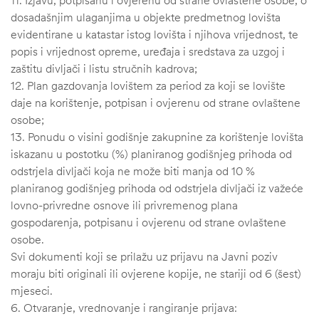
11. Izjavu, potpisanu i ovjerenu od strane ovlaštene osobe, o
dosadašnjim ulaganjima u objekte predmetnog lovišta
evidentirane u katastar istog lovišta i njihova vrijednost, te
popis i vrijednost opreme, uređaja i sredstava za uzgoj i
zaštitu divljači i listu stručnih kadrova;
12. Plan gazdovanja lovištem za period za koji se lovište
daje na korištenje, potpisan i ovjerenu od strane ovlaštene
osobe;
13. Ponudu o visini godišnje zakupnine za korištenje lovišta
iskazanu u postotku (%) planiranog godišnjeg prihoda od
odstrjela divljači koja ne može biti manja od 10 %
planiranog godišnjeg prihoda od odstrjela divljači iz važeće
lovno-privredne osnove ili privremenog plana
gospodarenja, potpisanu i ovjerenu od strane ovlaštene
osobe.
Svi dokumenti koji se prilažu uz prijavu na Javni poziv
moraju biti originali ili ovjerene kopije, ne stariji od 6 (šest)
mjeseci.
6. Otvaranje, vrednovanje i rangiranje prijava: