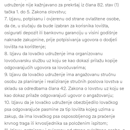
udruženje nije kažnjavano za prekršaj iz člana 82. stav (1)
tačka 1. do 5. Zakona olovstvu;
7. Izjavu, potpisanu i ovjerenu od strane ovlaštene osobe,
da će, u slučaju da bude izabran za korisnika lovišta,
osigurati depozit ili bankovnu garanciju u visini godišnje
naknade zakupnine, prije potpisivanja ugovora o dodjeli
lovišta na korištenje;
8. Izjavu da lovačko udruženje ima organizovanu
lovočuvarsku službu uz koju se kao dokazi prilažu kopije
odgovarajućih ugovora sa lovočuvarima;
9. Izjavu da lovačko udruženje ima angažovanu stručnu
osobu za planiranje i realiziranje stručnih poslova lovstva u
skladu sa odredbama člana 42. Zakona o lovstvu uz koju se
kao dokaz prilaže odgovarajući ugovor o angažovanju;
10. Izjavu da je lovačko udruženje obezbijedilo lovačkog
psa odgovarajuće pasmine za tip lovišta kojeg uzima u
zakup, da ima lovačkog psa osposobljenog za praćenje
krvnog traga ili krvosljednika sa položenim ispitom;