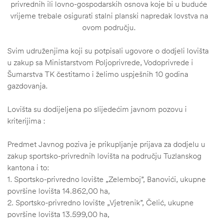
privrednih ili lovno-gospodarskih osnova koje bi u buduće
vrijeme trebale osigurati stalni planski napredak lovstva na
ovom području.
Svim udruženjima koji su potpisali ugovore o dodjeli lovišta
u zakup sa Ministarstvom Poljoprivrede, Vodoprivrede i
Šumarstva TK čestitamo i želimo uspješnih 10 godina
gazdovanja.
Lovišta su dodijeljena po slijedećim javnom pozovu i
kriterijima :
Predmet Javnog poziva je prikupljanje prijava za dodjelu u
zakup sportsko-privrednih lovišta na području Tuzlanskog
štem
kantona i to:
1. Sportsko-privredno lovište „Zelemboj”, Banovići, ukupne
džbu
površine lovišta 14.862,00 ha,
2. Sportsko-privredno lovište „Vjetrenik”, Čelić, ukupne
površine lovišta 13.599,00 ha,