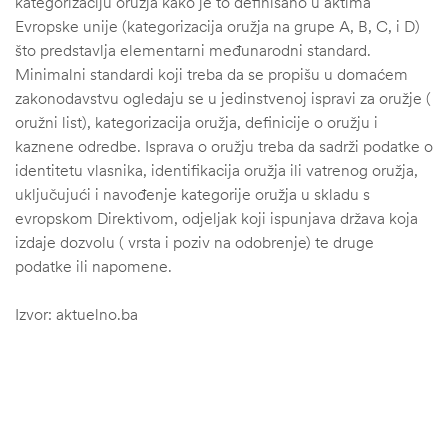
kategorizaciju oružja kako je to definisano u aktima
Evropske unije (kategorizacija oružja na grupe A, B, C, i D)
što predstavlja elementarni međunarodni standard.
Minimalni standardi koji treba da se propišu u domaćem
zakonodavstvu ogledaju se u jedinstvenoj ispravi za oružje (
oružni list), kategorizacija oružja, definicije o oružju i
kaznene odredbe. Isprava o oružju treba da sadrži podatke o
identitetu vlasnika, identifikacija oružja ili vatrenog oružja,
uključujući i navođenje kategorije oružja u skladu s
evropskom Direktivom, odjeljak koji ispunjava država koja
izdaje dozvolu ( vrsta i poziv na odobrenje) te druge
podatke ili napomene.
Izvor: aktuelno.ba
štem
džbu