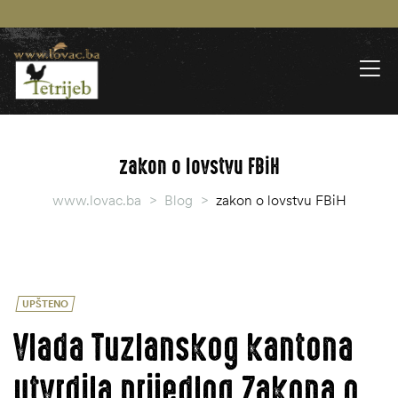
zakon o lovstvu FBiH
www.lovac.ba
>
Blog
>
zakon o lovstvu FBiH
UPŠTENO
Vlada Tuzlanskog kantona
utvrdila prijedlog Zakona o