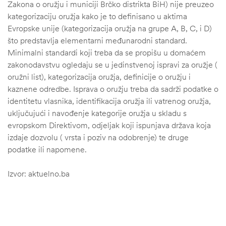
Zakona o oružju i municiji Brčko distrikta BiH) nije preuzeo
kategorizaciju oružja kako je to definisano u aktima
Evropske unije (kategorizacija oružja na grupe A, B, C, i D)
što predstavlja elementarni međunarodni standard.
Minimalni standardi koji treba da se propišu u domaćem
zakonodavstvu ogledaju se u jedinstvenoj ispravi za oružje (
oružni list), kategorizacija oružja, definicije o oružju i
kaznene odredbe. Isprava o oružju treba da sadrži podatke o
identitetu vlasnika, identifikacija oružja ili vatrenog oružja,
uključujući i navođenje kategorije oružja u skladu s
evropskom Direktivom, odjeljak koji ispunjava država koja
izdaje dozvolu ( vrsta i poziv na odobrenje) te druge
podatke ili napomene.
štem
Izvor: aktuelno.ba
džbu