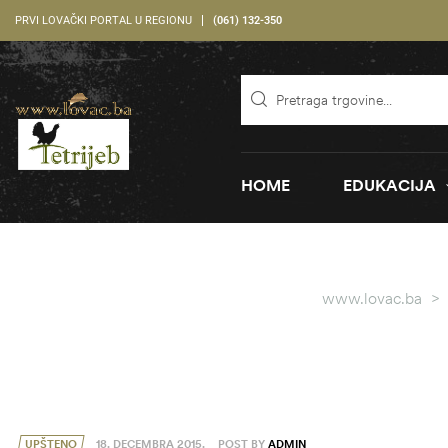
PRVI LOVAČKI PORTAL U REGIONU
(061) 132-350
HOME
EDUKACIJA
www.lovac.ba
>
UPŠTENO
18. DECEMBRA 2015.
POST BY
ADMIN