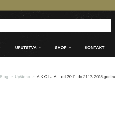
UPUTSTVA
SHOP
KONTAKT
Blog
>
Upšteno
>
A K C I J A – od 20.11. do 21 12. 2015.godi