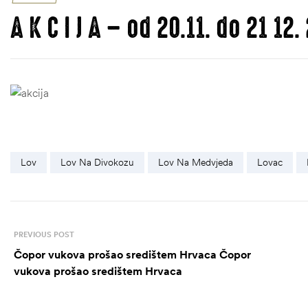
A K C I J A – od 20.11. do 21 1
Lov
Lov Na Divokozu
Lov Na Medvjeda
Lovac
PREVIOUS POST
Čopor vukova prošao središtem Hrvaca Čopor
vukova prošao središtem Hrvaca