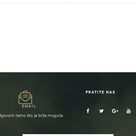
PRATITE NAS
EMAIL
govorit ćemo što je brže moguće