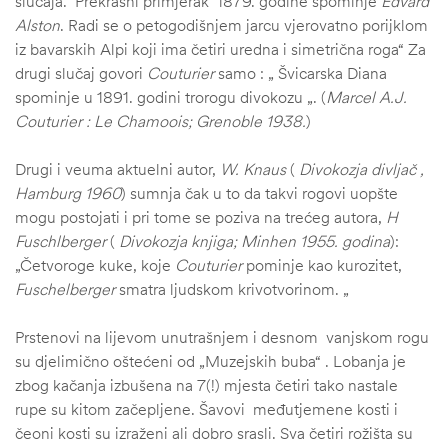
slučaja. Prekrasni primjerak 1879. godine spominje
Edvard
Alston
. Radi se o petogodišnjem jarcu vjerovatno porijklom
iz bavarskih Alpi koji ima četiri uredna i simetrična roga“ Za
drugi slučaj govori
Couturier
samo : „ Švicarska Diana
spominje u 1891. godini trorogu divokozu „. (
Marcel A.J.
Couturier : Le Chamoois; Grenoble 1938.
)
Drugi i veuma aktuelni autor,
W. Knaus
(
Divokozja divljač ,
Hamburg 1960
) sumnja čak u to da takvi rogovi uopšte
mogu postojati i pri tome se poziva na trećeg autora,
H
Fuschlberger
(
Divokozja knjiga; Minhen 1955. godina
):
„Četvoroge kuke, koje
Couturier
pominje kao kurozitet,
Fuschelberger
smatra ljudskom krivotvorinom. „
Prstenovi na lijevom unutrašnjem i desnom vanjskom rogu
su djelimično oštećeni od „Muzejskih buba“ . Lobanja je
zbog kačanja izbušena na 7(!) mjesta četiri tako nastale
rupe su kitom začepljene. Šavovi međutjemene kosti i
čeoni kosti su izraženi ali dobro srasli. Sva četiri rožišta su