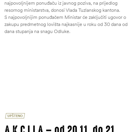
najpovoljnijem ponuđaču iz javnog poziva, na prijedlog
resornog ministarstva, donosi Vlada Tuzlanskog kantona.
S najpovoljnijim ponuđačem Ministar će zaključiti ugovor o
zakupu predmetnog lovišta najkasnije u roku od 30 dana od
dana stupanja na snagu Odluke.
UPŠTENO
A K C I J A – od 20.11. do 21