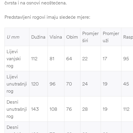
čvrsta i na osnovi neoštećena.
Predstavljeni rogovi imaju sledeće mjere:
Promjer
Promjer
U mm
Dužina
Visina
Obim
Ras
širi
uži
Lijevi
vanjski
112
81
64
22
17
95
rog
Lijevi
unutrašnji
120
96
70
24
19
45
rog
Desni
unutrašnji
143
108
76
28
19
112
rog
Desni