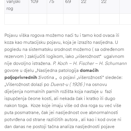
vanjski
109
75
69
22
22
rog
Pojavu viška rogova možemo naći tu i tamo kod ovaca ili
koza kao mutacijsku pojavu, koja je izrazito nasljedna. U
pogledu na sistematsku srodnost možemo ( sa određenom
rezervom ) zaključiti logikom, iako „višerožnost“ ugalvnom
nije dovoljno istražena
. P. Koch – H. Fischer – H. Schumann
govore u djelu „Nasljedna patologija
domaćih
poljoprivrednih
životina „ o pojavi „višerožnosti“ sledeće:
„Višerožnost dolazi po
Duerst-u ( 1926 )
na osnovu
dijeljenja normalnih parnih rožišta koja nastaje u fazi
ispupčenja čeone kosti, ali nekada čak i kratko ili dugo
nakon toga. Koze koje imaju više od dva roga su već više
puta posmatrane, čak jei nasljednost ove abnormalnosti
potvrđena od strane različitih autora , ali kao i kod ovce ni
dan danas ne postoji tačna analiza nasljednosti pojave