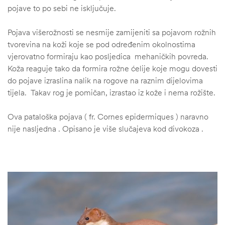
pojave to po sebi ne isključuje.
Pojava višerožnosti se nesmije zamijeniti sa pojavom rožnih
tvorevina na koži koje se pod određenim okolnostima
vjerovatno formiraju kao posljedica mehaničkih povreda.
Koža reaguje tako da formira rožne ćelije koje mogu dovesti
do pojave izraslina nalik na rogove na raznim dijelovima
tijela. Takav rog je pomičan, izrastao iz kože i nema rožište.
Ova pataloška pojava ( fr. Cornes epidermiques ) naravno
nije nasljedna . Opisano je više slučajeva kod divokoza .