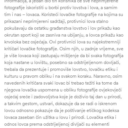
informacija, a jedan dio tih korisnika će sve neprimjerene
fotografije iskoristiti u borbi protiv lovstva i lova, a samim
tim i nas – lovaca. Koristeći lovačke fotografije na kojima su
prikazani neprimjereni sadržaji, protivnici lova stalno
pokušavaju da ostatku građanstva lovstvo i lov prikažu kao
okrutan sport koji se zasniva na ubijanju, a lovca prikažu kao
krvoloka bez osjećaja. Ovi protivnici lova su najekstremniji
kritičari lovačke fotografije. Osim njih, u zadnje vrijeme, sve
je više lovaca koji zastupaju mišljenje da bi svaka fotografija
koja nastane u lovištu, posebno sa odstrijeljenom dovljači,
trebala da prezentuje i promoviše lovstvo, lovačku etiku i
kulturu u pravom obliku i na svakom koraku. Naravno, osim
navedenih kritičara svaki lovac bi trebao težiti ka tome da
njegova lovačka uspomena u obliku fotografije ovjekovječi
osjećaj sreće i zadovoljstva koje je doživio taj dan u prirodi,
a takvim gestom, ustvari, dokazuje da se radi o iskrenom
lovcu odnosno pokazuje da je poštivanje etičkog kodeksa
lovaca zaseban čin užitka u lovu i prirodi. Lovačka etika i
odnos lovca prema odstrijeljenoj divljači su elementi