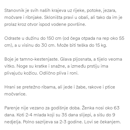
Stanovnik je svih naših krajeva uz rijeke, potoke, jezara,
močvare i ribnjake. Skloništa pravi u obali, ali tako da im je
prolaz kroz otvor ispod vodene površine.
Odraste u dužinu do 150 cm (od čega otpada na rep oko 55
cm), a u visinu do 30 cm. Može biti teška do 15 kg.
Boje je tamno-kestenjaste. Glava pljosnata, a tijelo veoma
vitko. Noge su kratke i snažne, a između prstiju ima
plivajuću kožicu. Odlično pliva i roni.
Hrani se pretežno ribama, ali jede i žabe, rakove i ptice
močvarice.
Parenje nije vezano za godišnje doba. Ženka nosi oko 63
dana. Koti 2-4 mlada koji su 35 dana slijepi, a sišu do 9
nedjelja. Polno sazrijeva sa 2-3 godine. Lovi se čekanjem.