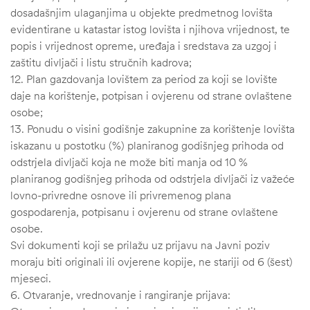
dosadašnjim ulaganjima u objekte predmetnog lovišta
evidentirane u katastar istog lovišta i njihova vrijednost, te
popis i vrijednost opreme, uređaja i sredstava za uzgoj i
zaštitu divljači i listu stručnih kadrova;
12. Plan gazdovanja lovištem za period za koji se lovište
daje na korištenje, potpisan i ovjerenu od strane ovlaštene
osobe;
13. Ponudu o visini godišnje zakupnine za korištenje lovišta
iskazanu u postotku (%) planiranog godišnjeg prihoda od
odstrjela divljači koja ne može biti manja od 10 %
planiranog godišnjeg prihoda od odstrjela divljači iz važeće
lovno-privredne osnove ili privremenog plana
gospodarenja, potpisanu i ovjerenu od strane ovlaštene
osobe.
Svi dokumenti koji se prilažu uz prijavu na Javni poziv
moraju biti originali ili ovjerene kopije, ne stariji od 6 (šest)
mjeseci.
6. Otvaranje, vrednovanje i rangiranje prijava: