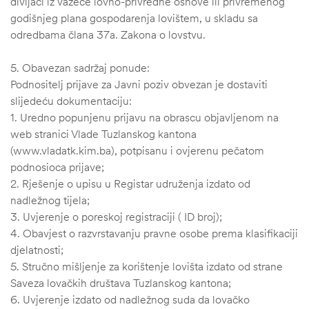
divljači iz važeće lovno-privredne osnove ili privremenog
godišnjeg plana gospodarenja lovištem, u skladu sa
odredbama člana 37a. Zakona o lovstvu.
5. Obavezan sadržaj ponude:
Podnositelj prijave za Javni poziv obvezan je dostaviti
slijedeću dokumentaciju:
1. Uredno popunjenu prijavu na obrascu objavljenom na
web stranici Vlade Tuzlanskog kantona
(www.vladatk.kim.ba), potpisanu i ovjerenu pečatom
podnosioca prijave;
2. Rješenje o upisu u Registar udruženja izdato od
nadležnog tijela;
3. Uvjerenje o poreskoj registraciji ( ID broj);
4. Obavjest o razvrstavanju pravne osobe prema klasifikaciji
djelatnosti;
5. Stručno mišljenje za korištenje lovišta izdato od strane
Saveza lovačkih društava Tuzlanskog kantona;
6. Uvjerenje izdato od nadležnog suda da lovačko