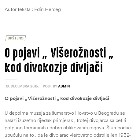
Autor teksta : Edin Herceg
UPŠTENO
O pojavi „ Višerožnosti „
kod divokozje divljači
18. DECEMBRA 2015.
POST BY
ADMIN
O pojavi „ Višerožnosti „ kod divokozje divljači
U depoima muzeja za šumarstvo i lovstvo u Beogradu se
nalazi izuzetno rijedak primjerak , trofej divojarca sa četiri
potpuno formiranih i dobro oblikovanih rogova. Šturi podaci
upućuju na to , da je divojarac vjerovatno odstrijeljen 1932-