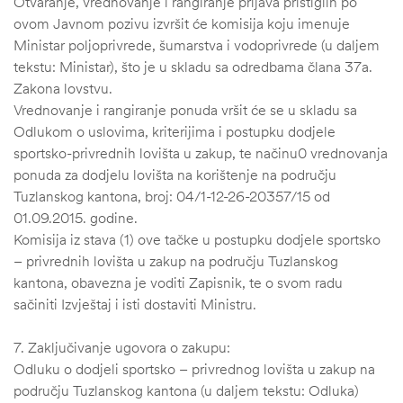
Otvaranje, vrednovanje i rangiranje prijava pristiglih po
ovom Javnom pozivu izvršit će komisija koju imenuje
Ministar poljoprivrede, šumarstva i vodoprivrede (u daljem
tekstu: Ministar), što je u skladu sa odredbama člana 37a.
Zakona lovstvu.
Vrednovanje i rangiranje ponuda vršit će se u skladu sa
Odlukom o uslovima, kriterijima i postupku dodjele
sportsko-privrednih lovišta u zakup, te načinu0 vrednovanja
ponuda za dodjelu lovišta na korištenje na području
Tuzlanskog kantona, broj: 04/1-12-26-20357/15 od
01.09.2015. godine.
Komisija iz stava (1) ove tačke u postupku dodjele sportsko
– privrednih lovišta u zakup na području Tuzlanskog
kantona, obavezna je voditi Zapisnik, te o svom radu
sačiniti Izvještaj i isti dostaviti Ministru.
7. Zaključivanje ugovora o zakupu:
Odluku o dodjeli sportsko – privrednog lovišta u zakup na
području Tuzlanskog kantona (u daljem tekstu: Odluka)