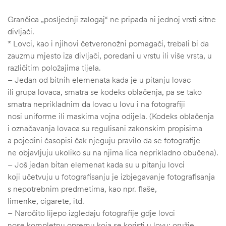
Grančica „posljednji zalogaj“ ne pripada ni jednoj vrsti sitne
divljači.
* Lovci, kao i njihovi četveronožni pomagači, trebali bi da
zauzmu mjesto iza divljači, poredani u vrstu ili više vrsta, u
različitim položajima tijela.
– Jedan od bitnih elemenata kada je u pitanju lovac
ili grupa lovaca, smatra se kodeks oblačenja, pa se tako
smatra neprikladnim da lovac u lovu i na fotografiji
nosi uniforme ili maskirna vojna odijela. (Kodeks oblačenja
i označavanja lovaca su regulisani zakonskim propisima
a pojedini časopisi čak njeguju pravilo da se fotografije
ne objavljuju ukoliko su na njima lica neprikladno obučena).
– Još jedan bitan elemenat kada su u pitanju lovci
koji učetvuju u fotografisanju je izbjegavanje fotografisanja
s nepotrebnim predmetima, kao npr. flaše,
limenke, cigarete, itd.
– Naročito lijepo izgledaju fotografije gdje lovci
nose kompletnu opremu koja se koristi u lovu: oružje,