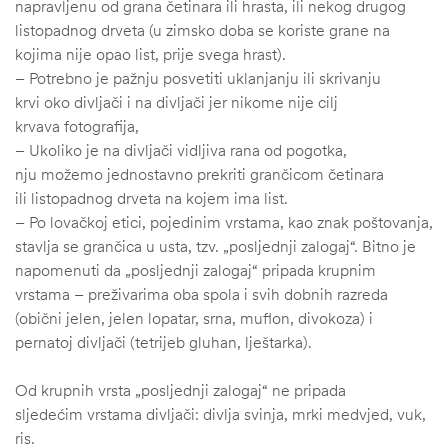
napravljenu od grana četinara ili hrasta, ili nekog drugog
listopadnog drveta (u zimsko doba se koriste grane na
kojima nije opao list, prije svega hrast).
– Potrebno je pažnju posvetiti uklanjanju ili skrivanju
krvi oko divljači i na divljači jer nikome nije cilj
krvava fotografija,
– Ukoliko je na divljači vidljiva rana od pogotka,
nju možemo jednostavno prekriti grančicom četinara
ili listopadnog drveta na kojem ima list.
– Po lovačkoj etici, pojedinim vrstama, kao znak poštovanja,
stavlja se grančica u usta, tzv. „posljednji zalogaj“. Bitno je
napomenuti da „posljednji zalogaj“ pripada krupnim
vrstama – preživarima oba spola i svih dobnih razreda
(obični jelen, jelen lopatar, srna, muflon, divokoza) i
pernatoj divljači (tetrijeb gluhan, lještarka).
Od krupnih vrsta „posljednji zalogaj“ ne pripada
sljedećim vrstama divljači: divlja svinja, mrki medvjed, vuk,
ris.