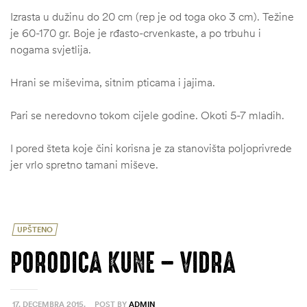
Izrasta u dužinu do 20 cm (rep je od toga oko 3 cm). Težine
je 60-170 gr. Boje je rđasto-crvenkaste, a po trbuhu i
nogama svjetlija.
Hrani se miševima, sitnim pticama i jajima.
Pari se neredovno tokom cijele godine. Okoti 5-7 mladih.
I pored šteta koje čini korisna je za stanovišta poljoprivrede
jer vrlo spretno tamani miševe.
UPŠTENO
PORODICA KUNE – VIDRA
17. DECEMBRA 2015.
POST BY
ADMIN