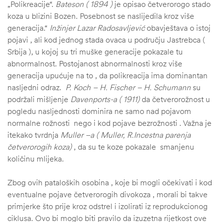
„Polikreacije“.
Bateson ( 1894 )
je opisao četverorogo stado
koza u blizini Bozen. Posebnost se naslijedila kroz više
generacija.“
Inžinjer Lazar Radosavljević
obavještava o istoj
pojavi , ali kod jednog stada ovaca u području Jastrebca (
Srbija ), u kojoj su tri muške generacije pokazale tu
abnormalnost. Postojanost abnormalnosti kroz više
generacija upućuje na to , da polikreacija ima dominantan
nasljedni odraz.
P. Koch – H. Fischer – H. Schumann
su
podržali mišljenje
Davenports-a ( 1911)
da četverorožnost u
pogledu nasljednosti dominira ne samo nad pojavom
normalne rožnosti nego i kod pojave bezrožnosti . Važna je
itekako tvrdnja
Muller –a ( Muller, R.Incestna parenja
četverorogih koza)
, da su te koze pokazale smanjenu
količinu mlijeka.
Zbog ovih pataloških osobina , koje bi mogli očekivati i kod
eventualne pojave četverorogih divokoza , morali bi takve
primjerke što prije kroz odstrel i izolirati iz reprodukcionog
ciklusa. Ovo bi moglo biti pravilo da izuzetna rijetkost ove