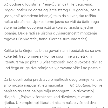
33 godine u lovištima Prenj-Čvrsnica ( Hercegovina).
Rogovi potiču od odraslog jarca starog 6-8 godina, loše su
„odbijeni“ (obrađena lobanja) tako da su vanjska rožišta
nešto obrušena . Uprkos tome jasno se vidi da četiri roga
stoje na četiri odvojena rožišta koja su izrasla iz jedne
lobanje. Dakle radi se uistinu o „višerožnosti“, množenje
rogova ( Polykeratie, franc. Cornes surnumeraries).
Koliko je ta činjenica bitna govori nam i podatak da su ove
kuke tek treći primjerak koji se spominje u svjetskim
literaturama po pitanju „višerožnosti“ kod divokozje divljači
, od čega druga dva primjerka vjerovatno više i ne postoje.
Da bi dobili bolju predstavu o rijetkosti ovog primjerka, uzeli
smo možda najpoznatijeg naučnika
M.
Couturier
koji je
napisao do sada najopširniju monografiju o divokozjoj
divljači: „Pojava višerožnosti kod divokoza je veuma
rijetka. U kompletnoj literaturi nisam našao više od dva