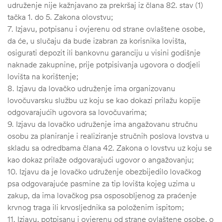
udruženje nije kažnjavano za prekršaj iz člana 82. stav (1)
tačka 1. do 5. Zakona olovstvu;
7. Izjavu, potpisanu i ovjerenu od strane ovlaštene osobe,
da će, u slučaju da bude izabran za korisnika lovišta,
osigurati depozit ili bankovnu garanciju u visini godišnje
naknade zakupnine, prije potpisivanja ugovora o dodjeli
lovišta na korištenje;
8. Izjavu da lovačko udruženje ima organizovanu
lovočuvarsku službu uz koju se kao dokazi prilažu kopije
odgovarajućih ugovora sa lovočuvarima;
9. Izjavu da lovačko udruženje ima angažovanu stručnu
osobu za planiranje i realiziranje stručnih poslova lovstva u
skladu sa odredbama člana 42. Zakona o lovstvu uz koju se
kao dokaz prilaže odgovarajući ugovor o angažovanju;
10. Izjavu da je lovačko udruženje obezbijedilo lovačkog
psa odgovarajuće pasmine za tip lovišta kojeg uzima u
zakup, da ima lovačkog psa osposobljenog za praćenje
krvnog traga ili krvosljednika sa položenim ispitom;
11. Izjavu, potpisanu i ovjerenu od strane ovlaštene osobe, o