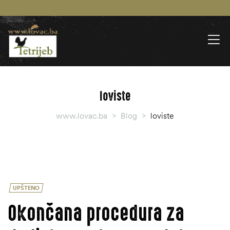
loviste
www.lovac.ba
>
Blog
>
loviste
UPŠTENO
Okončana procedura za