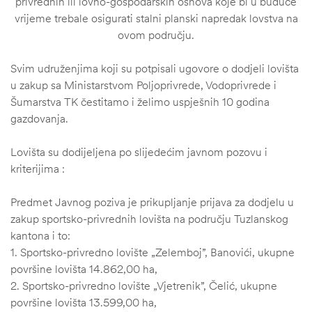
privrednih ili lovno-gospodarskih osnova koje bi u buduće
vrijeme trebale osigurati stalni planski napredak lovstva na
ovom području.
Svim udruženjima koji su potpisali ugovore o dodjeli lovišta
u zakup sa Ministarstvom Poljoprivrede, Vodoprivrede i
Šumarstva TK čestitamo i želimo uspješnih 10 godina
gazdovanja.
Lovišta su dodijeljena po slijedećim javnom pozovu i
kriterijima :
Predmet Javnog poziva je prikupljanje prijava za dodjelu u
zakup sportsko-privrednih lovišta na području Tuzlanskog
štem
kantona i to:
1. Sportsko-privredno lovište „Zelemboj”, Banovići, ukupne
džbu
površine lovišta 14.862,00 ha,
2. Sportsko-privredno lovište „Vjetrenik”, Čelić, ukupne
površine lovišta 13.599,00 ha,