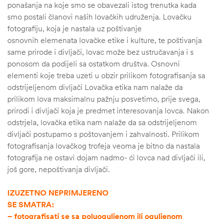
ponašanja na koje smo se obavezali istog trenutka kada
smo postali članovi naših lovačkih udruženja. Lovačku
fotografiju, koja je nastala uz poštivanje
osnovnih elemenata lovačke etike i kulture, te poštivanja
same prirode i divljači, lovac može bez ustručavanja i s
ponosom da podijeli sa ostatkom društva. Osnovni
elementi koje treba uzeti u obzir prilikom fotografisanja sa
odstrijeljenom divljači Lovačka etika nam nalaže da
prilikom lova maksimalnu pažnju posvetimo, prije svega,
prirodi i divljači koja je predmet interesovanja lovca. Nakon
odstrjela, lovačka etika nam nalaže da sa odstrijeljenom
divljači postupamo s poštovanjem i zahvalnosti. Prilikom
fotografisanja lovačkog trofeja veoma je bitno da nastala
fotografija ne ostavi dojam nadmo- ći lovca nad divljači ili,
još gore, nepoštivanja divljači.
IZUZETNO NEPRIMJERENO
SE SMATRA:
– fotografisati se sa poluoguljenom ili oguljenom