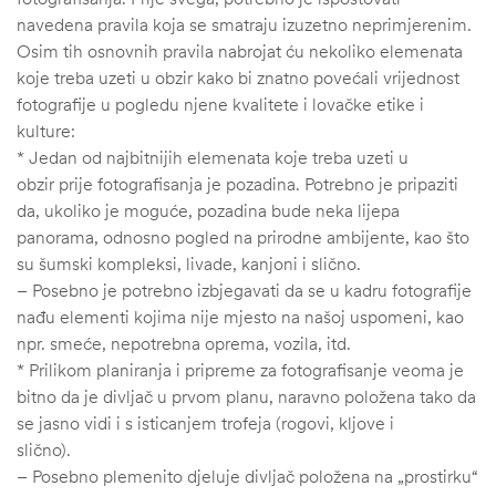
navedena pravila koja se smatraju izuzetno neprimjerenim.
Osim tih osnovnih pravila nabrojat ću nekoliko elemenata
koje treba uzeti u obzir kako bi znatno povećali vrijednost
fotografije u pogledu njene kvalitete i lovačke etike i
kulture:
* Jedan od najbitnijih elemenata koje treba uzeti u
obzir prije fotografisanja je pozadina. Potrebno je pripaziti
da, ukoliko je moguće, pozadina bude neka lijepa
panorama, odnosno pogled na prirodne ambijente, kao što
su šumski kompleksi, livade, kanjoni i slično.
– Posebno je potrebno izbjegavati da se u kadru fotografije
nađu elementi kojima nije mjesto na našoj uspomeni, kao
npr. smeće, nepotrebna oprema, vozila, itd.
* Prilikom planiranja i pripreme za fotografisanje veoma je
bitno da je divljač u prvom planu, naravno položena tako da
se jasno vidi i s isticanjem trofeja (rogovi, kljove i
slično).
– Posebno plemenito djeluje divljač položena na „prostirku“